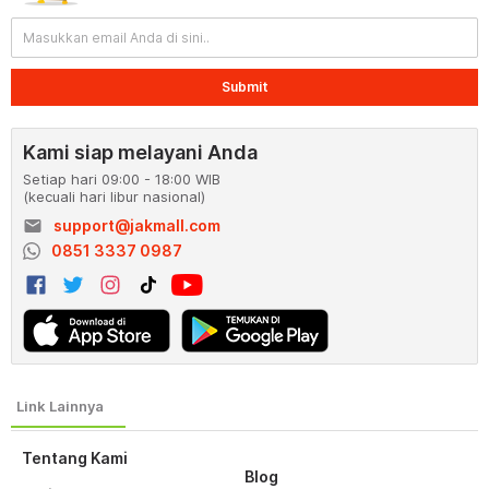
Submit
Kami siap melayani Anda
Setiap hari 09:00 - 18:00 WIB
(kecuali hari libur nasional)
email
support@jakmall.com
0851 3337 0987
Tentang Kami
Blog