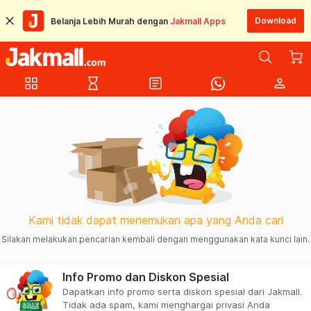
Download
Belanja Lebih Murah dengan
Jakmall Apps
grid_view
hourglass_empty
article
person
Kami tidak dapat menemukan apa yang Anda cari
Silakan melakukan pencarian kembali dengan menggunakan kata kunci lain.
Info Promo dan Diskon Spesial
Dapatkan info promo serta diskon spesial dari Jakmall.
Tidak ada spam, kami menghargai privasi Anda