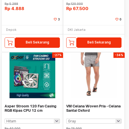
Rp
5.288
Rp
120.000
Rp
4.888
Rp
67.500
3
0
Depok
DKI Jakarta
Beli Sekarang
Beli Sekarang
-27%
-34%
Axper Stroom 120 Fan Casing
VM Celana Woven Pria - Celana
RGB Kipas CPU 12 cm
Santai Oxford
Rp
40.000
Rp
75.000