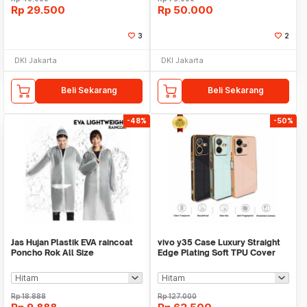
Rp
29.500
Rp
50.000
3
2
DKI Jakarta
DKI Jakarta
Beli Sekarang
Beli Sekarang
-48%
-50%
Jas Hujan Plastik EVA raincoat
vivo y35 Case Luxury Straight
Poncho Rok All Size
Edge Plating Soft TPU Cover
Transparant Ringan
Rp
18.888
Rp
127.000