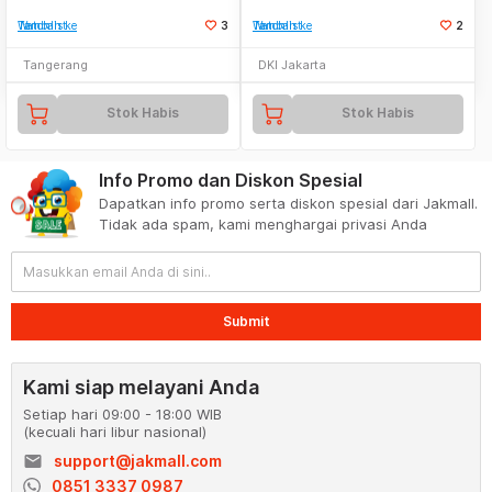
Tambah ke Watchlist
3
Tambah ke Watchlist
2
Tangerang
DKI Jakarta
Stok Habis
Stok Habis
Info Promo dan Diskon Spesial
Dapatkan info promo serta diskon spesial dari Jakmall.
Tidak ada spam, kami menghargai privasi Anda
Submit
Kami siap melayani Anda
Setiap hari 09:00 - 18:00 WIB
(kecuali hari libur nasional)
email
support@jakmall.com
0851 3337 0987