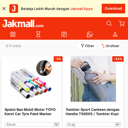
Download
Belanja Lebih Murah dengan
Jakmall Apps
grid_view
hourglass_empty
article
person
filter_alt
swap_vert
8 Produk
Filter
Urutkan
-8%
-44%
Spidol Ban Mobil Motor TOYO
Tumbler Sport Canteen dengan
Karet Car Tyre Paint Marker
Handle TSS505 / Tumbler Kopi
Toyo ORIGINAL
Teh