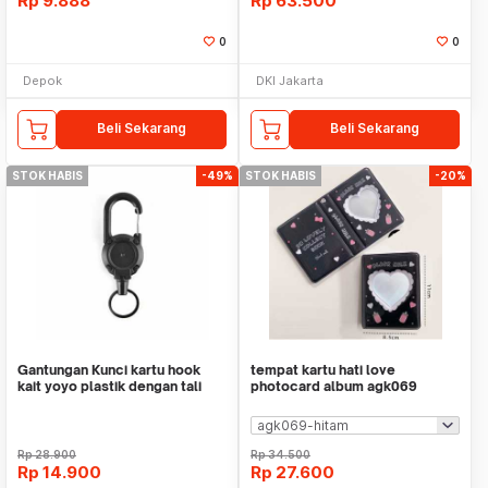
Rp
9.888
Rp
63.500
0
0
Depok
DKI Jakarta
Beli Sekarang
Beli Sekarang
STOK HABIS
-49%
STOK HABIS
-20%
Gantungan Kunci kartu hook
tempat kartu hati love
kait yoyo plastik dengan tali
photocard album agk069
baja WMOKAXBK
Rp
28.900
Rp
34.500
Rp
14.900
Rp
27.600