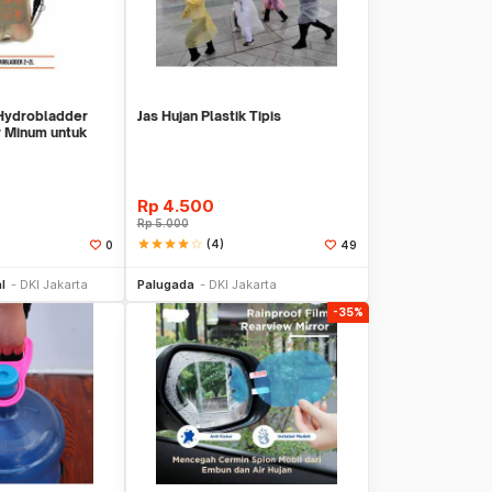
 Hydrobladder
Jas Hujan Plastik Tipis
r Minum untuk
Rp
4.500
Rp
5.000
star
star
star
star
star_border
(4)
0
49
li Sekarang
Beli Sekarang
l
DKI Jakarta
Palugada
DKI Jakarta
-35%