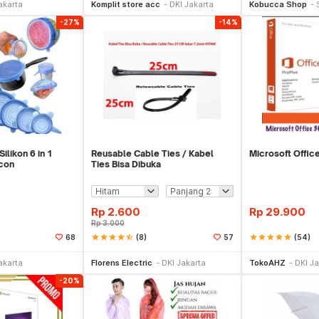
akarta
Komplit store acc
DKI Jakarta
Kobucca Shop
-27%
-14%
ilikon 6 in 1
Reusable Cable Ties / Kabel
Microsoft Offic
icon
Ties Bisa Dibuka
Rp
2.600
Rp
29.900
Rp
3.000
star
star
star
star
star_half
(8)
star
star
star
star
star
(54)
68
57
li Sekarang
Beli Sekarang
Be
akarta
Florens Electric
DKI Jakarta
TokoAHZ
DKI Ja
-20%