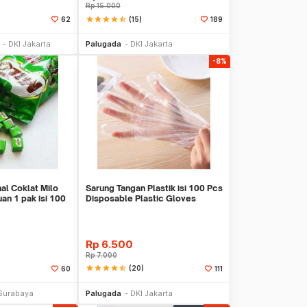
Rp
15.000
star
star
star
star
star_half
(15)
62
189
li Sekarang
Beli Sekarang
DKI Jakarta
Palugada
DKI Jakarta
-8%
al Coklat Milo
Sarung Tangan Plastik isi 100 Pcs
an 1 pak isi 100
Disposable Plastic Gloves
Rp
6.500
Rp
7.000
star
star
star
star
star_half
(20)
60
111
li Sekarang
Beli Sekarang
Surabaya
Palugada
DKI Jakarta