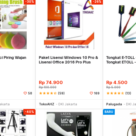
-30%
-26%
ci Piring Wajan
Paket Lisensi Windows 10 Pro &
Tongkat E-TOLL 
Lisensi Office 2016 Pro Plus
Tongkat ETOLL
Rp
74.900
Rp
4.500
Rp
100.000
Rp
5.000
star
star
star
star
star_half
(59)
star
star
star
star
star_half
(13)
58
169
li Sekarang
Beli Sekarang
Be
akarta
TokoAHZ
DKI Jakarta
Palugada
DKI J
-40%
BARU