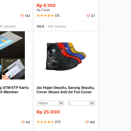
Rp
6.100
Rp
7.625
star
star
star
star
star
(3)
132
27
li Sekarang
Beli Sekarang
KI Jakarta
OILA
DKI Jakarta
ng ATM KTP Kartu
Jas Hujan Sepatu, Sarung Sepatu,
dit Member
Cover Shoes Anti Air Fun Cover
Rp
25.000
star
star
star
star
star_half
(17)
43
105
li Sekarang
Beli Sekarang