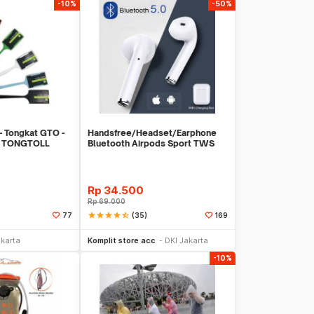
-10%
-50%
- Tongkat GTO -
Handsfree/Headset/Earphone
 - TONGTOLL
Bluetooth Airpods Sport TWS
Rp
34.500
Rp
69.000
star
star
star
star
star_half
(35)
77
169
li Sekarang
Beli Sekarang
akarta
Komplit store acc
DKI Jakarta
-10%