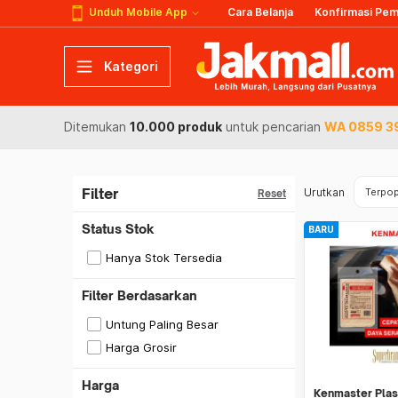
Unduh Mobile App
Cara Belanja
Konfirmasi Pe
Kategori
Ditemukan
10.000 produk
untuk pencarian
WA 0859 39
Filter
Urutkan
Terpop
Reset
Status Stok
BARU
Hanya Stok Tersedia
Filter Berdasarkan
Untung Paling Besar
Harga Grosir
Harga
Kenmaster Plas