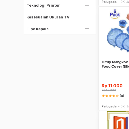
37"
Palugada
DKI J
Thermal Printer
Teknologi Printer
42"
Phillips
60"
Kesesuaian Ukuran TV
Torx
Obeng Set
Tipe Kepala
Tutup Mangkok S
Food Cover Sil
Rp
11.000
Rp
15.000
star
star
star
star
star_half
(8)
Be
Palugada
DKI J