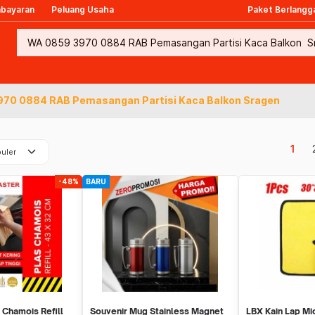
mbayaran
Peluang Usaha
Paket Berlangg
70 0884 RAB Pemasangan Partisi Kaca Balkon Sragen
keyboard_arrow_down
1
uler
-48%
BARU
 Chamois Refill
Souvenir Mug Stainless Magnet
LBX Kain Lap Mi