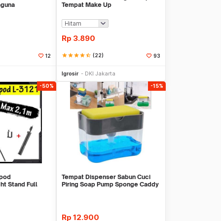
aguna
Tempat Make Up
Rp
3.890
star
star
star
star
star_half
(22)
12
93
li Sekarang
Beli Sekarang
Igrosir
DKI Jakarta
-50%
-15%
ipod
Tempat Dispenser Sabun Cuci
ht Stand Full
Piring Soap Pump Sponge Caddy
arge
Rp
12.900