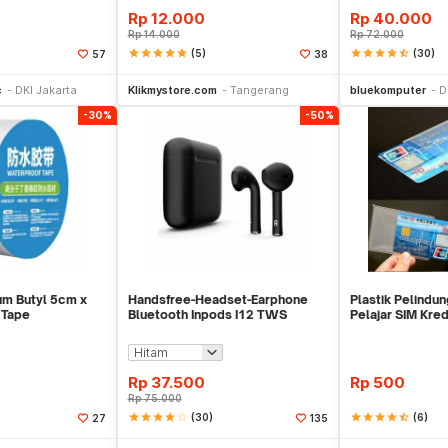
Rp
12.000
Rp
40.000
Rp
14.000
Rp
72.000
star
star
star
star
star
(5)
star
star
star
star
star_half
(30)
57
38
li Sekarang
Beli Sekarang
Be
c
DKI Jakarta
Klikmystore.com
Tangerang
bluekomputer
D
-30%
-50%
um Butyl 5cm x
Handsfree-Headset-Earphone
Plastik Pelindu
 Tape
Bluetooth Inpods I12 TWS
Pelajar SIM Kre
Bluetooth V5.Doff
Cover Pelind
Rp
37.500
Rp
500
Rp
75.000
star
star
star
star
star_border
(30)
star
star
star
star
star_half
(6)
27
135
li Sekarang
Beli Sekarang
Be