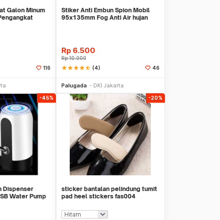
kat Galon Minum
Stiker Anti Embun Spion Mobil
 Pengangkat
95x135mm Fog Anti Air hujan
ScreenGuard
Rp
6.500
Rp
10.000
star
star
star
star
star_half
(4)
116
46
li Sekarang
Beli Sekarang
rta
Palugada
DKI Jakarta
-45%
-20%
n Dispenser
sticker bantalan pelindung tumit
USB Water Pump
pad heel stickers fas004