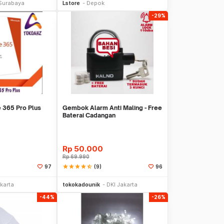
Surabaya
Lstore
Depok
-29%
e 365 Pro Plus
Gembok Alarm Anti Maling - Free
Baterai Cadangan
Rp
50.000
Rp
69.990
star
star
star
star
star_half
(9)
97
96
li Sekarang
Beli Sekarang
karta
tokokadounik
DKI Jakarta
-44%
-26%