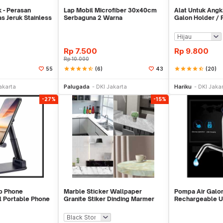
k - Perasan
Lap Mobil Microfiber 30x40cm
Alat Untuk Ang
s Jeruk Stainless
Serbaguna 2 Warna
Galon Holder /
Galon - X446
Rp
7.500
Rp
9.800
Rp
10.000
star
star
star
star
star_half
(6)
star
star
star
star
star_half
(20)
55
43
li Sekarang
Beli Sekarang
Be
akarta
Palugada
DKI Jakarta
Hariku
DKI Jaka
-27%
-15%
p Phone
Marble Sticker Wallpaper
Pompa Air Galo
l Portable Phone
Granite Stiker Dinding Marmer
Rechargeable 
Meja Kitchen