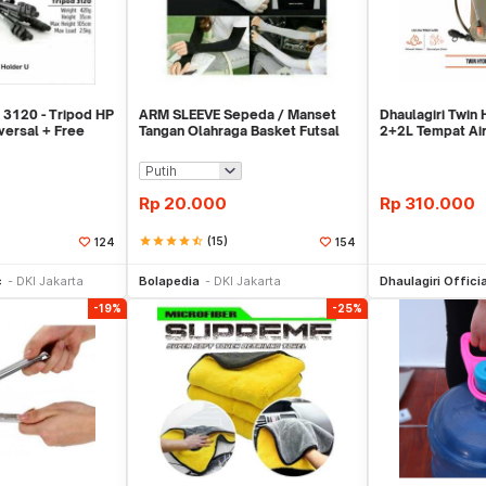
 3120 - Tripod HP
ARM SLEEVE Sepeda / Manset
Dhaulagiri Twin
versal + Free
Tangan Olahraga Basket Futsal
2+2L Tempat Ai
SLIM
Outdoor
Rp
20.000
Rp
310.000
star
star
star
star
star_half
(15)
124
154
li Sekarang
Beli Sekarang
Be
c
DKI Jakarta
Bolapedia
DKI Jakarta
Dhaulagiri Officia
-19%
-25%