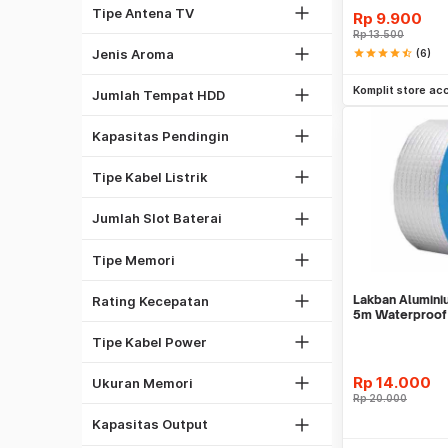
Antena Omni
Tipe Antena TV
Rp
9.900
Oceanic
Rp
13.500
1
Spicy
Jenis Aroma
star
star
star
star
star_half
(6)
2
Be
1/2 PK
Komplit store ac
5
Jumlah Tempat HDD
1 PK
1
2 PK
Kapasitas Pendingin
2
Kabel NYA
4
Kabel NYM
Tipe Kabel Listrik
6
DDR4
8
Jumlah Slot Baterai
GDDR5
1333 Mhz
DDR3
Tipe Memori
1600 Mhz
2GB
2133 Mhz
Lakban Alumini
Rating Kecepatan
4GB
Kabel Listrik
5m Waterproof
8GB
Kabel PSU Komputer
Tipe Kabel Power
16GB
450W
32GB
Rp
14.000
Ukuran Memori
500W
Rp
20.000
27"
Laser
550W
Kapasitas Output
32"
Be
Dot Matrix