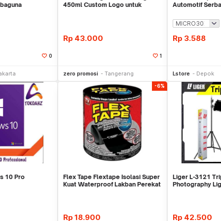
rbaguna
450ml Custom Logo untuk
Automotif Serb
Corporate
Rp
43.000
Rp
3.588
0
1
li Sekarang
Beli Sekarang
Be
akarta
zero promosi
Tangerang
Lstore
Depok
-6%
s 10 Pro
Flex Tape Flextape Isolasi Super
Liger L-3121 Tr
Kuat Waterproof Lakban Perekat
Photography Lig
Besi Portable-L
Rp
18.900
Rp
42.500