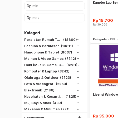
Kanebo Lap Se
Rp
15.700
Rp
30.000
Kategori
Be
Palugada
DKI J
Peralatan Rumah Tangga
(18800)
Fashion & Perhiasan
(10811)
Handphone & Tablet
(8037)
Mainan & Video Games
(7742)
Hobi (Musik, Game, Otomotif, Dll)
(6281)
Komputer & Laptop
(3242)
Olahraga & Outdoor
(2723)
Foto & Videografi
(2263)
SiCepat REG
Elektronik
(2186)
SiCepat BEST
Lisensi Window
DKI Jakarta
Kesehatan & Kecantikan
(1825)
SiCepat Gokil
Tangerang
Ibu, Bayi & Anak
(430)
SiCepat Halu
Makanan & Minuman
(271)
Bekasi
JNE REG
Rp
35.000
Bogor
Pengiriman