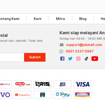
entang Kami
Karir
Mitra
Blog
He
Kami siap melayani A
sial
Setiap hari 09:00 - 18:00 WIB
(
esial dari Jakmall. Tidak ada
email
support@jakmall.com
a
0851 3337 0987
Submit