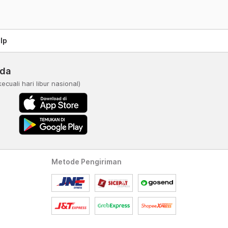
lp
nda
kecuali hari libur nasional)
Metode Pengiriman