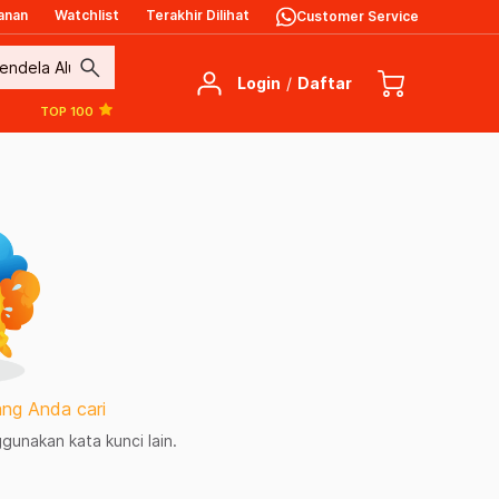
anan
Watchlist
Terakhir Dilihat
Customer Service
search
Login
/
Daftar
TOP 100
ng Anda cari
unakan kata kunci lain.