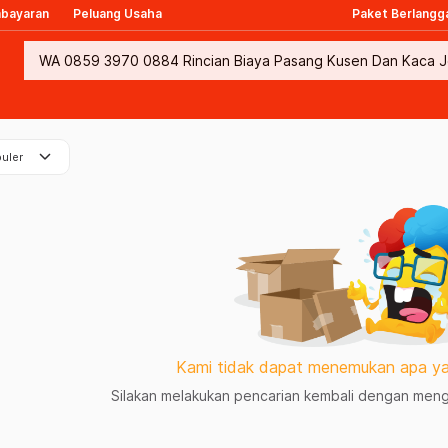
mbayaran
Peluang Usaha
Paket Berlangg
keyboard_arrow_down
uler
Kami tidak dapat menemukan apa ya
Silakan melakukan pencarian kembali dengan mengg