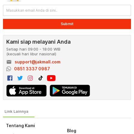
Submit
Kami siap melayani Anda
Setiap hari 09:00 - 18:00 WIB
(kecuali hari libur nasional)
email
support@jakmall.com
0851 3337 0987
Tentang Kami
Blog