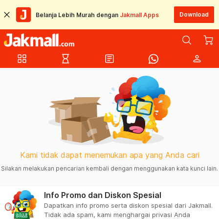
Download
Belanja Lebih Murah dengan
Jakmall Apps
grid_view
hourglass_empty
article
person
Kami tidak dapat menemukan apa yang Anda cari
Silakan melakukan pencarian kembali dengan menggunakan kata kunci lain.
Info Promo dan Diskon Spesial
Dapatkan info promo serta diskon spesial dari Jakmall.
Tidak ada spam, kami menghargai privasi Anda