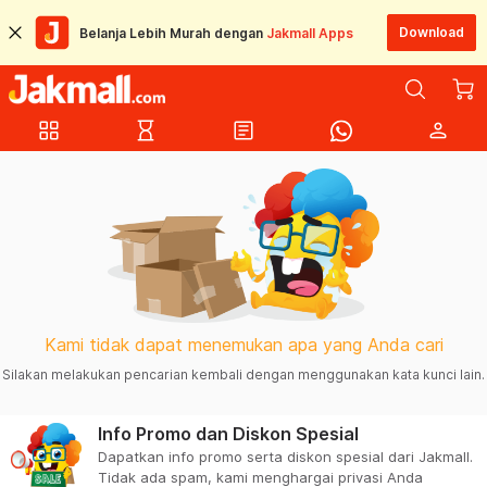
Download
Belanja Lebih Murah dengan
Jakmall Apps
grid_view
hourglass_empty
article
person
Kami tidak dapat menemukan apa yang Anda cari
Silakan melakukan pencarian kembali dengan menggunakan kata kunci lain.
Info Promo dan Diskon Spesial
Dapatkan info promo serta diskon spesial dari Jakmall.
Tidak ada spam, kami menghargai privasi Anda