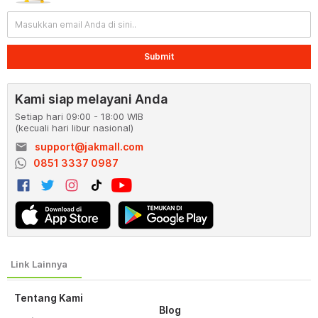
Submit
Kami siap melayani Anda
Setiap hari 09:00 - 18:00 WIB
(kecuali hari libur nasional)
email
support@jakmall.com
0851 3337 0987
Tentang Kami
Blog