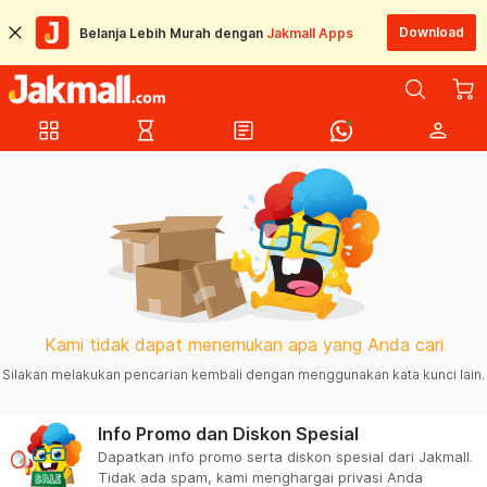
Download
Belanja Lebih Murah dengan
Jakmall Apps
grid_view
hourglass_empty
article
person
Kami tidak dapat menemukan apa yang Anda cari
Silakan melakukan pencarian kembali dengan menggunakan kata kunci lain.
Info Promo dan Diskon Spesial
Dapatkan info promo serta diskon spesial dari Jakmall.
Tidak ada spam, kami menghargai privasi Anda