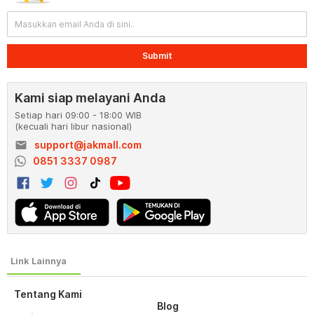
Submit
Kami siap melayani Anda
Setiap hari 09:00 - 18:00 WIB
(kecuali hari libur nasional)
email
support@jakmall.com
0851 3337 0987
Tentang Kami
Blog