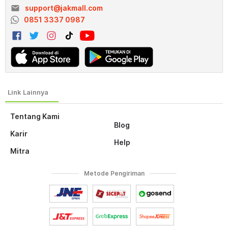
email
support@jakmall.com
0851 3337 0987
Tentang Kami
Blog
Karir
Help
Mitra
Metode Pengiriman