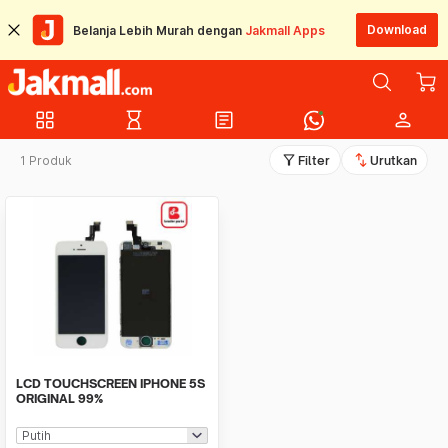
Download
Belanja Lebih Murah dengan
Jakmall Apps
grid_view
hourglass_empty
article
person
filter_alt
swap_vert
1 Produk
Filter
Urutkan
LCD TOUCHSCREEN IPHONE 5S
ORIGINAL 99%