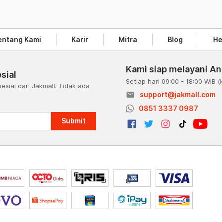
entang Kami
Karir
Mitra
Blog
He
Kami siap melayani A
sial
Setiap hari 09:00 - 18:00 WIB
(
esial dari Jakmall. Tidak ada
email
support@jakmall.com
a
0851 3337 0987
Submit