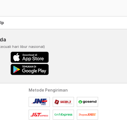
lp
nda
kecuali hari libur nasional)
Metode Pengiriman