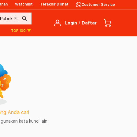
anan
Watchlist
Terakhir Dilihat
Customer Service
search
Login
/
Daftar
TOP 100
ng Anda cari
unakan kata kunci lain.