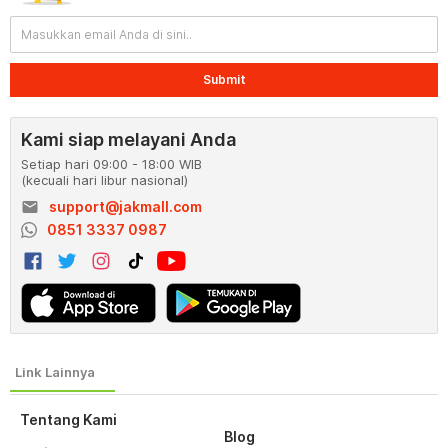
Submit
Kami siap melayani Anda
Setiap hari 09:00 - 18:00 WIB
(kecuali hari libur nasional)
email
support@jakmall.com
0851 3337 0987
Tentang Kami
Blog