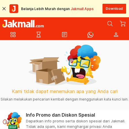
Download
Belanja Lebih Murah dengan
Jakmall Apps
grid_view
hourglass_empty
article
person
Kami tidak dapat menemukan apa yang Anda cari
Silakan melakukan pencarian kembali dengan menggunakan kata kunci lain.
Info Promo dan Diskon Spesial
Dapatkan info promo serta diskon spesial dari Jakmall.
Tidak ada spam, kami menghargai privasi Anda