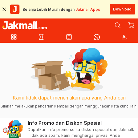
Download
Belanja Lebih Murah dengan
Jakmall Apps
grid_view
hourglass_empty
article
person
Kami tidak dapat menemukan apa yang Anda cari
Silakan melakukan pencarian kembali dengan menggunakan kata kunci lain.
Info Promo dan Diskon Spesial
Dapatkan info promo serta diskon spesial dari Jakmall.
Tidak ada spam, kami menghargai privasi Anda