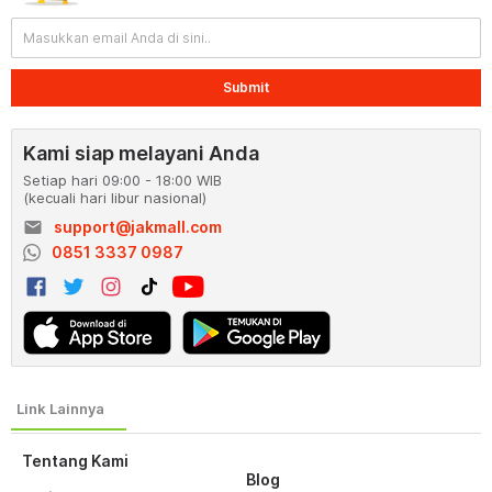
Submit
Kami siap melayani Anda
Setiap hari 09:00 - 18:00 WIB
(kecuali hari libur nasional)
email
support@jakmall.com
0851 3337 0987
Tentang Kami
Blog