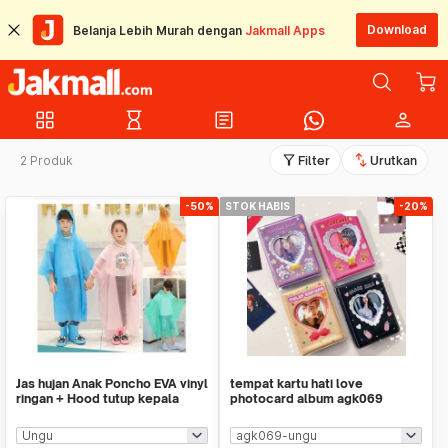
Download
Belanja Lebih Murah dengan
Jakmall Apps
grid_view
hourglass_empty
article
person
filter_alt
swap_vert
2 Produk
Filter
Urutkan
-50%
STOK HABIS
-20%
Jas hujan Anak Poncho EVA vinyl
tempat kartu hati love
ringan + Hood tutup kepala
photocard album agk069
120-160cm