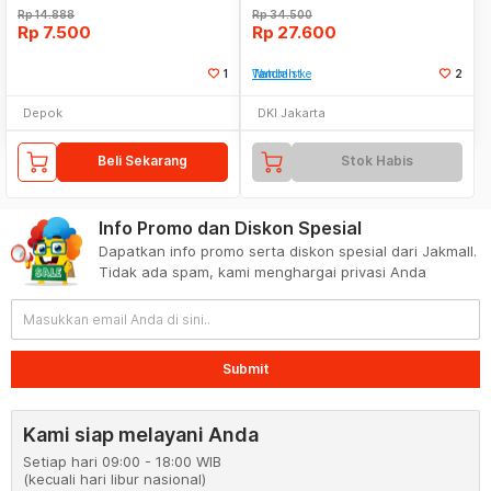
Rp
14.888
Rp
34.500
Rp
7.500
Rp
27.600
1
Tambah ke Watchlist
2
Depok
DKI Jakarta
Beli Sekarang
Stok Habis
Info Promo dan Diskon Spesial
Dapatkan info promo serta diskon spesial dari Jakmall.
Tidak ada spam, kami menghargai privasi Anda
Submit
Kami siap melayani Anda
Setiap hari 09:00 - 18:00 WIB
(kecuali hari libur nasional)