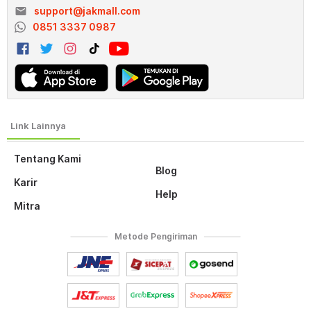
email
support@jakmall.com
0851 3337 0987
Tentang Kami
Blog
Karir
Help
Mitra
Metode Pengiriman