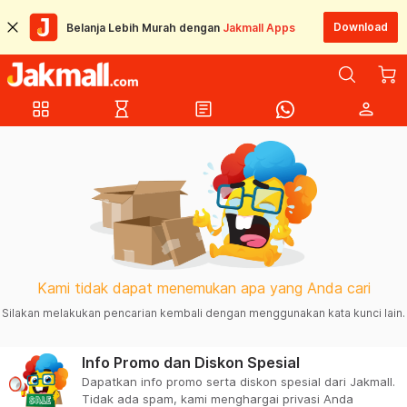
Download
Belanja Lebih Murah dengan
Jakmall Apps
grid_view
hourglass_empty
article
person
Kami tidak dapat menemukan apa yang Anda cari
Silakan melakukan pencarian kembali dengan menggunakan kata kunci lain.
Info Promo dan Diskon Spesial
Dapatkan info promo serta diskon spesial dari Jakmall.
Tidak ada spam, kami menghargai privasi Anda