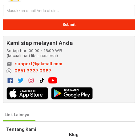
Submit
Kami siap melayani Anda
Setiap hari 09:00 - 18:00 WIB
(kecuali hari libur nasional)
email
support@jakmall.com
0851 3337 0987
Tentang Kami
Blog