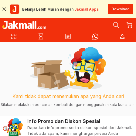
Download
Belanja Lebih Murah dengan
Jakmall Apps
grid_view
hourglass_empty
article
person
Kami tidak dapat menemukan apa yang Anda cari
Silakan melakukan pencarian kembali dengan menggunakan kata kunci lain.
Info Promo dan Diskon Spesial
Dapatkan info promo serta diskon spesial dari Jakmall.
Tidak ada spam, kami menghargai privasi Anda