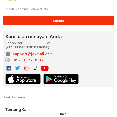
Submit
Kami siap melayani Anda
Setiap hari 09:00 - 18:00 WIB
(kecuali hari libur nasional)
email
support@jakmall.com
0851 3337 0987
Tentang Kami
Blog