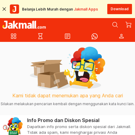
Download
Belanja Lebih Murah dengan
Jakmall Apps
grid_view
hourglass_empty
article
person
Kami tidak dapat menemukan apa yang Anda cari
Silakan melakukan pencarian kembali dengan menggunakan kata kunci lain.
Info Promo dan Diskon Spesial
Dapatkan info promo serta diskon spesial dari Jakmall.
Tidak ada spam, kami menghargai privasi Anda