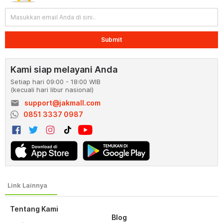
Submit
Kami siap melayani Anda
Setiap hari 09:00 - 18:00 WIB
(kecuali hari libur nasional)
email
support@jakmall.com
0851 3337 0987
Tentang Kami
Blog