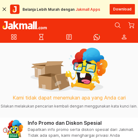
Download
Belanja Lebih Murah dengan
Jakmall Apps
grid_view
hourglass_empty
article
person
Kami tidak dapat menemukan apa yang Anda cari
Silakan melakukan pencarian kembali dengan menggunakan kata kunci lain.
Info Promo dan Diskon Spesial
Dapatkan info promo serta diskon spesial dari Jakmall.
Tidak ada spam, kami menghargai privasi Anda