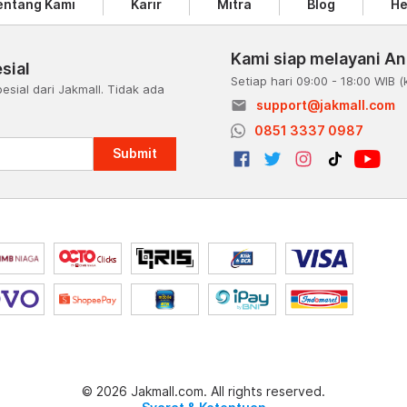
entang Kami
Karir
Mitra
Blog
He
Kami siap melayani A
sial
Setiap hari 09:00 - 18:00 WIB
(
esial dari Jakmall. Tidak ada
email
support@jakmall.com
a
0851 3337 0987
Submit
© 2026 Jakmall.com. All rights reserved.