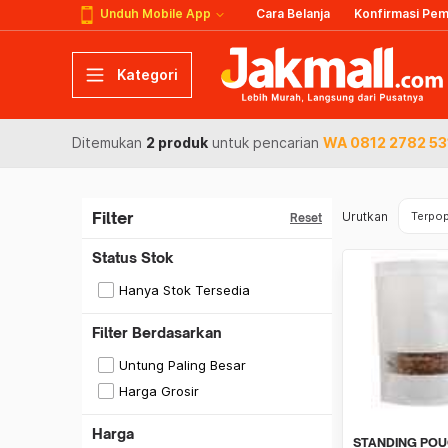
Unduh Mobile App
Cara Belanja
Konfirmasi Pe
Kategori
Ditemukan
2 produk
untuk pencarian
WA 0812 2782 531
Filter
Urutkan
Terpop
Reset
Status Stok
Hanya Stok Tersedia
Filter Berdasarkan
Untung Paling Besar
Harga Grosir
Harga
STANDING POU