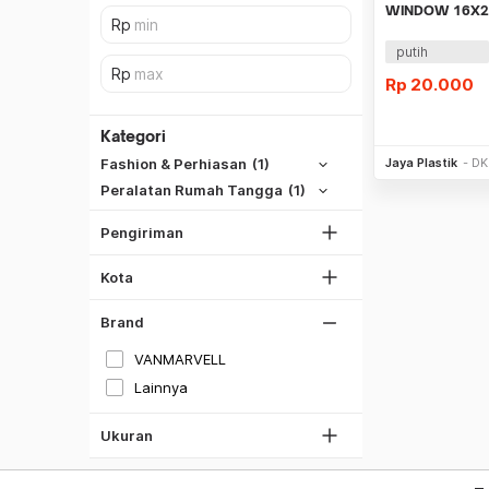
WINDOW 16X2
isi 10lbr
putih
Rp
20.000
SiCepat REG
SiCepat BEST
Kategori
Be
DKI Jakarta
SiCepat Gokil
Jaya Plastik
DK
Fashion & Perhiasan
(1)
Tangerang
SiCepat Halu
Peralatan Rumah Tangga
(1)
Bekasi
JNE REG
Bogor
Pengiriman
Lihat Semua
Depok
Kota
Lihat Semua
Brand
M
VANMARVELL
L
Lainnya
XL
XXL
Ukuran