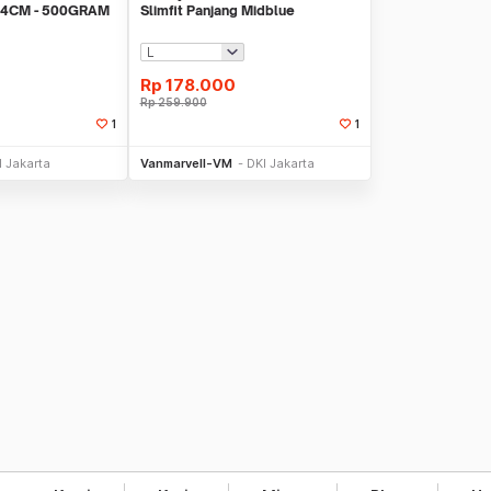
4CM - 500GRAM
Slimfit Panjang Midblue
Rp
178.000
Rp
259.900
1
1
li Sekarang
Beli Sekarang
I Jakarta
Vanmarvell-VM
DKI Jakarta