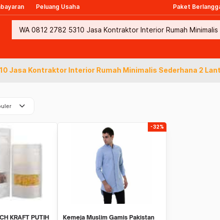
mbayaran
Peluang Usaha
Paket Berlangg
0 Jasa Kontraktor Interior Rumah Minimalis Sederhana 2 Lant
keyboard_arrow_down
uler
-32%
CH KRAFT PUTIH
Kemeja Muslim Gamis Pakistan