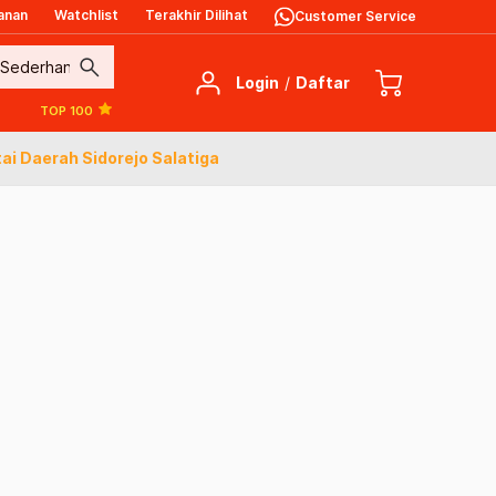
anan
Watchlist
Terakhir Dilihat
Customer Service
search
Login
/
Daftar
TOP 100
ai Daerah Sidorejo Salatiga