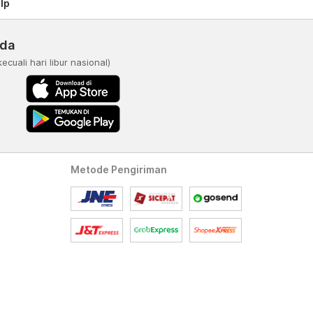
lp
nda
kecuali hari libur nasional)
Metode Pengiriman