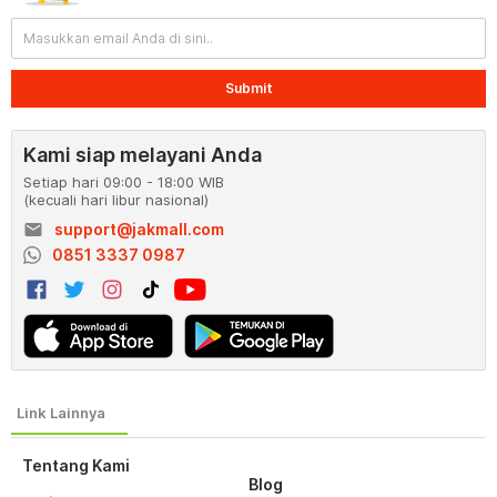
Submit
Kami siap melayani Anda
Setiap hari 09:00 - 18:00 WIB
(kecuali hari libur nasional)
email
support@jakmall.com
0851 3337 0987
Tentang Kami
Blog