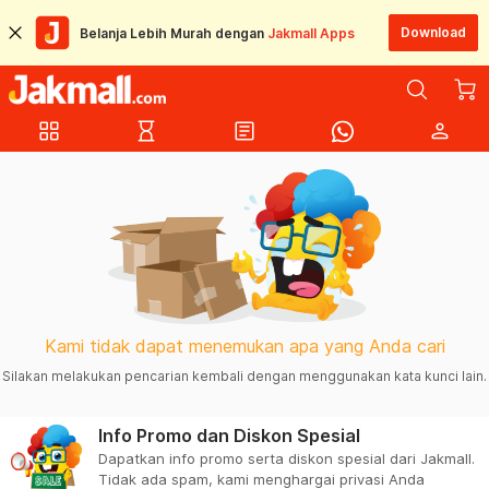
Download
Belanja Lebih Murah dengan
Jakmall Apps
grid_view
hourglass_empty
article
person
Kami tidak dapat menemukan apa yang Anda cari
Silakan melakukan pencarian kembali dengan menggunakan kata kunci lain.
Info Promo dan Diskon Spesial
Dapatkan info promo serta diskon spesial dari Jakmall.
Tidak ada spam, kami menghargai privasi Anda