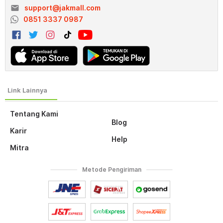
email
support@jakmall.com
0851 3337 0987
Tentang Kami
Blog
Karir
Help
Mitra
Metode Pengiriman