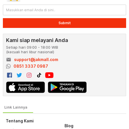
Submit
Kami siap melayani Anda
Setiap hari 09:00 - 18:00 WIB
(kecuali hari libur nasional)
email
support@jakmall.com
0851 3337 0987
Tentang Kami
Blog