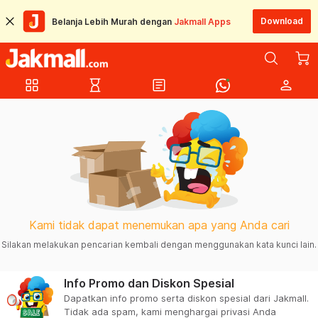
Download
Belanja Lebih Murah dengan
Jakmall Apps
grid_view
hourglass_empty
article
person
Kami tidak dapat menemukan apa yang Anda cari
Silakan melakukan pencarian kembali dengan menggunakan kata kunci lain.
Info Promo dan Diskon Spesial
Dapatkan info promo serta diskon spesial dari Jakmall.
Tidak ada spam, kami menghargai privasi Anda