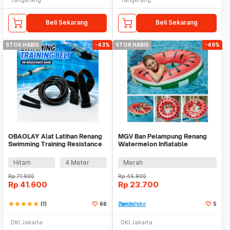
Beli Sekarang
Beli Sekarang
STOK HABIS
-43%
STOK HABIS
-49%
OBAOLAY Alat Latihan Renang
MGV Ban Pelampung Renang
Swimming Training Resistance
Watermelon Inflatable
Band - OB100
Swimming Ring PVC 90cm - V06
Hitam
4 Meter
Merah
Rp
71.900
Rp
45.900
Rp
41.600
Rp
23.700
star
star
star
star
star
(1)
66
Tambah ke Watchlist
5
DKI Jakarta
DKI Jakarta