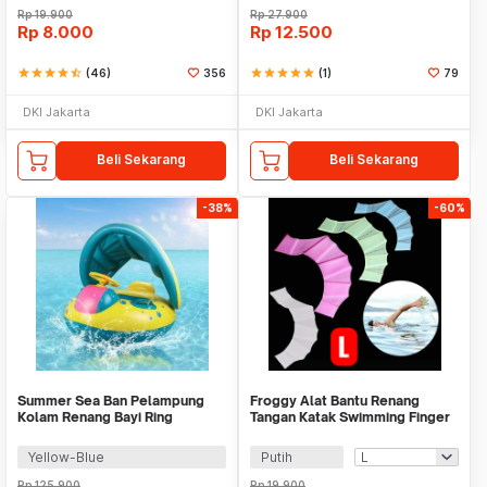
Rp
19.900
Rp
27.900
Rp
8.000
Rp
12.500
star
star
star
star
star_half
(46)
356
star
star
star
star
star
(1)
79
DKI Jakarta
DKI Jakarta
Beli Sekarang
Beli Sekarang
-38%
-60%
Summer Sea Ban Pelampung
Froggy Alat Bantu Renang
Kolam Renang Bayi Ring
Tangan Katak Swimming Finger
Floating with Canopy - M-1
Fin Silicone - HW701
Yellow-Blue
Putih
Rp
125.900
Rp
19.900