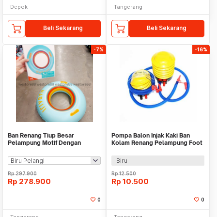
Depok
Tangerang
Beli Sekarang
Beli Sekarang
-7%
-16%
Ban Renang Tiup Besar
Pompa Balon Injak Kaki Ban
Pelampung Motif Dengan
Kolam Renang Pelampung Foot
Pegangan 92cm WMO DC0041
Inflator Manual
Biru
Rp
297.900
Rp
12.500
Rp
278.900
Rp
10.500
0
0
Tangerang
Tangerang