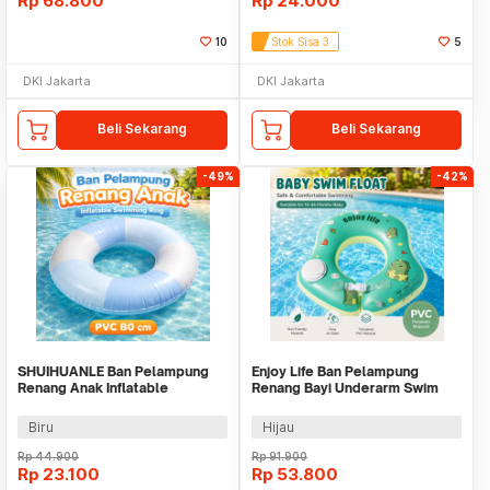
Rp
68.800
Rp
24.000
10
Stok Sisa 3
5
DKI Jakarta
DKI Jakarta
Beli Sekarang
Beli Sekarang
-49%
-42%
SHUIHUANLE Ban Pelampung
Enjoy Life Ban Pelampung
Renang Anak Inflatable
Renang Bayi Underarm Swim
Swimming Ring PVC 80cm - V05
Inflatable 16cm - H010
Biru
Hijau
Rp
44.900
Rp
91.900
Rp
23.100
Rp
53.800