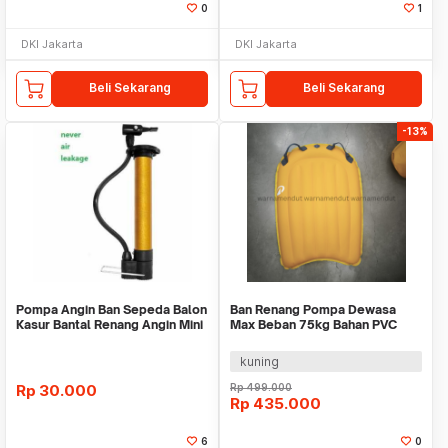
0
1
DKI Jakarta
DKI Jakarta
Beli Sekarang
Beli Sekarang
-13%
Pompa Angin Ban Sepeda Balon
Ban Renang Pompa Dewasa
Kasur Bantal Renang Angin Mini
Max Beban 75kg Bahan PVC
Portable
WMO DC1383
kuning
Rp
30.000
Rp
499.000
Rp
435.000
6
0