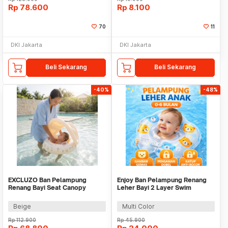
Rp
78.600
Rp
8.100
70
11
DKI Jakarta
DKI Jakarta
Beli Sekarang
Beli Sekarang
-40%
-48%
EXCLUZO Ban Pelampung
Enjoy Ban Pelampung Renang
Renang Bayi Seat Canopy
Leher Bayi 2 Layer Swim
Inflatable Swim 55x23cm -
Inflatable 40cm - ZY-BQ
6111
Beige
Multi Color
Rp
112.900
Rp
45.900