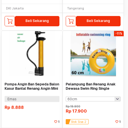
DKI Jakarta
Tangerang
Beli Sekarang
Beli Sekarang
-11%
Pompa Angin Ban Sepeda Balon
Pelampung Ban Renang Anak
Kasur Bantal Renang Angin Mini
Dewasa Swim Ring Single
Portable
Aneka Uk WMO YUV03
Emas
Rp
8.888
Rp
19.900
Rp
17.900
1
Stok Sisa 2
1