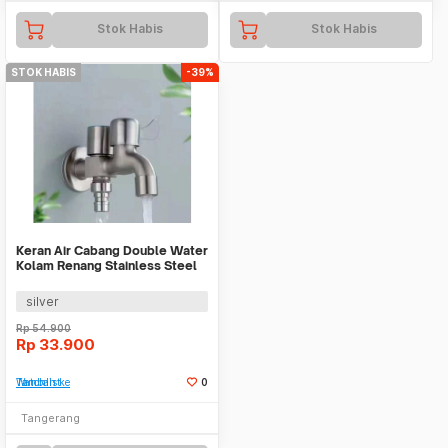
Stok Habis
Stok Habis
STOK HABIS
-39%
Keran Air Cabang Double Water
Kolam Renang Stainless Steel
WMO YUTA2
silver
Rp
54.900
Rp
33.900
Tambah ke Watchlist
0
Tangerang