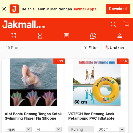
Download
Belanja Lebih Murah dengan
Jakmall Apps
grid_view
hourglass_empty
article
person
filter_alt
swap_vert
19 Produk
Filter
Urutkan
-60%
-56%
Alat Bantu Renang Tangan Katak
VKTECH Ban Renang Anak
Swimming Finger Fin Silicone
Pelampung PVC Inflatable
Size - HW700
Swimming Ring - V03
Kuning