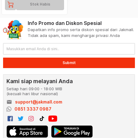
Stok Habis
Info Promo dan Diskon Spesial
Dapatkan info promo serta diskon spesial dari Jakmall.
Tidak ada spam, kami menghargai privasi Anda
Submit
Kami siap melayani Anda
Setiap hari 09:00 - 18:00 WIB
(kecuali hari libur nasional)
email
support@jakmall.com
0851 3337 0987