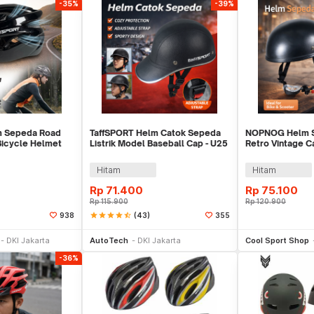
-35%
-39%
m Sepeda Road
TaffSPORT Helm Catok Sepeda
NOPNOG Helm S
 Bicycle Helmet
Listrik Model Baseball Cap - U25
Retro Vintage C
40
Bicycle Helmet 
Hitam
Hitam
Rp
71.400
Rp
75.100
Rp
115.900
Rp
120.900
star
star
star
star
star_half
(43)
938
355
li Sekarang
Beli Sekarang
Be
DKI Jakarta
AutoTech
DKI Jakarta
Cool Sport Shop
-36%