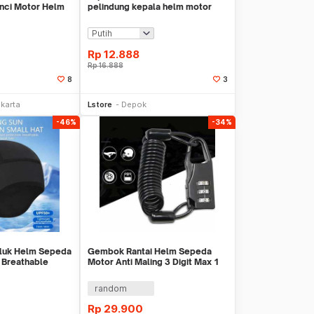
unci Motor Helm
pelindung kepala helm motor
sepeda inner cap
Rp
12.888
Rp
16.888
8
3
li Sekarang
Beli Sekarang
akarta
Lstore
Depok
-46%
-34%
pluk Helm Sepeda
Gembok Rantai Helm Sepeda
 Breathable
Motor Anti Maling 3 Digit Max 1
KJ-MH-K
M WMO YUK-2S
random
Rp
29.900