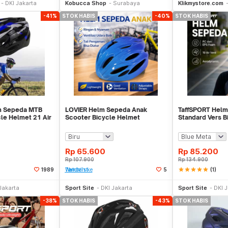
DKI Jakarta
Kobucca Shop
Surabaya
Klikmystore.com
-41%
STOK HABIS
-40%
STOK HABIS
m Sepeda MTB
LOVIER Helm Sepeda Anak
TaffSPORT Hel
le Helmet 21 Air
Scooter Bicycle Helmet
Standard Vers B
Outdoor Sports - K20
19 Air Vent - Z2
Rp
65.600
Rp
85.200
Rp
107.900
Rp
134.900
star
star
star
star
star
(1)
1989
Tambah ke Watchlist
5
Stok Habis
Stok Habis
Jakarta
Sport Site
DKI Jakarta
Sport Site
DKI 
-38%
STOK HABIS
-43%
STOK HABIS