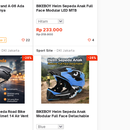
and A-06 Ada
BIKEBOY Helm Sepeda Anak Full
nya
Face Modular LED MTB
Skateboard - K24
Rp
233.000
Rp
319.900
sa 2
22
4
li Sekarang
Beli Sekarang
DKI Jakarta
Sport Site
DKI Jakarta
-28%
-28%
eda Road Bike
BIKEBOY Helm Sepeda Anak
lmet 14 Air Vent
Modular Full Face Detachable
MTB Skateboard - K22