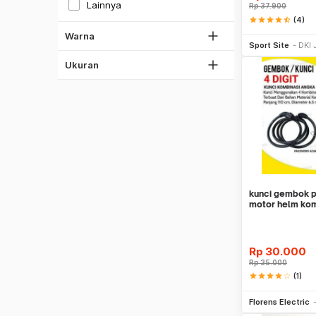
Lainnya
Rp
37.900
Ungu
star
star
star
star
star_half
(4)
Sedang
Be
Oren
Warna
Anak
Sport Site
DKI 
Magenta
All Size
Ukuran
Pink
Multi Warna
kunci gembok 
motor helm kom
monster
Rp
30.000
Rp
35.000
star
star
star
star
star_border
(1)
Be
Florens Electric