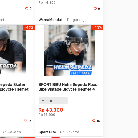
Rp
44.900
9
0
li Sekarang
Beli Sekarang
arta
WarnaMendut
Tangerang
-43%
-43%
epeda Skuter
SPORT BIBU Helm Sepeda Road
 Bicycle Helmet
Bike Vintage Bicycle Helmet 4
Air Vents - U20
Hitam
Rp
43.300
Rp
75.900
13
15
li Sekarang
Beli Sekarang
DKI Jakarta
Sport Site
DKI Jakarta