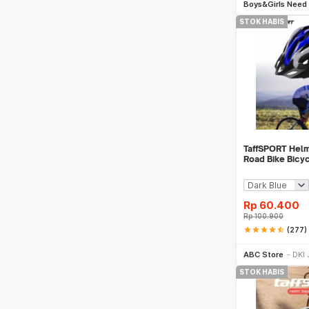
Boys&Girls Need
STOK HABIS
TaffSPORT Hel
Road Bike Bicyc
Vent - X10
Rp
60.400
Rp
100.900
star
star
star
star
star_half
(277)
ABC Store
DKI 
STOK HABIS