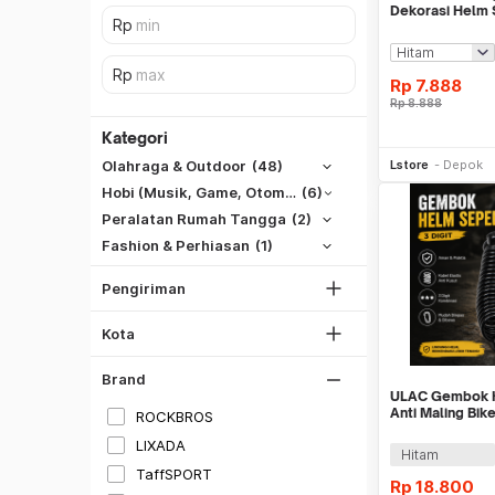
Dekorasi Helm
Cat Ear 2Pc
Rp
7.888
Rp
8.888
Kategori
Be
SiCepat REG
Lstore
Depok
Olahraga & Outdoor
(48)
SiCepat BEST
Hobi (Musik, Game, Otomotif, Dll)
(6)
DKI Jakarta
SiCepat Gokil
Peralatan Rumah Tangga
(2)
Tangerang
SiCepat Halu
Fashion & Perhiasan
(1)
Hitam
Bekasi
JNE REG
Putih
Bogor
Pengiriman
Lihat Semua
Depok
Gray
Kota
Lihat Semua
Silver
Brand
Merah
ULAC Gembok 
Hijau
Anti Maling Bik
ROCKBROS
Angka 3 Digit -
LIXADA
Biru
Hitam
TaffSPORT
Kuning
Rp
18.800