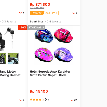
Rp
371.800
Rp
509.900
4
Terbatas!
Stok Sisa 5
0
li Sekarang
Beli Sekarang
DKI Jakarta
Sport Site
DKI Jakarta
-36%
STOK HABIS
tang Motor
Helm Sepeda Anak Karakter
 Maling Helmet
Motif Kartun Sepatu Roda
da
Pelindung Kepala Da
Rp
45.100
star
star
star
star
star_border
(4)
8
24
Stok Habis
Stok Habis