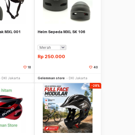
ak MXL 001
Helm Sepeda MXL SK 106
Rp
250.000
18
40
li Sekarang
Beli Sekarang
DKI Jakarta
Gelemman store
DKI Jakarta
-28%