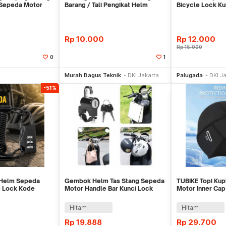
 Sepeda Motor
Barang / Tali Pengikat Helm
Bicycle Lock K
Pagar
Rp
10.000
Rp
12.000
Rp
15.000
0
1
li Sekarang
Beli Sekarang
Be
Murah Bagus Teknik
DKI Jakarta
Palugada
DKI J
-51%
Helm Sepeda
Gembok Helm Tas Stang Sepeda
TUBIKE Topi Ku
e Lock Kode
Motor Handle Bar Kunci Lock
Motor Inner Cap
 GT25
Helmet Bike
Glasses Hole - 
Hitam
Hitam
Rp
19.888
Rp
29.700