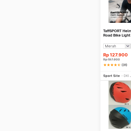
TaffSPORT Hel
Road Bike Light
19 Air Vent - X
Rp
127.900
Rp
197.900
star
star
star
star
star_half
(31)
Be
Sport Site
DKI 