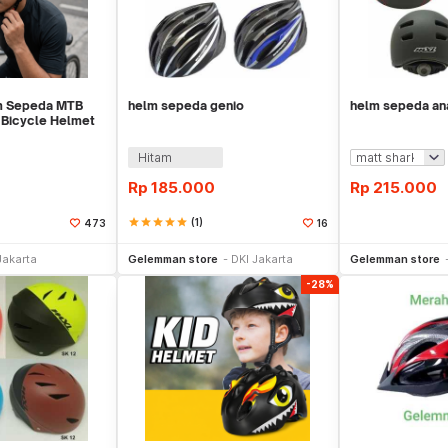
m Sepeda MTB
helm sepeda genio
helm sepeda an
 Bicycle Helmet
15
Hitam
Rp
185.000
Rp
215.000
star
star
star
star
star
(1)
473
16
li Sekarang
Beli Sekarang
Be
Jakarta
Gelemman store
DKI Jakarta
Gelemman store
-28%