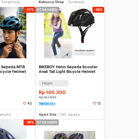
Tangerang
Kobucca Shop
Surabaya
-37%
STOK HABIS
-38%
m Sepeda MTB
BIKEBOY Helm Sepeda Scooter
icycle Helmet
Anak Tail Light Bicycle Helmet
0
14 Air Vent - K10
Hitam
Rp
105.300
Rp
167.900
42
Tambah ke Watchlist
12
Stok Habis
Stok Habis
Jakarta
Sport Site
DKI Jakarta
-38%
STOK HABIS