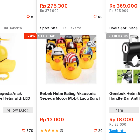
Rp
275.300
Rp
369.000
Rp
377.900
Rp
505.900
0
98
li Sekarang
Beli Sekarang
Be
DKI Jakarta
Sport Site
DKI Jakarta
Cool Sport Shop
-24%
STOK HABIS
STOK HABIS
epeda Anak
Bebek Helm Baling Aksesoris
Gembok Helm S
r Helm with LED
Sepeda Motor Mobil Lucu Bunyi
Handle Bar Anti
Sinar Lampu
Bike Lock Sepe
Yellow Duck
Hitam
Rp
13.000
Rp
18.000
Rp
28.000
star
star
star
star
star
(1)
575
20
Tambah ke Watchlist
Stok Habis
Stok Habis