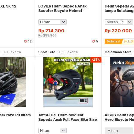
XL SK 12
LOVIER Helm Sepeda Anak
Helm Sepeda Av
Scooter Bicycle Helmet
lampu Belakang
Outdoor Sports - K50
Rp
214.300
Rp
220.000
Rp
293.900
12
5
Terbatas!
Stok Si
li Sekarang
Beli Sekarang
Be
DKI Jakarta
Sport Site
DKI Jakarta
Gelemman store
-28%
rk raze R9 hitam
TaffSPORT Helm Modular
AIBUS Helm Sep
Sepeda Anak Full Face Bike Size
Aero Bicycle He
S - K20
- Z25
Hitam