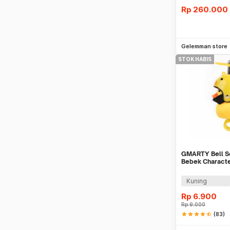
Rp
260.000
Be
Gelemman store
STOK HABIS
GMARTY Bell S
Bebek Characte
Light - YQ153
Kuning
Rp
6.900
Rp
9.000
star
star
star
star
star_half
(83)