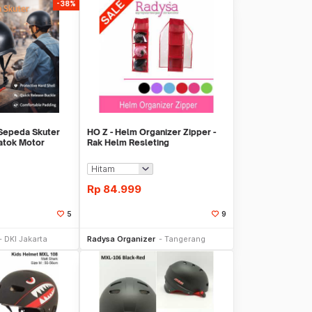
-38%
epeda Skuter
HO Z - Helm Organizer Zipper -
atok Motor
Rak Helm Resleting
- U15
Rp
84.999
5
9
li Sekarang
Beli Sekarang
DKI Jakarta
Radysa Organizer
Tangerang