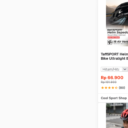
TaffSPORT Hel
Bike Ultralight
18 Air Vent - X
Rp
66.900
Rp
101.900
star
star
star
star
star_half
(80)
Be
Cool Sport Shop