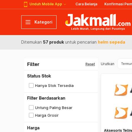
Unduh Mobile App
Cara Belanja
Konfirmasi Pe
Kategori
Ditemukan
57 produk
untuk pencarian
helm sepeda
Filter
Urutkan
Termu
Reset
Status Stok
Hanya Stok Tersedia
Filter Berdasarkan
Untung Paling Besar
Harga Grosir
Harga
Aksesoris Telin