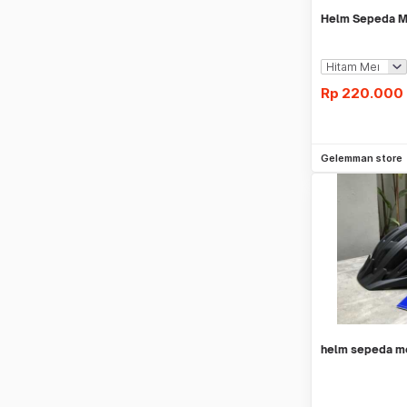
Helm Sepeda M
Rp
220.000
Be
Gelemman store
helm sepeda me