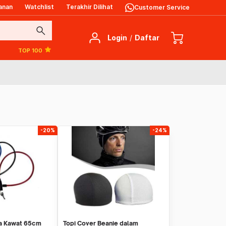
anan
Watchlist
Terakhir Dilihat
Customer Service
search
Login
/
Daftar
TOP 100
-20%
-24%
 Kawat 65cm
Topi Cover Beanie dalam