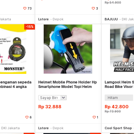
Rp
54.900
73
3
li Sekarang
Beli Sekarang
Be
Jakarta
Lstore
Depok
BAJUJU
DKI Jak
-15%
pengaman sepeda
Helmet Mobile Phone Holder Hp
Lamgool Helm S
binasi 4 angka
Smartphone Model Topi Helm
Road Bike Visor
Sepeda Motor
4 Air Vent - U10
Hitam
Rp
32.888
Rp
42.800
Rp
73.900
6
1
li Sekarang
Beli Sekarang
Be
DKI Jakarta
Lstore
Depok
Cool Sport Shop