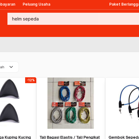
mbayaran
Peluang Usaha
Paket Berlangg
keyboard_arrow_down
rah
-12%
ga Kuping Kucing
Tali Bagasi Elastis / Tali Pengikat
Gembok Sepeda