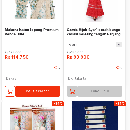
Mukena Katun Jepang Premium
Gamis Hijab Syar'i corak bunga
Renda Blue
variasi seleting tangan Panjang
- Jfash
Rp
175.000
Rp
150.000
Rp
114.750
Rp
99.900
5
6
Bekasi
DKI Jakarta
Beli Sekarang
Toko Libur
-34%
-34%