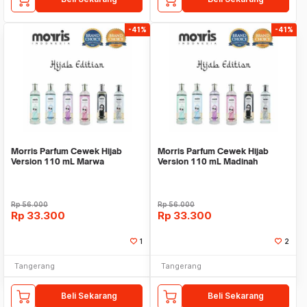
-41%
-41%
Morris Parfum Cewek Hijab
Morris Parfum Cewek Hijab
Version 110 mL Marwa
Version 110 mL Madinah
Rp
56.000
Rp
56.000
Rp
33.300
Rp
33.300
1
2
Tangerang
Tangerang
Beli Sekarang
Beli Sekarang