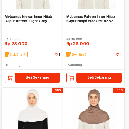
Mybamus Kieran Inner Hijab
Mybamus Fateen Inner Hijab
(Ciput Antem) Light Gray
(Ciput Ninja) Black M15557
M15566
Rp
40.000
Rp
40.000
Rp
28.000
Rp
28.000
Stok Sisa 5
1
Stok Sisa 5
1
Bandung
Bandung
Beli Sekarang
Beli Sekarang
-30%
-30%