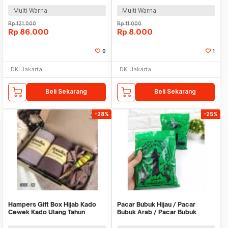
Multi Warna
Multi Warna
Rp
121.000
Rp
11.000
Rp
86.000
Rp
8.000
0
1
DKI Jakarta
DKI Jakarta
Beli Sekarang
Beli Sekarang
-28%
-25%
Hampers Gift Box Hijab Kado
Pacar Bubuk Hijau / Pacar
Cewek Kado Ulang Tahun
Bubuk Arab / Pacar Bubuk
Wisuda Anniversary
Alami 250gr