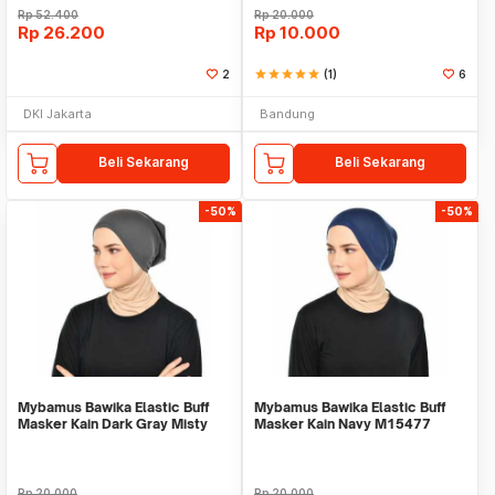
Rp
52.400
Rp
20.000
Rp
26.200
Rp
10.000
2
star
star
star
star
star
(1)
6
DKI Jakarta
Bandung
Beli Sekarang
Beli Sekarang
-50%
-50%
Mybamus Bawika Elastic Buff
Mybamus Bawika Elastic Buff
Masker Kain Dark Gray Misty
Masker Kain Navy M15477
M15476
Rp
20.000
Rp
20.000