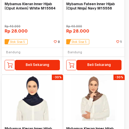
Mybamus Kieran Inner Hijab
Mybamus Fateen Inner Hijab
(Ciput Antem) White M15564
(Ciput Ninja) Navy M15558
Rp
40.000
Rp
40.000
Rp
28.000
Rp
28.000
Stok Sisa 5
0
Stok Sisa 5
1
Bandung
Bandung
Beli Sekarang
Beli Sekarang
-30%
-30%
Mybamus Kieran Inner Hijab
Mybamus Kieran Inner Hijab