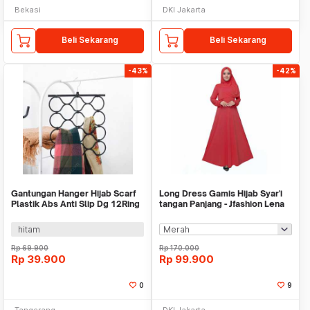
Bekasi
DKI Jakarta
Beli Sekarang
Beli Sekarang
-43%
-42%
Gantungan Hanger Hijab Scarf
Long Dress Gamis Hijab Syar'i
Plastik Abs Anti Slip Dg 12Ring
tangan Panjang - Jfashion Lena
WM IF5342
hitam
Rp
69.900
Rp
170.000
Rp
39.900
Rp
99.900
0
9
Tangerang
DKI Jakarta