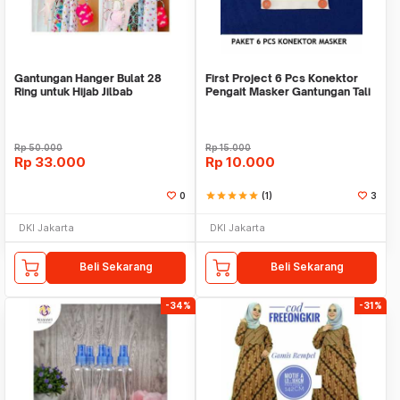
Gantungan Hanger Bulat 28
First Project 6 Pcs Konektor
Ring untuk Hijab Jilbab
Pengait Masker Gantungan Tali
Kerudung Dasi Syal
Karet Hijab
Rp
50.000
Rp
15.000
Rp
33.000
Rp
10.000
0
star
star
star
star
star
(1)
3
DKI Jakarta
DKI Jakarta
Beli Sekarang
Beli Sekarang
-34%
-31%