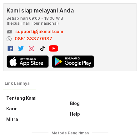
Kami siap melayani Anda
Setiap hari 09:00 - 18:00 WIB
(kecuali hari libur nasional)
email
support@jakmall.com
0851 3337 0987
Tentang Kami
Blog
Karir
Help
Mitra
Metode Pengiriman