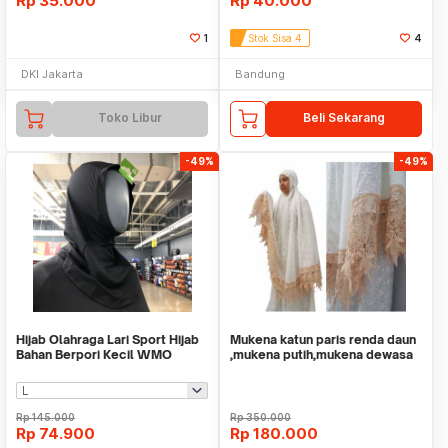
Rp
35.000
Rp
40.000
1
Stok Sisa 4
4
DKI Jakarta
Bandung
Toko Libur
Beli Sekarang
-49%
-49%
Hijab Olahraga Lari Sport Hijab
Mukena katun paris renda daun
Bahan Berpori Kecil WMO
,mukena putih,mukena dewasa
DC6792
Rp
145.000
Rp
350.000
Rp
74.900
Rp
180.000