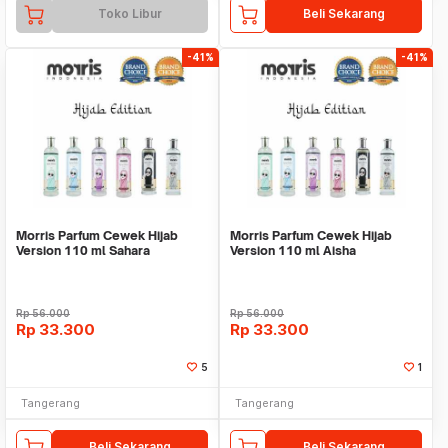
Toko Libur
Beli Sekarang
-41%
-41%
Morris Parfum Cewek Hijab
Morris Parfum Cewek Hijab
Version 110 ml Sahara
Version 110 ml Aisha
Rp
56.000
Rp
56.000
Rp
33.300
Rp
33.300
5
1
Tangerang
Tangerang
Beli Sekarang
Beli Sekarang