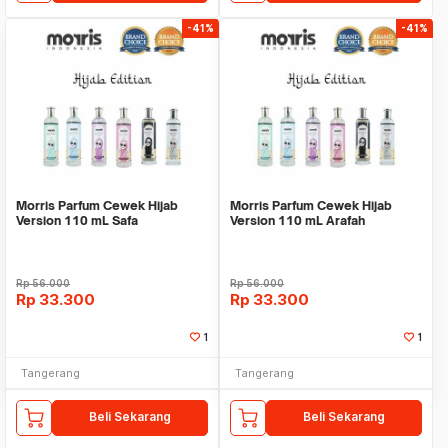
-41%
-41%
Morris Parfum Cewek Hijab
Morris Parfum Cewek Hijab
Version 110 mL Safa
Version 110 mL Arafah
Rp
56.000
Rp
56.000
Rp
33.300
Rp
33.300
1
1
Tangerang
Tangerang
Beli Sekarang
Beli Sekarang