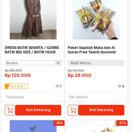
DRESS BATIK WANITA / GAMIS
Paket Sajadah Muka dan Al
BATIK BIG SIZE / BATIK HIJAB
Quran Free Tasbih Souvenir
MUSLIM / SHENI
Tahlil Tasyakuran
Multi Warna
Rp
199.000
Rp
45.000
Rp
120.000
Rp
28.000
Stok Sisa 1
1
0
Tangerang
DKI Jakarta
Beli Sekarang
Beli Sekarang
-38%
-37%