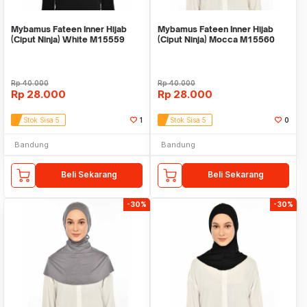
Mybamus Fateen Inner Hijab
Mybamus Fateen Inner Hijab
(Ciput Ninja) White M15559
(Ciput Ninja) Mocca M15560
Rp
40.000
Rp
40.000
Rp
28.000
Rp
28.000
Stok Sisa 5
1
Stok Sisa 5
0
Bandung
Bandung
Beli Sekarang
Beli Sekarang
-30%
-30%