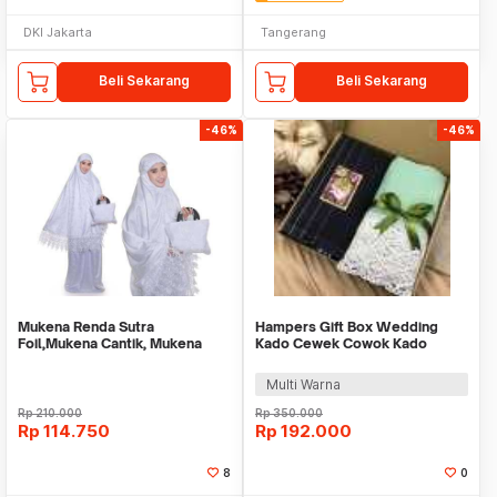
DKI Jakarta
Tangerang
Beli Sekarang
Beli Sekarang
-46%
-46%
Mukena Renda Sutra
Hampers Gift Box Wedding
Foil,Mukena Cantik, Mukena
Kado Cewek Cowok Kado
putih
Ulang Tahun Wisuda
Multi Warna
Rp
210.000
Rp
350.000
Rp
114.750
Rp
192.000
8
0