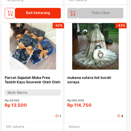
Beli Sekarang
Toko Libur
-42%
-42%
Parcel Sajadah Muka Free
mukena sutera foil bordir
Tasbih Kayu Souvenir Oleh Oleh
soraya
Haji Umroh
Multi Warna
Rp
23.100
Rp
195.000
Rp
13.500
Rp
114.750
1
6
DKI Jakarta
Bekasi