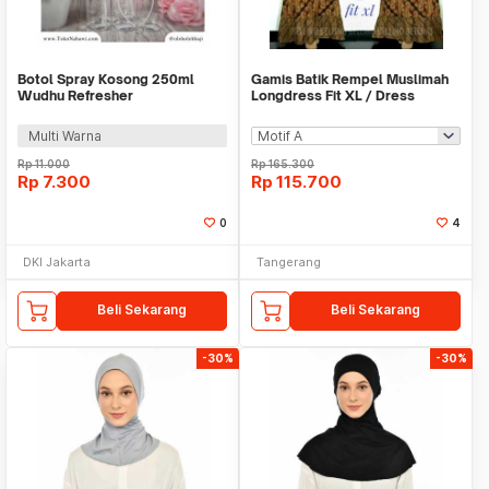
Botol Spray Kosong 250ml
Gamis Batik Rempel Muslimah
Wudhu Refresher
Longdress Fit XL / Dress
Perlengkapan Haji dan Umroh
Wanita Hijab
Multi Warna
Rp
11.000
Rp
165.300
Rp
7.300
Rp
115.700
0
4
DKI Jakarta
Tangerang
Beli Sekarang
Beli Sekarang
-30%
-30%