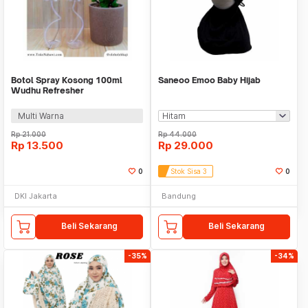
Botol Spray Kosong 100ml
Saneoo Emoo Baby Hijab
Wudhu Refresher
Perlengkapan Haji dan Umroh
Multi Warna
Rp
21.000
Rp
44.000
Rp
13.500
Rp
29.000
0
Stok Sisa 3
0
DKI Jakarta
Bandung
Beli Sekarang
Beli Sekarang
-35%
-34%