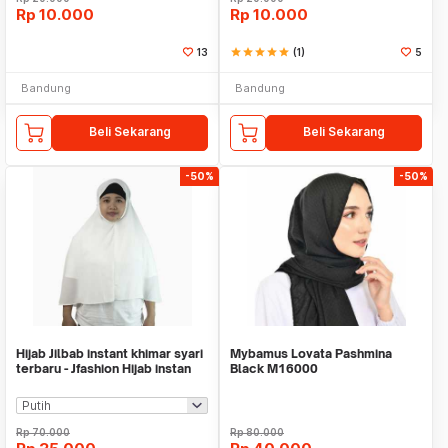
Rp
10.000
Rp
10.000
13
star
star
star
star
star
(1)
5
Bandung
Bandung
Beli Sekarang
Beli Sekarang
-50%
-50%
Hijab Jilbab instant khimar syari
Mybamus Lovata Pashmina
terbaru - Jfashion Hijab instan
Black M16000
Rp
70.000
Rp
80.000