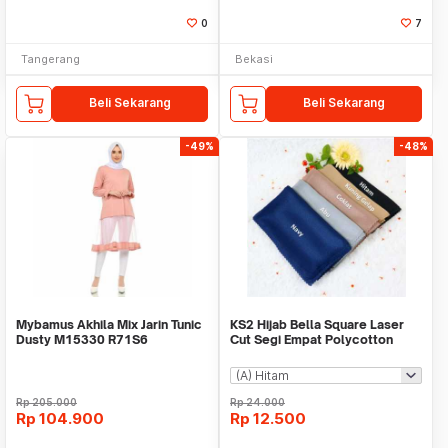
0
7
Tangerang
Bekasi
Beli Sekarang
Beli Sekarang
-49%
-48%
Mybamus Akhila Mix Jarin Tunic
KS2 Hijab Bella Square Laser
Dusty M15330 R71S6
Cut Segi Empat Polycotton
Premium
Rp
205.000
Rp
24.000
Rp
104.900
Rp
12.500