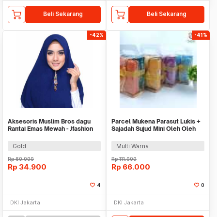
Beli Sekarang
Beli Sekarang
-42%
-41%
Aksesoris Muslim Bros dagu
Parcel Mukena Parasut Lukis +
Rantai Emas Mewah - Jfashion
Sajadah Sujud Mini Oleh Oleh
Bross 02
Haji Umroh
Gold
Multi Warna
Rp
60.000
Rp
111.000
Rp
34.900
Rp
66.000
4
0
DKI Jakarta
DKI Jakarta