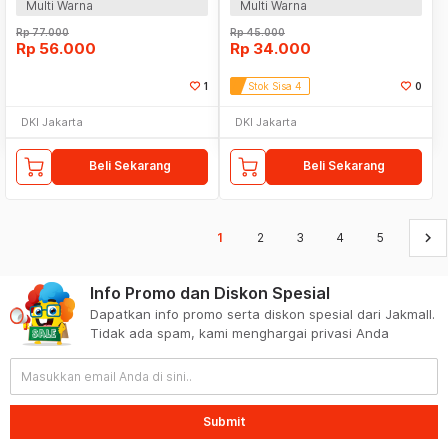
Multi Warna
Multi Warna
Rp
77.000
Rp
45.000
Rp
56.000
Rp
34.000
1
Stok Sisa 4
0
DKI Jakarta
DKI Jakarta
Beli Sekarang
Beli Sekarang
keyboard_arrow_right
1
2
3
4
5
Info Promo dan Diskon Spesial
Dapatkan info promo serta diskon spesial dari Jakmall.
Tidak ada spam, kami menghargai privasi Anda
Submit