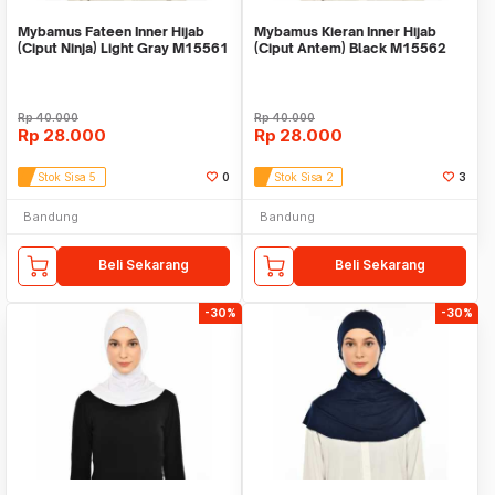
Mybamus Fateen Inner Hijab
Mybamus Kieran Inner Hijab
(Ciput Ninja) Light Gray M15561
(Ciput Antem) Black M15562
Rp
40.000
Rp
40.000
Rp
28.000
Rp
28.000
Stok Sisa 5
0
Stok Sisa 2
3
Bandung
Bandung
Beli Sekarang
Beli Sekarang
-30%
-30%