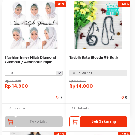
-41%
-40%
Jfashion Inner Hijab Diamond
Tasbih Batu Blustin 99 Butir
Glamour / Aksesoris Hijab -
Inner hijab
Multi Warna
Rp
25.000
Rp
23.000
Rp
14.900
Rp
14.000
7
0
DKI Jakarta
DKI Jakarta
Toko Libur
Beli Sekarang
-40%
-40%