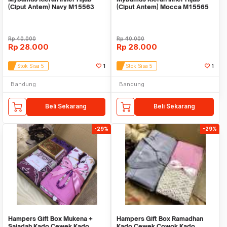
(Ciput Antem) Navy M15563
(Ciput Antem) Mocca M15565
Rp
40.000
Rp
40.000
Rp
28.000
Rp
28.000
Stok Sisa 5
1
Stok Sisa 5
1
Bandung
Bandung
Beli Sekarang
Beli Sekarang
-29%
-29%
Hampers Gift Box Mukena +
Hampers Gift Box Ramadhan
Sajadah Kado Cewek Kado
Kado Cewek Cowok Kado