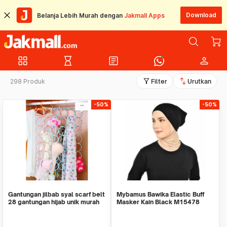
Download
Belanja Lebih Murah dengan
Jakmall Apps
grid_view
hourglass_empty
article
person
filter_alt
swap_vert
298 Produk
Filter
Urutkan
-50%
-50%
Gantungan jilbab syal scarf belt
Mybamus Bawika Elastic Buff
28 gantungan hijab unik murah
Masker Kain Black M15478
HHM156