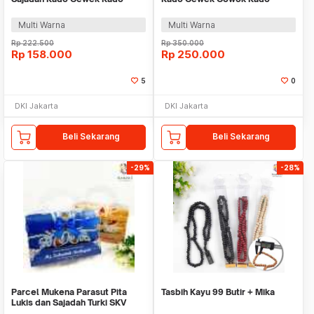
Ulang Tahun Wisuda
Ulang Tahun Wisuda
Multi Warna
Multi Warna
Rp
222.500
Rp
350.000
Rp
158.000
Rp
250.000
5
0
DKI Jakarta
DKI Jakarta
Beli Sekarang
Beli Sekarang
-29%
-28%
Parcel Mukena Parasut Pita
Tasbih Kayu 99 Butir + Mika
Lukis dan Sajadah Turki SKV
Oleh Oleh Haji