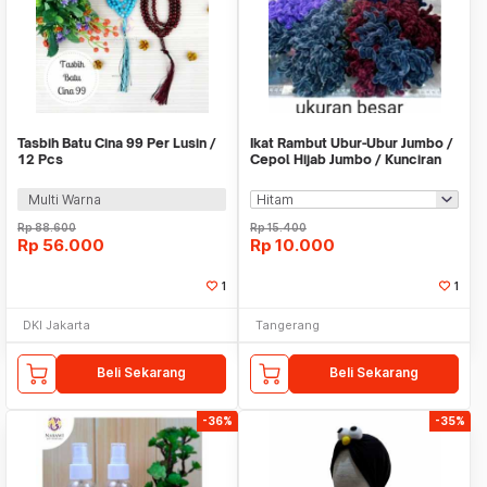
Tasbih Batu Cina 99 Per Lusin /
Ikat Rambut Ubur-Ubur Jumbo /
12 Pcs
Cepol Hijab Jumbo / Kunciran
Rambut
Multi Warna
Rp
88.600
Rp
15.400
Rp
56.000
Rp
10.000
1
1
DKI Jakarta
Tangerang
Beli Sekarang
Beli Sekarang
-36%
-35%