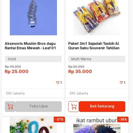
Aksesoris Muslim Bros dagu
Paket 3in1 Sajadah Tasbih Al
Rantai Emas Mewah - Leaf 01
Quran Saku Souvenir Tahlilan
Tasyakuran
Gold
Multi Warna
Rp
40.000
Rp
55.000
Rp
25.000
Rp
35.000
1
1
DKI Jakarta
DKI Jakarta
Toko Libur
Beli Sekarang
-37%
-36%