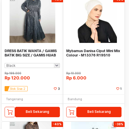
DRESS BATIK WANTA / GAMIS
Mybamus Danisa Ciput Mini Mix
BATIK BIG SIZE / GAMIS HIJAB
Colour - M13376 R19S10
MUSLIM / RICA
Rp
199.000
Rp
10.000
Rp
120.000
Rp
6.000
Stok Sisa 2
3
1
Tangerang
Bandung
Beli Sekarang
Beli Sekarang
-40%
-38%