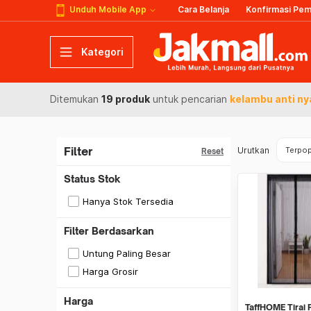
Unduh Mobile App
Cara Belanja
Konfirmasi Pe
Kategori
Ditemukan
19 produk
untuk pencarian
kelambu anti n
Filter
Urutkan
Terpop
Reset
Status Stok
Hanya Stok Tersedia
Filter Berdasarkan
Untung Paling Besar
Harga Grosir
Harga
TaffHOME Tirai 