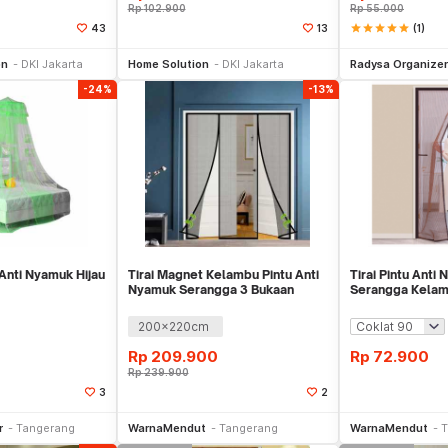
Rp
102.900
Rp
55.000
star
star
star
star
star
(1)
43
13
li Sekarang
Beli Sekarang
Be
on
DKI Jakarta
Home Solution
DKI Jakarta
Radysa Organizer
-24%
-13%
Anti Nyamuk Hijau
Tirai Magnet Kelambu Pintu Anti
Tirai Pintu Anti
Nyamuk Serangga 3 Bukaan
Serangga Kela
WMO YUDT22
Magnet WMO Y
200x220cm
Rp
209.900
Rp
72.900
Rp
239.900
3
2
li Sekarang
Beli Sekarang
Be
r
Tangerang
WarnaMendut
Tangerang
WarnaMendut
T