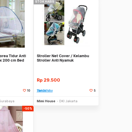
STOK HABIS
orea Tidur Anti
Stroller Net Cover / Kelambu
x 200 cm Bed
Stroller Anti Nyamuk
Rp
29.500
10
Tambah ke Watchlist
5
Stok Habis
Stok Habis
Surabaya
Mimi House
DKI Jakarta
-50%