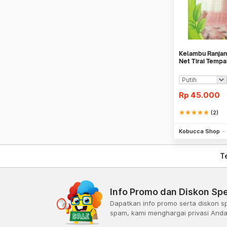
Kelambu Ranjan
Net Tirai Tempat
Nyamuk
Rp
45.000
star
star
star
star
star
(2)
Kobucca Shop
T
Info Promo dan Diskon Spe
Dapatkan info promo serta diskon sp
spam, kami menghargai privasi And