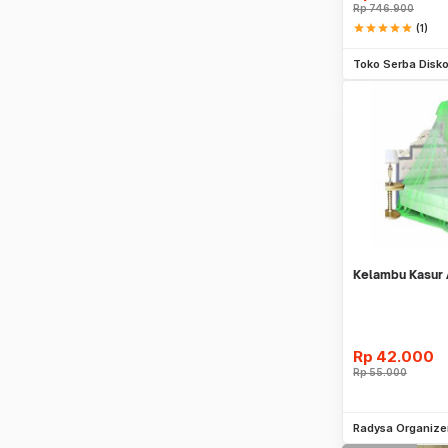
Rp
746.900
star
star
star
star
star
(1)
Be
Toko Serba Disk
Kelambu Kasur 
Rp
42.000
Rp
55.000
Be
Radysa Organize