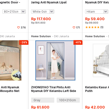
gnetic Door -
Jaring Anti Nyamuk Lipat
Nyamuk DIY Kel
120x200cm - A76
Magnetic - HW
Rp
117.600
Rp
59.400
Rp
184.900
Rp
99.900
star
star
star
star
star
(1)
376
171
li Sekarang
Beli Sekarang
Be
DKI Jakarta
Home Solution
DKI Jakarta
Home Solution
-26%
-41%
g Anti Nyamuk
ZHONGYAO Tirai Pintu Anti
Kelambu Kasur 
Mosquito Net
Nyamuk DIY Kelambu Left Side
Putih
m - A77
Magnetic - HW10
Gray
100x210cm
Rp
61.600
Rp
42.000