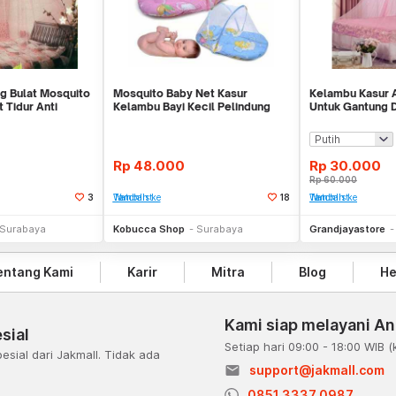
g Bulat Mosquito
Mosquito Baby Net Kasur
Kelambu Kasur 
 Tidur Anti
Kelambu Bayi Kecil Pelindung
Untuk Gantung D
Anti Nyamuk Jarin
Tidur Tirai
Rp
48.000
Rp
30.000
Rp
60.000
3
Tambah ke Watchlist
18
Tambah ke Watchlist
Stok Habis
Stok Habis
Surabaya
Kobucca Shop
Surabaya
Grandjayastore
entang Kami
Karir
Mitra
Blog
He
Kami siap melayani A
sial
Setiap hari 09:00 - 18:00 WIB
(
esial dari Jakmall. Tidak ada
email
support@jakmall.com
a
0851 3337 0987