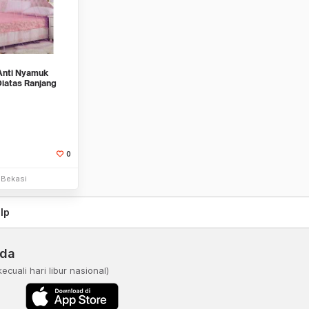
Anti Nyamuk
iatas Ranjang
0
Stok Habis
Bekasi
lp
nda
kecuali hari libur nasional)