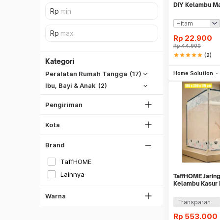
DIY Kelambu Ma
HW121
Rp
22.900
SiCepat REG
Rp
44.900
star
star
star
star
star
(2)
SiCepat BEST
Hitam
Kategori
Be
DKI Jakarta
SiCepat Gokil
Home Solution
Peralatan Rumah Tangga
(17)
Putih
Tangerang
SiCepat Halu
Ibu, Bayi & Anak
(2)
Bekasi
Gray
JNE REG
Bogor
Pengiriman
Hijau
Lihat Semua
Depok
Biru
Kota
Lihat Semua
Coklat
Brand
Ungu
TaffHOME
Pink
Lainnya
TaffHOME Jarin
Transparan
Kelambu Kasur 
180x200x170c
Warna
Transparan
Rp
553.000