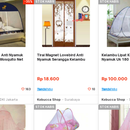
-35%
STOK HABIS
STOK HABIS
g Anti Nyamuk
Tirai Magnet Lovebird Anti
Kelambu Lipat K
Mosquito Net
Nyamuk Serangga Kelambu
Nyamuk Uk 180 
AS475
Dekorasi Hiasan Rua
Net Canopy P
Rp
18.600
Rp
100.000
163
Tambah ke Watchlist
10
Tambah ke Watchlist
Stok Habis
Stok Habis
DKI Jakarta
Kobucca Shop
Surabaya
Kobucca Shop
STOK HABIS
STOK HABIS