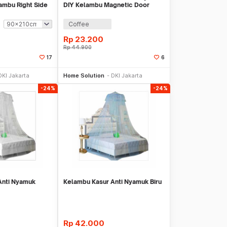
ambu Right Side
DIY Kelambu Magnetic Door
50
90x210cm - HW62
Coffee
Rp
23.200
Rp
44.900
17
6
li Sekarang
Beli Sekarang
DKI Jakarta
Home Solution
DKI Jakarta
-24%
-24%
Anti Nyamuk
Kelambu Kasur Anti Nyamuk Biru
Rp
42.000