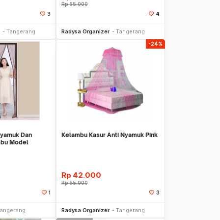
Rp
55.000
3
4
li Sekarang
Beli Sekarang
Tangerang
Radysa Organizer
Tangerang
-24%
 Nyamuk Dan
Kelambu Kasur Anti Nyamuk Pink
mbu Model
UDT-02
Rp
42.000
Rp
55.000
1
3
li Sekarang
Beli Sekarang
angerang
Radysa Organizer
Tangerang