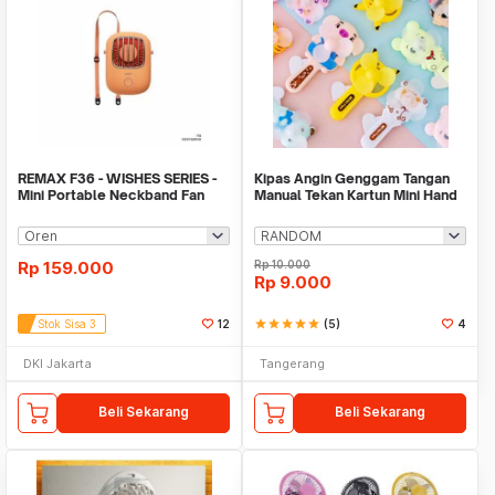
REMAX F36 - WISHES SERIES -
Kipas Angin Genggam Tangan
Mini Portable Neckband Fan
Manual Tekan Kartun Mini Hand
Fan Mainan
Rp
159.000
Rp
10.000
Rp
9.000
Stok Sisa 3
12
star
star
star
star
star
(5)
4
DKI Jakarta
Tangerang
Beli Sekarang
Beli Sekarang