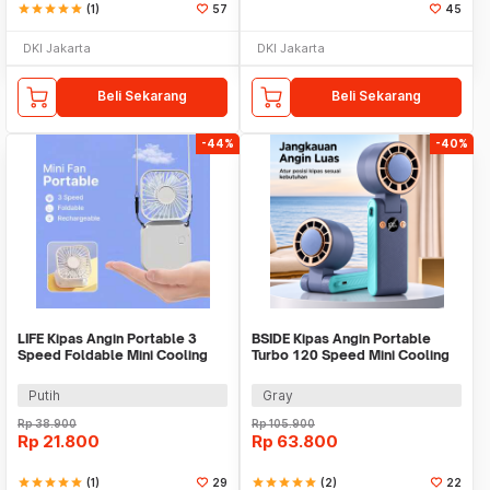
star
star
star
star
star
(1)
57
45
DKI Jakarta
DKI Jakarta
Beli Sekarang
Beli Sekarang
-44%
-40%
LIFE Kipas Angin Portable 3
BSIDE Kipas Angin Portable
Speed Foldable Mini Cooling
Turbo 120 Speed Mini Cooling
Fan 800mAh - Y8
Fan 2000mAh - M8
Putih
Gray
Rp
38.900
Rp
105.900
Rp
21.800
Rp
63.800
star
star
star
star
star
(1)
29
star
star
star
star
star
(2)
22