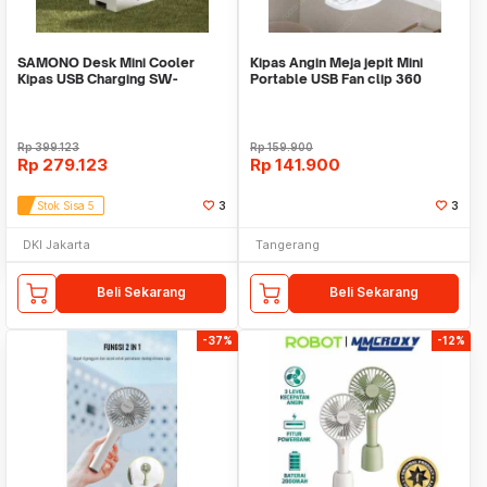
SAMONO Desk Mini Cooler
Kipas Angin Meja jepit Mini
Kipas USB Charging SW-
Portable USB Fan clip 360
EFW300 Putih
rotation WMO AC5
Rp
399.123
Rp
159.900
Rp
279.123
Rp
141.900
Stok Sisa 5
3
3
DKI Jakarta
Tangerang
Beli Sekarang
Beli Sekarang
-37%
-12%