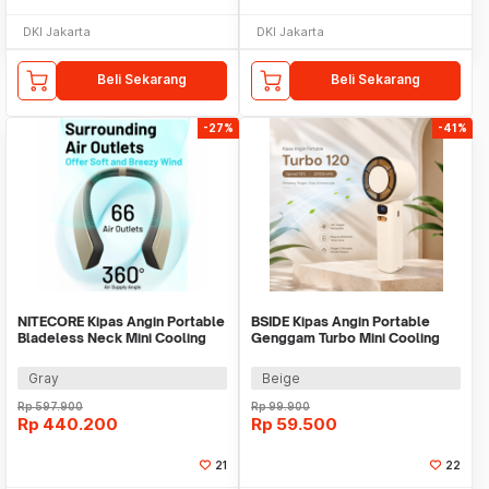
DKI Jakarta
DKI Jakarta
Beli Sekarang
Beli Sekarang
-27%
-41%
NITECORE Kipas Angin Portable
BSIDE Kipas Angin Portable
Bladeless Neck Mini Cooling
Genggam Turbo Mini Cooling
Fan 4000mAh - NEF20
Fan 2000mAh - M6
Gray
Beige
Rp
597.900
Rp
99.900
Rp
440.200
Rp
59.500
21
22