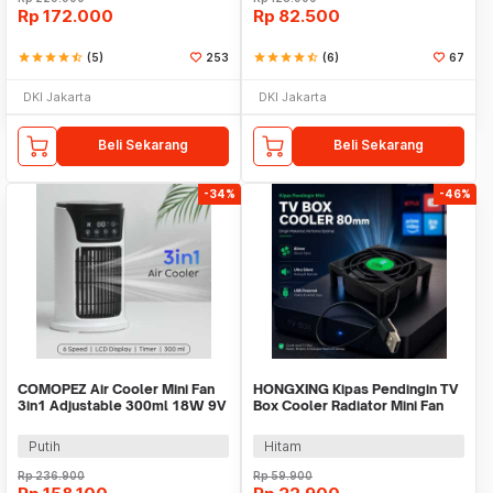
Rp
172.000
Rp
82.500
star
star
star
star
star_half
(5)
253
star
star
star
star
star_half
(6)
67
DKI Jakarta
DKI Jakarta
Beli Sekarang
Beli Sekarang
-34%
-46%
COMOPEZ Air Cooler Mini Fan
HONGXING Kipas Pendingin TV
3in1 Adjustable 300ml 18W 9V
Box Cooler Radiator Mini Fan
- YY-01
80mm - FD8020S05L
Putih
Hitam
Rp
236.900
Rp
59.900