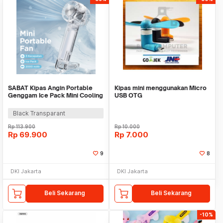
SABAT Kipas Angin Portable
Kipas mini menggunakan Micro
Genggam Ice Pack Mini Cooling
USB OTG
Fan 2000mAh - W21
Black Transparant
Rp
113.900
Rp
10.000
Rp
69.900
Rp
7.000
9
8
DKI Jakarta
DKI Jakarta
Beli Sekarang
Beli Sekarang
-10%