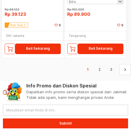
Rp
69.123
Rp
160.000
Rp
39.123
Rp
89.900
Stok Sisa 2
0
0
DKI Jakarta
Tangerang
Beli Sekarang
Beli Sekarang
keyboard_arrow_right
1
2
3
Info Promo dan Diskon Spesial
Dapatkan info promo serta diskon spesial dari Jakmall.
Tidak ada spam, kami menghargai privasi Anda
Submit