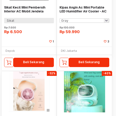
Sikat Kecil Mini Pembersih
Kipas Angin Ac Mini Portable
Interior AC Mobil Jendela
LED Humidifier Air Cooler - AC
Keyboard PC Kipas
Mineral
Sikat
Rp
7.500
Rp
100.000
Rp
6.500
Rp
59.990
1
3
Depok
DKI Jakarta
Beli Sekarang
Beli Sekarang
-32%
-40%