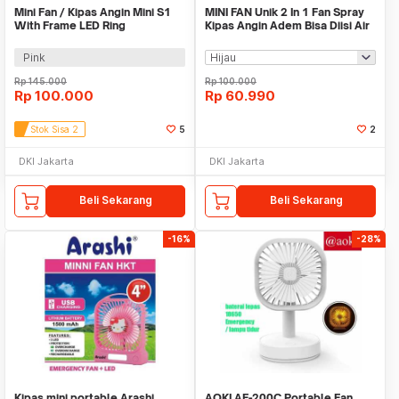
Mini Fan / Kipas Angin Mini S1
MINI FAN Unik 2 In 1 Fan Spray
With Frame LED Ring
Kipas Angin Adem Bisa Diisi Air
Pink
Rp
145.000
Rp
100.000
Rp
100.000
Rp
60.990
Stok Sisa 2
5
2
DKI Jakarta
DKI Jakarta
Beli Sekarang
Beli Sekarang
-16%
-28%
Kipas mini portable Arashi
AOKI AF-200C Portable Fan