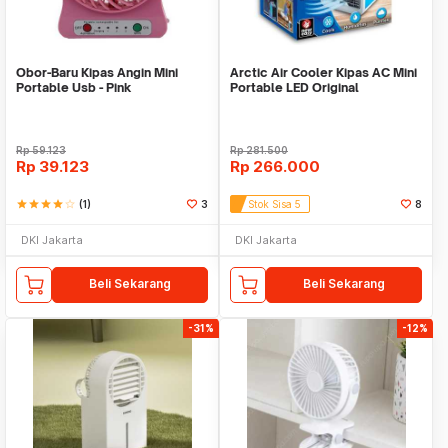
Obor-Baru Kipas Angin Mini
Arctic Air Cooler Kipas AC Mini
Portable Usb - Pink
Portable LED Original
Rp
59.123
Rp
281.500
Rp
39.123
Rp
266.000
star
star
star
star
star_border
(1)
3
Stok Sisa 5
8
DKI Jakarta
DKI Jakarta
Beli Sekarang
Beli Sekarang
-31%
-12%