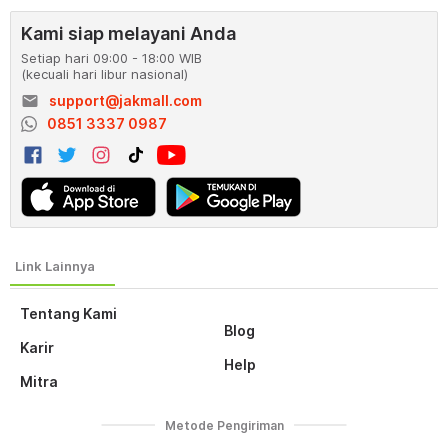
Kami siap melayani Anda
Setiap hari 09:00 - 18:00 WIB
(kecuali hari libur nasional)
email
support@jakmall.com
0851 3337 0987
Tentang Kami
Blog
Karir
Help
Mitra
Metode Pengiriman