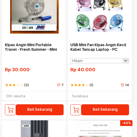
Kipas Angin Mini Portable
USB Mini Fan Kipas Angin Kecil
Travel - Fresh Summer - Mini
Kabel Tancap Laptop - PC
Fan
Komputer
Rp
30.000
Rp
40.000
star
star
star
star_border
star_border
(3)
7
star
star
star
star
star_border
(1)
14
DKI Jakarta
Surabaya
Beli Sekarang
Beli Sekarang
-40%