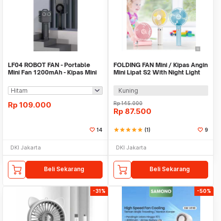
LF04 ROBOT FAN - Portable
FOLDING FAN Mini / Kipas Angin
Mini Fan 1200mAh - Kipas Mini
Mini Lipat S2 With Night Light
Portabel
Kuning
Rp
109.000
Rp
145.000
Rp
87.500
14
star
star
star
star
star
(1)
9
DKI Jakarta
DKI Jakarta
Beli Sekarang
Beli Sekarang
-31%
-50%