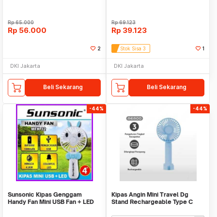
Rp
65.000
Rp
69.123
Rp
56.000
Rp
39.123
2
Stok Sisa 3
1
DKI Jakarta
DKI Jakarta
Beli Sekarang
Beli Sekarang
-44%
-44%
Sunsonic Kipas Genggam
Kipas Angin Mini Travel Dg
Handy Fan Mini USB Fan + LED
Stand Rechargeable Type C
MFK32 Random Color
1200mAh WM AZ9582