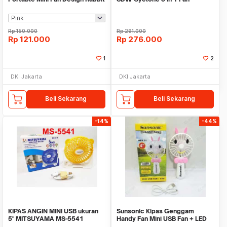
1200mAh
Aluminium Blades
Rp
150.000
Rp
291.000
Rp
121.000
Rp
276.000
1
2
DKI Jakarta
DKI Jakarta
Beli Sekarang
Beli Sekarang
-14%
-44%
KIPAS ANGIN MINI USB ukuran
Sunsonic Kipas Genggam
5" MITSUYAMA MS-5541
Handy Fan Mini USB Fan + LED
MFR31 Random Color