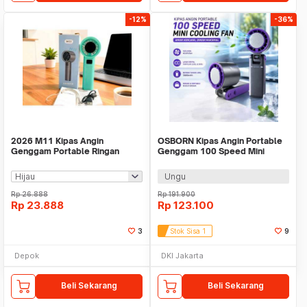
-12%
-36%
2026 M11 Kipas Angin
OSBORN Kipas Angin Portable
Genggam Portable Ringan
Genggam 100 Speed Mini
Enteng Mini Turbo Fan 120
Cooling Fan 3000mAh - T-15S
Ungu
Rp
26.888
Rp
191.900
Rp
23.888
Rp
123.100
3
Stok Sisa 1
9
Depok
DKI Jakarta
Beli Sekarang
Beli Sekarang