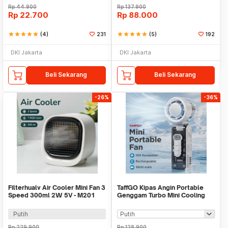
Rp
44.900
Rp
137.900
Rp
22.700
Rp
88.000
star
star
star
star
star
(4)
231
star
star
star
star
star
(5)
192
DKI Jakarta
DKI Jakarta
Beli Sekarang
Beli Sekarang
-26%
-36%
Filterhualv Air Cooler Mini Fan 3
TaffGO Kipas Angin Portable
Speed 300ml 2W 5V - M201
Genggam Turbo Mini Cooling
Fan 3600mAh - FC8
Putih
Rp
229.900
Rp
128.900