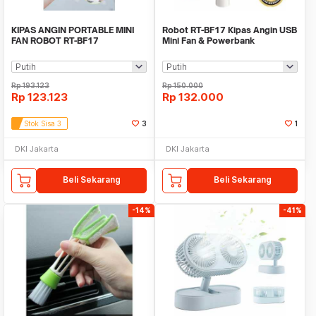
KIPAS ANGIN PORTABLE MINI
Robot RT-BF17 Kipas Angin USB
FAN ROBOT RT-BF17
Mini Fan & Powerbank
2000mAh Portable
Rp
193.123
Rp
150.000
Rp
123.123
Rp
132.000
Stok Sisa 3
3
1
DKI Jakarta
DKI Jakarta
Beli Sekarang
Beli Sekarang
-14%
-41%