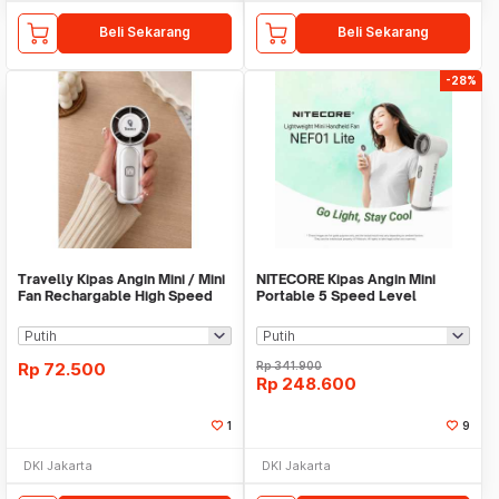
Beli Sekarang
Beli Sekarang
-28%
Travelly Kipas Angin Mini / Mini
NITECORE Kipas Angin Mini
Fan Rechargable High Speed
Portable 5 Speed Level
2600mAh - NEF01 Lite
Rp
72.500
Rp
341.900
Rp
248.600
1
9
DKI Jakarta
DKI Jakarta