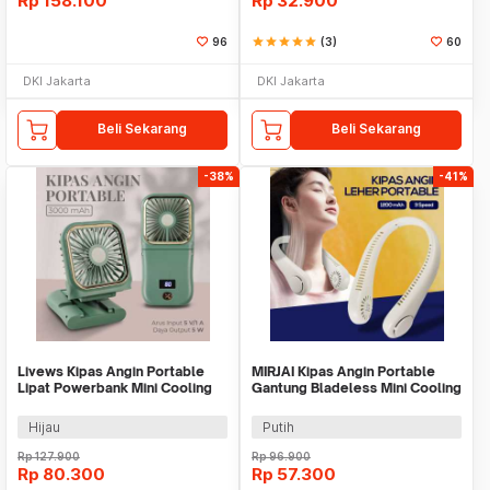
Rp
158.100
Rp
32.900
96
star
star
star
star
star
(3)
60
DKI Jakarta
DKI Jakarta
Beli Sekarang
Beli Sekarang
-38%
-41%
Livews Kipas Angin Portable
MIRJAI Kipas Angin Portable
Lipat Powerbank Mini Cooling
Gantung Bladeless Mini Cooling
Fan 3000mAh - F3
Fan 1200mAh - 6171
Hijau
Putih
Rp
127.900
Rp
96.900
Rp
80.300
Rp
57.300