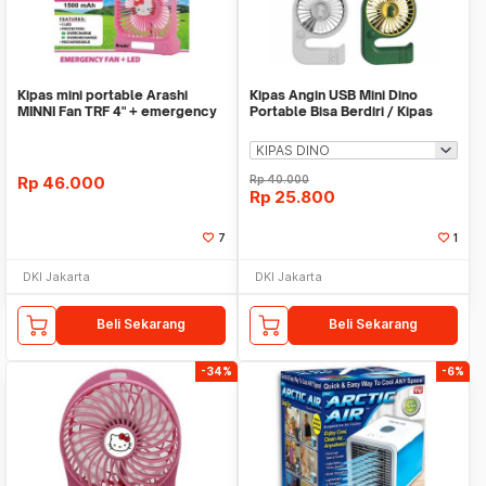
Kipas mini portable Arashi
Kipas Angin USB Mini Dino
MINNI Fan TRF 4" + emergency
Portable Bisa Berdiri / Kipas
Angin
Rp
46.000
Rp
40.000
Rp
25.800
7
1
DKI Jakarta
DKI Jakarta
Beli Sekarang
Beli Sekarang
-34%
-6%