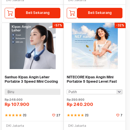
Beli Sekarang
Beli Sekarang
-57%
-32%
Sanhuo Kipas Angin Leher
NITECORE Kipas Angin Mini
Portable 3 Speed Mini Cooling
Portable 5 Speed Level Fast
Fan 1800mAh - 350
Charging 2000mAh - NEF nano
Biru
Rp
248.000
Rp
350.900
Rp
107.900
Rp
240.200
star
star
star
star
star
(1)
27
star
star
star
star
star
(1)
7
DKI Jakarta
DKI Jakarta