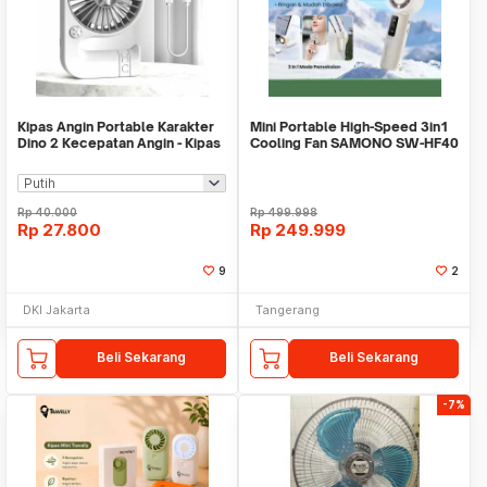
Kipas Angin Portable Karakter
Mini Portable High-Speed 3in1
Dino 2 Kecepatan Angin - Kipas
Cooling Fan SAMONO SW-HF40
USB Mini
11000 RPM
Rp
40.000
Rp
499.998
Rp
27.800
Rp
249.999
9
2
DKI Jakarta
Tangerang
Beli Sekarang
Beli Sekarang
-7%