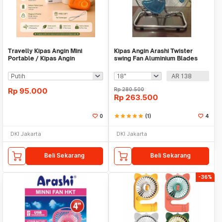
Travelly Kipas Angin Mini
Kipas Angin Arashi Twister
Portable / Kipas Angin
swing Fan Aluminium Blades
Genggam With Led G109
AR 138
Rp
95.000
Rp
280.500
Rp
263.500
0
star
star
star
star
star
(1)
4
DKI Jakarta
DKI Jakarta
Beli Sekarang
Beli Sekarang
-36%