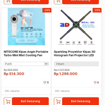
-25%
-25%
NITECORE Kipas Angin Portable
Sparkling Proyektor Kipas 3D
Turbo Mini Mist Cooling Fan
Hologram Fan Projector LED
3500 mAh - izzCool 30
56cm - P56
Hitam
Rp
682.900
Rp
1.727.900
Rp
514.300
Rp
1.299.000
11
6
DKI Jakarta
DKI Jakarta
Beli Sekarang
Beli Sekarang