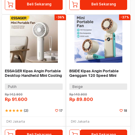
Beli Sekarang
Beli Sekarang
-36%
-37%
ESSAGER Kipas Angin Portable
BSIDE Kipas Angin Portable
Desktop Handheld Mini Cooling
Genggam 120 Speed Mini
Fan 1200mAh - F-055
Cooling Fan 2000mAh - M8
Putih
Beige
Rp
142.900
Rp
140.900
Rp
91.600
Rp
89.800
star
star
star
star
star
(2)
17
18
DKI Jakarta
DKI Jakarta
Beli Sekarang
Beli Sekarang