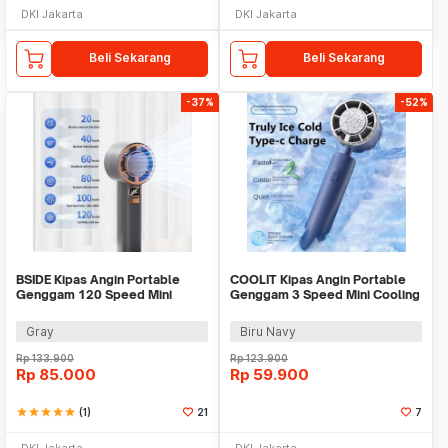
DKI Jakarta
DKI Jakarta
Beli Sekarang
Beli Sekarang
-37%
-52%
BSIDE Kipas Angin Portable
COOLIT Kipas Angin Portable
Genggam 120 Speed Mini
Genggam 3 Speed Mini Cooling
Cooling Fan 2000mAh - M6
Fan 2000mAh - P-106
Gray
Biru Navy
Rp
133.900
Rp
123.900
Rp
85.000
Rp
59.900
star
star
star
star
star
(1)
21
7
DKI Jakarta
DKI Jakarta