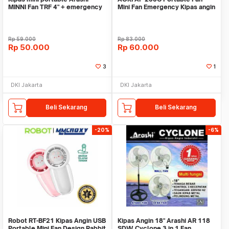
MINNI Fan TRF 4" + emergency
Mini Fan Emergency Kipas angin
Mini USB
Rp
59.000
Rp
83.000
Rp
50.000
Rp
60.000
3
1
DKI Jakarta
DKI Jakarta
Beli Sekarang
Beli Sekarang
-20%
-6%
Robot RT-BF21 Kipas Angin USB
Kipas Angin 18" Arashi AR 118
Portable Mini Fan Design Rabbit
SDW Cyclone 3 in 1 Fan