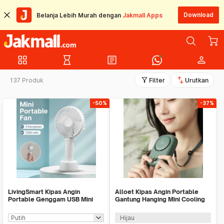
Download
Belanja Lebih Murah dengan
Jakmall Apps
grid_view
hourglass_empty
article
person
filter_alt
swap_vert
137 Produk
Filter
Urutkan
-50%
-37%
LivingSmart Kipas Angin
Alloet Kipas Angin Portable
Portable Genggam USB Mini
Gantung Hanging Mini Cooling
Cooling Fan 1200mAh - SS-2
Fan 1800mAh - DQ203
Hijau