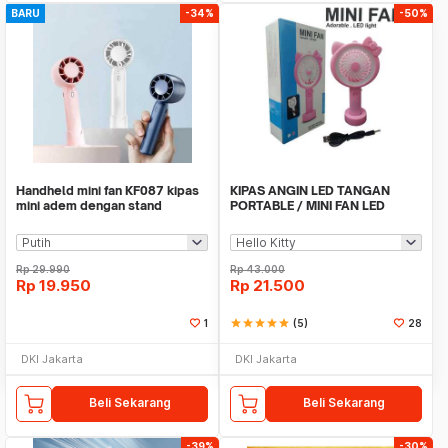
BARU
-34%
-50%
Handheld mini fan KF087 kipas
KIPAS ANGIN LED TANGAN
mini adem dengan stand
PORTABLE / MINI FAN LED
serbaguna
KARAKTER
Rp
29.990
Rp
43.000
Rp
19.950
Rp
21.500
1
star
star
star
star
star
(5)
28
DKI Jakarta
DKI Jakarta
Beli Sekarang
Beli Sekarang
-39%
-30%