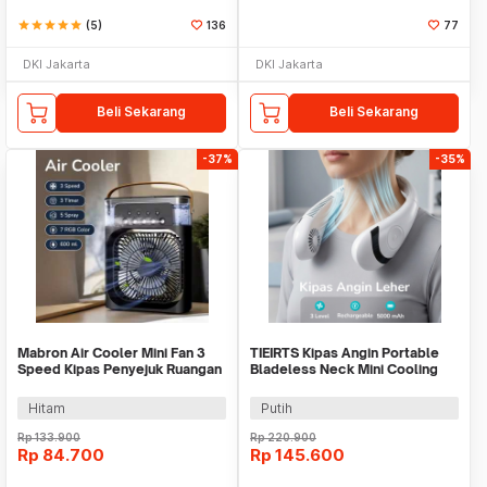
star
star
star
star
star
(5)
136
77
DKI Jakarta
DKI Jakarta
Beli Sekarang
Beli Sekarang
-37%
-35%
Mabron Air Cooler Mini Fan 3
TIEIRTS Kipas Angin Portable
Speed Kipas Penyejuk Ruangan
Bladeless Neck Mini Cooling
600ml 10W 5V - MB-60
Fan 5000mAh - H12
Hitam
Putih
Rp
133.900
Rp
220.900
Rp
84.700
Rp
145.600