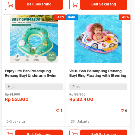
Beli Sekarang
Beli Sekarang
-42%
BARU
-45%
Enjoy Life Ban Pelampung
Valtu Ban Pelampung Renang
Renang Bayi Underarm Swim
Bayi Ring Floating with Steering
Inflatable 16cm - H010
Wheel - M-15
Hijau
Pink
Rp
91.900
Rp
58.900
Rp
53.800
Rp
32.400
3
0
DKI Jakarta
DKI Jakarta
Beli Sekarang
Beli Sekarang