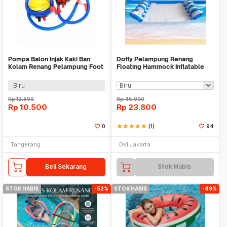
Pompa Balon Injak Kaki Ban
Doffy Pelampung Renang
Kolam Renang Pelampung Foot
Floating Hammock Inflatable
Inflator Manual
Water Bed - FDJ21
Biru
Rp
12.500
Rp
45.900
Rp
10.500
Rp
23.800
0
star
star
star
star
star
(1)
94
Tangerang
DKI Jakarta
Beli Sekarang
Stok Habis
STOK HABIS
-52%
STOK HABIS
-49%