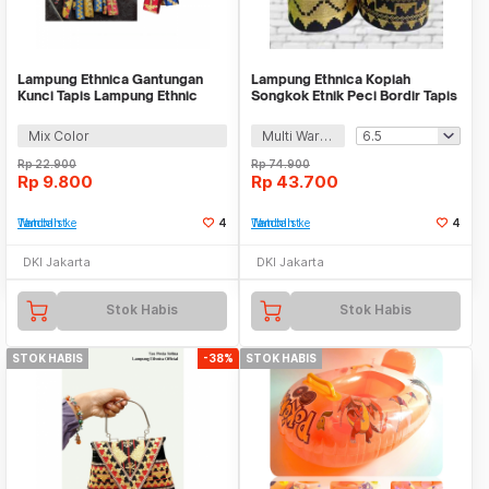
Lampung Ethnica Gantungan
Lampung Ethnica Kopiah
Kunci Tapis Lampung Ethnic
Songkok Etnik Peci Bordir Tapis
Keychain - LE120
Lampung Asli - LE-PB01
Mix Color
Multi Warna
Rp
22.900
Rp
74.900
Rp
9.800
Rp
43.700
Tambah ke Watchlist
4
Tambah ke Watchlist
4
DKI Jakarta
DKI Jakarta
Stok Habis
Stok Habis
STOK HABIS
-38%
STOK HABIS