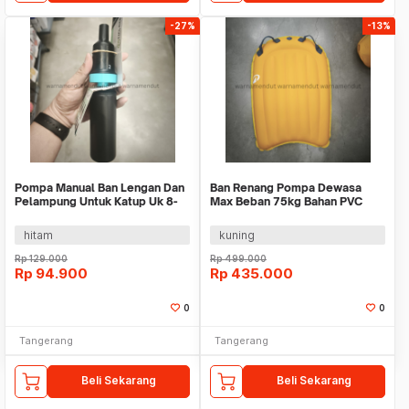
-27%
-13%
Pompa Manual Ban Lengan Dan
Ban Renang Pompa Dewasa
Pelampung Untuk Katup Uk 8-
Max Beban 75kg Bahan PVC
17mm WMO DC6995
WMO DC1383
hitam
kuning
Rp
129.000
Rp
499.000
Rp
94.900
Rp
435.000
0
0
Tangerang
Tangerang
Beli Sekarang
Beli Sekarang