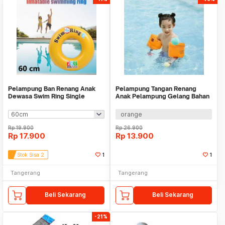
Pelampung Ban Renang Anak
Pelampung Tangan Renang
Dewasa Swim Ring Single
Anak Pelampung Gelang Bahan
Aneka Uk WMO YUV03
PVC WMO YUSX001
orange
Rp
19.900
Rp
26.900
Rp
17.900
Rp
13.900
Stok Sisa 2
1
1
Tangerang
Tangerang
Beli Sekarang
Beli Sekarang
-21%