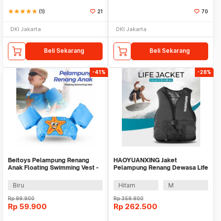
star
star
star
star
star
(1)
21
70
DKI Jakarta
DKI Jakarta
Beli Sekarang
Beli Sekarang
-41%
-28%
Beitoys Pelampung Renang
HAOYUANXING Jaket
Anak Floating Swimming Vest -
Pelampung Renang Dewasa Life
HW160
Jacket Water Sport Vest - JR-38
Biru
Hitam
M
Rp
99.900
Rp
359.900
Rp
59.900
Rp
262.500