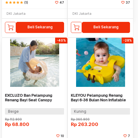
star
star
star
star
star
(1)
47
37
DKI Jakarta
DKI Jakarta
Beli Sekarang
Beli Sekarang
-40%
-28%
EXCLUZO Ban Pelampung
KLEYOU Pelampung Renang
Renang Bayi Seat Canopy
Bayi 6-36 Bulan Non Inflatable
Inflatable Swim 55x23cm -
Pearl Foam - H054
6111
Beige
Kuning
Rp
112.900
Rp
360.900
Rp
68.800
Rp
263.200
10
7