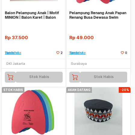
Balon Pelampung Anak | Motif
Pelampung Renang Anak Papan
MINION | Balon Karet | Balon
Renang Busa Dewasa Swim
Renang Anak
Swimming Pool Boar
Rp
37.500
Rp
49.000
Tambah ke Watchlist
2
Tambah ke Watchlist
0
DKI Jakarta
Surabaya
Stok Habis
Stok Habis
STOK HABIS
AKAN DATANG
-20%