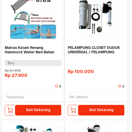
Matras Kolam Renang
PELAMPUNG CLOSET DUDUK
Hammock Water Bed Bahan
UNIVERSAL / PELAMPUNG
Nilon 43x85cm WMO YUL-002
KLOSET TOILET DUDUK
Biru
Rp
34.900
Rp
100.000
Rp
27.900
0
0
Tangerang
DKI Jakarta
Beli Sekarang
Beli Sekarang