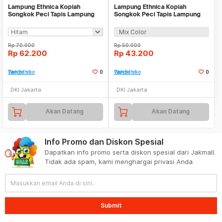
Lampung Ethnica Kopiah
Lampung Ethnica Kopiah
Songkok Peci Tapis Lampung
Songkok Peci Tapis Lampung
Asli Motif Etnik - LE812
Bordir Motif Etnik - LE520
Mix Color
Rp
70.000
Rp
50.000
Rp
62.200
Rp
43.200
Tambah ke Watchlist
0
Tambah ke Watchlist
0
DKI Jakarta
DKI Jakarta
Akan Datang
Akan Datang
Info Promo dan Diskon Spesial
Dapatkan info promo serta diskon spesial dari Jakmall.
Tidak ada spam, kami menghargai privasi Anda
Submit