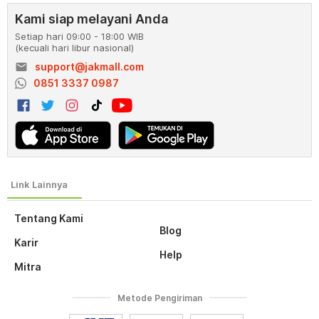
Kami siap melayani Anda
Setiap hari 09:00 - 18:00 WIB
(kecuali hari libur nasional)
email
support@jakmall.com
0851 3337 0987
Tentang Kami
Blog
Karir
Help
Mitra
Metode Pengiriman