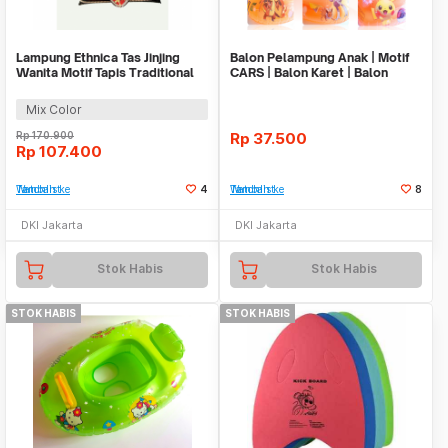
Lampung Ethnica Tas Jinjing
Balon Pelampung Anak | Motif
Wanita Motif Tapis Traditional
CARS | Balon Karet | Balon
Handbag - LE2
Renang Anak
Mix Color
Rp
170.900
Rp
37.500
Rp
107.400
Tambah ke Watchlist
4
Tambah ke Watchlist
8
DKI Jakarta
DKI Jakarta
Stok Habis
Stok Habis
STOK HABIS
STOK HABIS