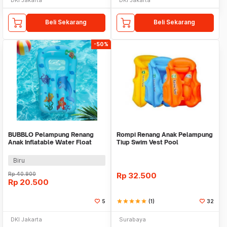
Beli Sekarang
Beli Sekarang
-50%
BUBBLO Pelampung Renang
Rompi Renang Anak Pelampung
Anak Inflatable Water Float
Tiup Swim Vest Pool
Mattress PVC - V025
Keselamatan
Biru
Rp
40.900
Rp
32.500
Rp
20.500
5
star
star
star
star
star
(1)
32
DKI Jakarta
Surabaya