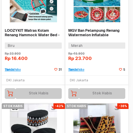
LOOZYKIT Matras Kolam
MGV Ban Pelampung Renang
Renang Hammock Water Bed -
Watermelon Inflatable
L002
Swimming Ring PVC 90cm - V06
Biru
Merah
Rp
33.900
Rp
45.900
Rp
16.400
Rp
23.700
Tambah ke Watchlist
31
Tambah ke Watchlist
5
DKI Jakarta
DKI Jakarta
Stok Habis
Stok Habis
STOK HABIS
-42%
STOK HABIS
-38%