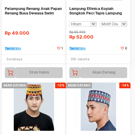
Pelampung Renang Anak Papan
Lampung Ethnica Kopiah
Renang Busa Dewasa Swim
Songkok Peci Tapis Lampung
Swimming Pool Boar
Bordir Etnik - LE520
Rp
49.000
Rp
65.000
Rp
52.000
Tambah ke Watchlist
1
Tambah ke Watchlist
0
Surabaya
DKI Jakarta
Stok Habis
Akan Datang
AKAN DATANG
-12%
AKAN DATANG
-14%