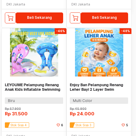
DKI Jakarta
DKI Jakarta
Beli Sekarang
Beli Sekarang
-46%
-48%
LEYOUME Pelampung Renang
Enjoy Ban Pelampung Renang
Anak Kids Inflatable Swimming
Leher Bayi 2 Layer Swim
Jacket 40x33cm - FY081
Inflatable 40cm - ZY-BQ
Biru
Multi Color
Rp
57.900
Rp
45.900
Rp
31.500
Rp
24.000
Stok Sisa 4
6
Stok Sisa 3
5
DKI Jakarta
DKI Jakarta