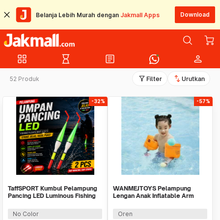
Download
Belanja Lebih Murah dengan
Jakmall Apps
grid_view
hourglass_empty
article
person
filter_alt
swap_vert
52 Produk
Filter
Urutkan
-32%
-57%
TaffSPORT Kumbul Pelampung
WANMEJTOYS Pelampung
Pancing LED Luminous Fishing
Lengan Anak Inflatable Arm
Float 2 PCS - NT-02
Band Rolls Up 1 Pair - SX001
No Color
Oren