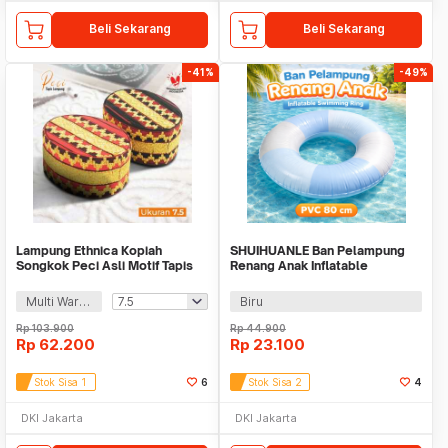
Beli Sekarang
Beli Sekarang
-41%
-49%
Lampung Ethnica Kopiah
SHUIHUANLE Ban Pelampung
Songkok Peci Asli Motif Tapis
Renang Anak Inflatable
Lampung - LE812
Swimming Ring PVC 80cm - V05
Multi Warna
Biru
Rp
103.900
Rp
44.900
Rp
62.200
Rp
23.100
Stok Sisa 1
6
Stok Sisa 2
4
DKI Jakarta
DKI Jakarta