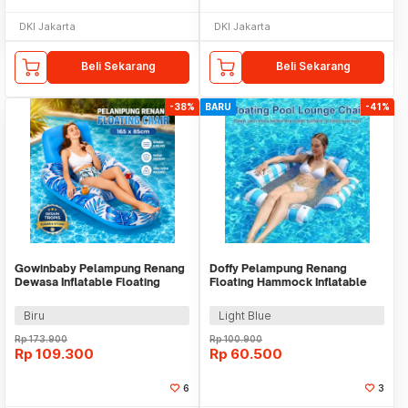
DKI Jakarta
DKI Jakarta
Beli Sekarang
Beli Sekarang
-38%
BARU
-41%
Gowinbaby Pelampung Renang
Doffy Pelampung Renang
Dewasa Inflatable Floating
Floating Hammock Inflatable
Chair 165x85cm - TWO2
Water Bed 4 Pipes - FDJ40
Biru
Light Blue
Rp
173.900
Rp
100.900
Rp
109.300
Rp
60.500
6
3