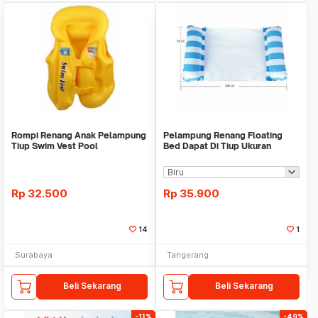
Rompi Renang Anak Pelampung
Pelampung Renang Floating
Tiup Swim Vest Pool
Bed Dapat Di Tiup Ukuran
70x128cm WM YUFDJ21
Rp
32.500
Rp
35.900
14
1
Surabaya
Tangerang
Beli Sekarang
Beli Sekarang
-11%
-49%