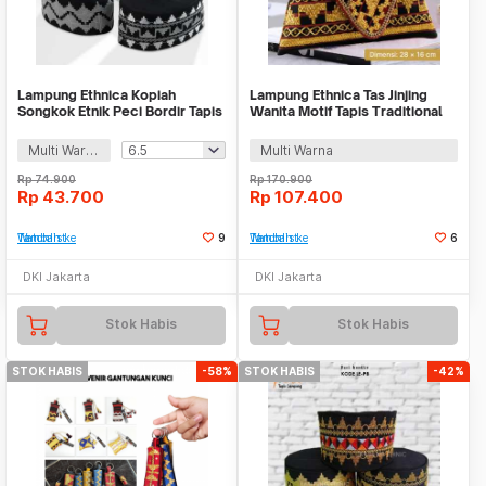
Lampung Ethnica Kopiah
Lampung Ethnica Tas Jinjing
Songkok Etnik Peci Bordir Tapis
Wanita Motif Tapis Traditional
Lampung Asli - LET520
Handbag - LE3
Multi Warna
Multi Warna
Rp
74.900
Rp
170.900
Rp
43.700
Rp
107.400
Tambah ke Watchlist
9
Tambah ke Watchlist
6
DKI Jakarta
DKI Jakarta
Stok Habis
Stok Habis
STOK HABIS
-58%
STOK HABIS
-42%