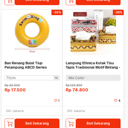
-30%
-39%
Ban Renang Bulat Tiup
Lampung Ethnica Kotak Tisu
Pelampung ABCD Series
Tapis Tradisional Motif Bintang -
LE1
Mix Color
Rp
25.000
Rp
120.900
Rp
17.500
Rp
74.800
1
4
DKI Jakarta
DKI Jakarta
Beli Sekarang
Beli Sekarang