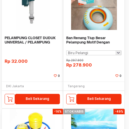
PELAMPUNG CLOSET DUDUK
Ban Renang Tiup Besar
UNIVERSAL / PELAMPUNG
Pelampung Motif Dengan
KLOSET TOILET DUDUK
Pegangan 92cm WMO DC0041
Rp
32.000
Rp
297.900
Rp
278.900
0
0
DKI Jakarta
Tangerang
Beli Sekarang
Beli Sekarang
-16%
STOK HABIS
-49%