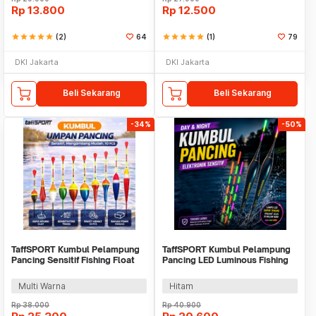
Rp
13.800
Rp
12.500
star
star
star
star
star
(2)
64
star
star
star
star
star
(1)
79
DKI Jakarta
DKI Jakarta
Beli Sekarang
Beli Sekarang
-34%
-50%
TaffSPORT Kumbul Pelampung
TaffSPORT Kumbul Pelampung
Pancing Sensitif Fishing Float
Pancing LED Luminous Fishing
10 PCS - P016
Float 1 PCS - DS-10
Multi Warna
Hitam
Rp
38.000
Rp
40.900