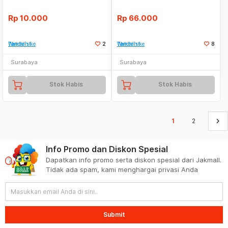
Rp
10.000
Rp
66.000
Tambah ke Watchlist
2
Tambah ke Watchlist
8
Surabaya
Surabaya
Stok Habis
Stok Habis
keyboard_arrow_right
1
2
Info Promo dan Diskon Spesial
Dapatkan info promo serta diskon spesial dari Jakmall.
Tidak ada spam, kami menghargai privasi Anda
Submit