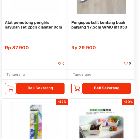
Alat pemotong pengiris
Pengupas kulit kentang buah
sayuran set 2pcs diamter 9cm
panjang 17.5cm WMO IK1953
WMO IK1956 UPY
UPY
Rp
87.900
Rp
29.900
0
0
Tangerang
Tangerang
Beli Sekarang
Beli Sekarang
-47%
-40%