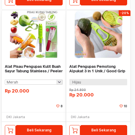
-20%
Alat Pisau Pengupas Kulit Buah
Alat Pengupas Pemotong
Sayur Tabung Stainless / Peeler
Alpukat 3 in 1 Unik / Good Grip
Tabung
Avocado - X115
Hijau
Rp
20.000
Rp
24.800
Rp
20.000
8
10
DKI Jakarta
DKI Jakarta
Beli Sekarang
Beli Sekarang