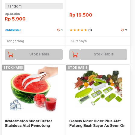
random
Rp
10.900
Rp
16.500
Rp
5.900
Tambah ke Watchlist
1
star
star
star
star
star
(1)
2
Tangerang
Surabaya
Stok Habis
Stok Habis
STOK HABIS
STOK HABIS
Watermelon Slicer Cutter
Genius Nicer Dicer Plus Alat
Stainless Alat Pemotong
Potong Buah Sayur As Seen On
Semangka Melon Buah
TV