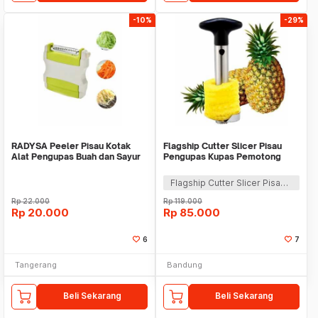
-10%
-29%
RADYSA Peeler Pisau Kotak
Flagship Cutter Slicer Pisau
Alat Pengupas Buah dan Sayur
Pengupas Kupas Pemotong
Buah Nenas Nanas
Flagship Cutter Slicer Pisau Pengupas Kupas Pemotong Buah Nenas Nanas
Rp
22.000
Rp
119.000
Rp
20.000
Rp
85.000
6
7
Tangerang
Bandung
Beli Sekarang
Beli Sekarang