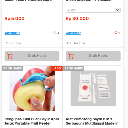
Grosir
Bawang Sayur -X156
Rp
5.000
Rp
30.000
Tambah ke Watchlist
4
Tambah ke Watchlist
5
Surabaya
DKI Jakarta
Stok Habis
Stok Habis
STOK HABIS
-46%
STOK HABIS
Pengupas Kulit Buah Sayur Apel
Alat Pemotong Sayur 6 in 1
Jeruk Portable Fruit Peeler
Serbaguna Multifungsi Made in
WMO YUFY105
China