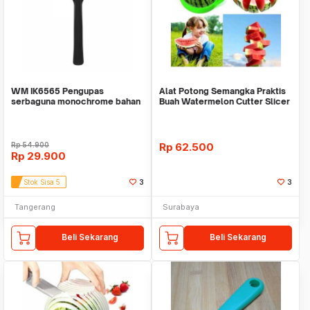
WM IK6565 Pengupas
Alat Potong Semangka Praktis
serbaguna monochrome bahan
Buah Watermelon Cutter Slicer
keramik panjang 14.5 cm
Rp
54.900
Rp
62.500
Rp
29.900
Stok Sisa 5
3
3
Tangerang
Surabaya
Beli Sekarang
Beli Sekarang