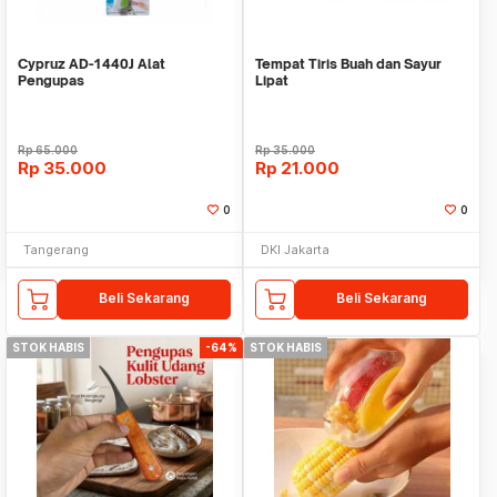
Cypruz AD-1440J Alat
Tempat Tiris Buah dan Sayur
Pengupas
Lipat
Rp
65.000
Rp
35.000
Rp
35.000
Rp
21.000
0
0
Tangerang
DKI Jakarta
Beli Sekarang
Beli Sekarang
STOK HABIS
-64%
STOK HABIS