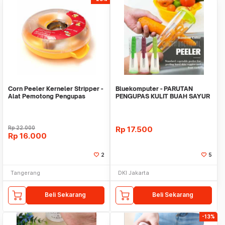
Corn Peeler Kerneler Stripper -
Bluekomputer - PARUTAN
Alat Pemotong Pengupas
PENGUPAS KULIT BUAH SAYUR
Penyerut Jagung
+ TEMPAT SAMPAH TABUN
Rp
22.000
Rp
17.500
Rp
16.000
2
5
Tangerang
DKI Jakarta
Beli Sekarang
Beli Sekarang
-13%