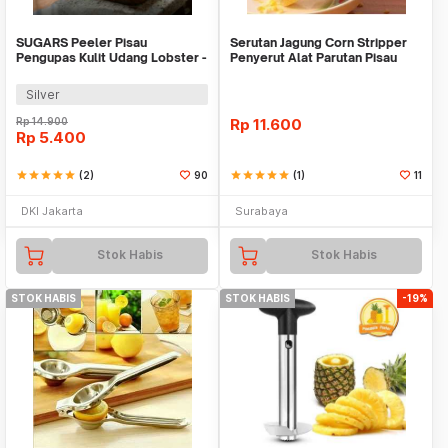
SUGARS Peeler Pisau
Serutan Jagung Corn Stripper
Pengupas Kulit Udang Lobster -
Penyerut Alat Parutan Pisau
WYV737
Pengupas Peel
Silver
Rp
14.900
Rp
11.600
Rp
5.400
star
star
star
star
star
(2)
90
star
star
star
star
star
(1)
11
DKI Jakarta
Surabaya
Stok Habis
Stok Habis
STOK HABIS
STOK HABIS
-19%