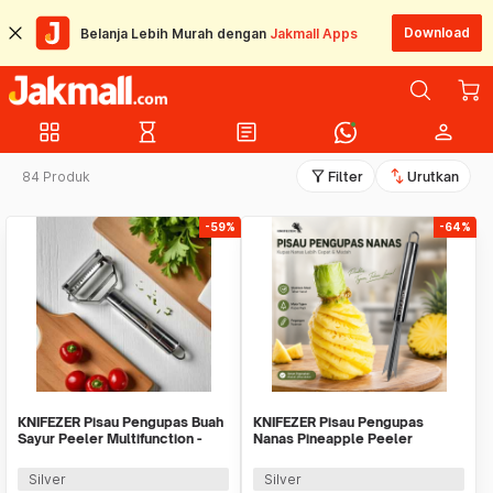
Download
Belanja Lebih Murah dengan
Jakmall Apps
grid_view
hourglass_empty
article
person
filter_alt
swap_vert
84 Produk
Filter
Urutkan
-59%
-64%
KNIFEZER Pisau Pengupas Buah
KNIFEZER Pisau Pengupas
Sayur Peeler Multifunction -
Nanas Pineapple Peeler
YYC770
Stainless Steel - WYV736
Silver
Silver