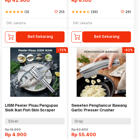
Rp
42.900
Rp
6.100
star
star
star
star
star
(3)
213
star
star
star
star
star_half
(30)
261
DKI Jakarta
DKI Jakarta
Beli Sekarang
Beli Sekarang
-72%
-42%
LISM Peeler Pisau Pengupas
Sweeten Penghancur Bawang
Sisik Ikan Fish Skin Scraper
Garlic Presser Crusher
Stainless - FKW30
Squeezer - SU67
Silver
Gray
Rp
16.900
Rp
93.900
Rp
4.900
Rp
55.400