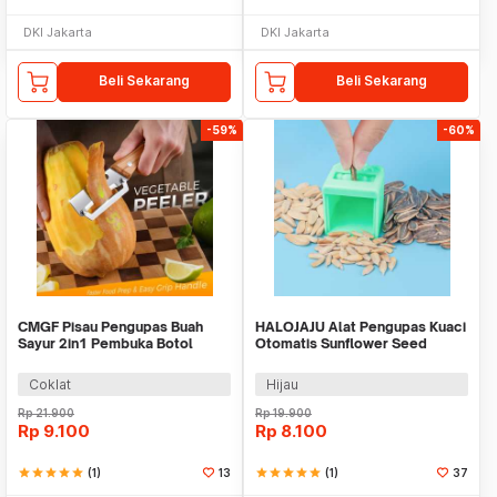
DKI Jakarta
DKI Jakarta
Beli Sekarang
Beli Sekarang
-59%
-60%
CMGF Pisau Pengupas Buah
HALOJAJU Alat Pengupas Kuaci
Sayur 2in1 Pembuka Botol
Otomatis Sunflower Seed
Multifunctional - CM-21
Peeling Machine - HA-03
Coklat
Hijau
Rp
21.900
Rp
19.900
Rp
9.100
Rp
8.100
star
star
star
star
star
(1)
13
star
star
star
star
star
(1)
37