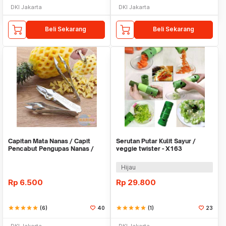
DKI Jakarta
DKI Jakarta
Beli Sekarang
Beli Sekarang
Capitan Mata Nanas / Capit
Serutan Putar Kulit Sayur /
Pencabut Pengupas Nanas /
veggie twister - X163
Pineapple Peeler
Hijau
Rp
6.500
Rp
29.800
star
star
star
star
star
(6)
40
star
star
star
star
star
(1)
23
DKI Jakarta
DKI Jakarta