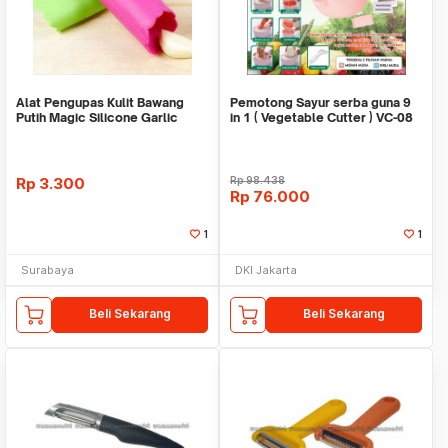
Alat Pengupas Kulit Bawang
Pemotong Sayur serba guna 9
Putih Magic Silicone Garlic
in 1 ( Vegetable Cutter ) VC-08
Peeler Warna
YUNDAI
Rp
3.300
Rp
98.438
Rp
76.000
1
1
Surabaya
DKI Jakarta
Beli Sekarang
Beli Sekarang