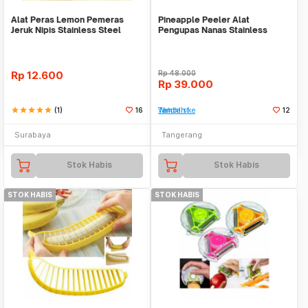
Alat Peras Lemon Pemeras
Pineapple Peeler Alat
Jeruk Nipis Stainless Steel
Pengupas Nanas Stainless
Steel Cutter Pemotong
Rp
12.600
Rp
48.000
Rp
39.000
star
star
star
star
star
(1)
16
Tambah ke Watchlist
12
Surabaya
Tangerang
Stok Habis
Stok Habis
STOK HABIS
STOK HABIS