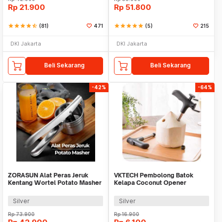
Rp
21.900
Rp
51.800
star
star
star
star
star_half
(81)
471
star
star
star
star
star
(5)
215
DKI Jakarta
DKI Jakarta
Beli Sekarang
Beli Sekarang
-42%
-64%
ZORASUN Alat Peras Jeruk
VKTECH Pembolong Batok
Kentang Wortel Potato Masher
Kelapa Coconut Opener
Stainless Steel - ZPM103
Stainless Steel 1 PCS - 399
Silver
Silver
Rp
73.900
Rp
16.900