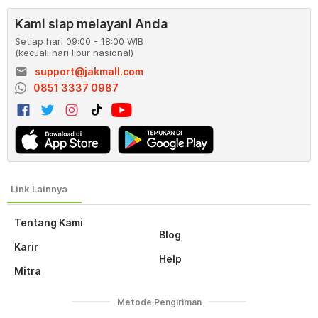
Kami siap melayani Anda
Setiap hari 09:00 - 18:00 WIB
(kecuali hari libur nasional)
email
support@jakmall.com
0851 3337 0987
Tentang Kami
Blog
Karir
Help
Mitra
Metode Pengiriman