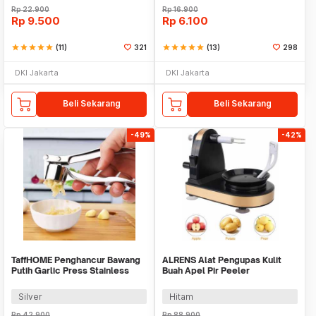
Rp
22.900
Rp
16.900
Rp
9.500
Rp
6.100
star
star
star
star
star
(11)
321
star
star
star
star
star
(13)
298
DKI Jakarta
DKI Jakarta
Beli Sekarang
Beli Sekarang
-49%
-42%
TaffHOME Penghancur Bawang
ALRENS Alat Pengupas Kulit
Putih Garlic Press Stainless
Buah Apel Pir Peeler
Steel - A42
Multifungsi - GL33
Silver
Hitam
Rp
42.900
Rp
88.900