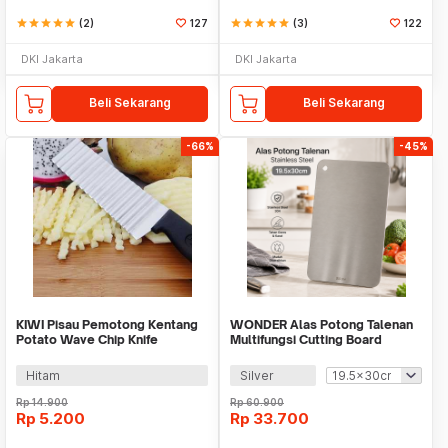
star
star
star
star
star
(2)
127
star
star
star
star
star
(3)
122
DKI Jakarta
DKI Jakarta
Beli Sekarang
Beli Sekarang
-66%
-45%
KIWI Pisau Pemotong Kentang
WONDER Alas Potong Talenan
Potato Wave Chip Knife
Multifungsi Cutting Board
Stainless Steel - H31
Stainless Steel - W02
Hitam
Silver
Rp
14.900
Rp
60.900
Rp
5.200
Rp
33.700