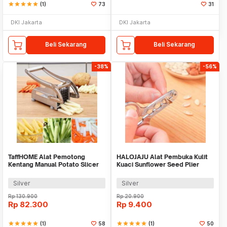
star
star
star
star
star
(1)
73
31
DKI Jakarta
DKI Jakarta
Beli Sekarang
Beli Sekarang
-38%
-56%
TaffHOME Alat Pemotong
HALOJAJU Alat Pembuka Kulit
Kentang Manual Potato Slicer
Kuaci Sunflower Seed Plier
Easy to Clean - MD-808
Cracker 3 Hole - FH829
Silver
Silver
Rp
130.900
Rp
20.900
Rp
82.300
Rp
9.400
star
star
star
star
star
(1)
58
star
star
star
star
star
(1)
50