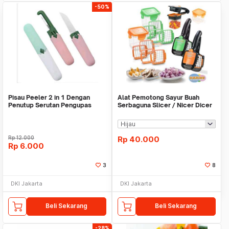
-50%
Pisau Peeler 2 in 1 Dengan
Alat Pemotong Sayur Buah
Penutup Serutan Pengupas
Serbaguna Slicer / Nicer Dicer
Buah Sayur Travel
Quick 5 In 1
Rp
12.000
Rp
40.000
Rp
6.000
3
8
DKI Jakarta
DKI Jakarta
Beli Sekarang
Beli Sekarang
-28%