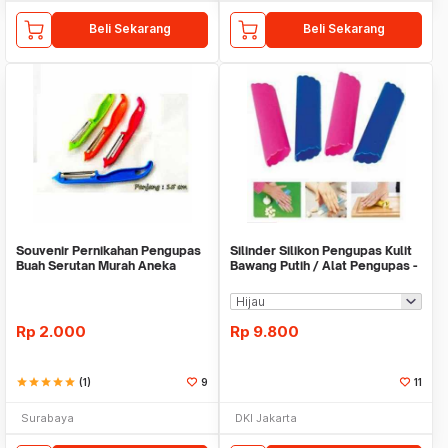
Beli Sekarang
Beli Sekarang
Souvenir Pernikahan Pengupas
Silinder Silikon Pengupas Kulit
Buah Serutan Murah Aneka
Bawang Putih / Alat Pengupas -
Warna Kupas Unik
X154
Rp
2.000
Rp
9.800
star
star
star
star
star
(1)
9
11
Surabaya
DKI Jakarta