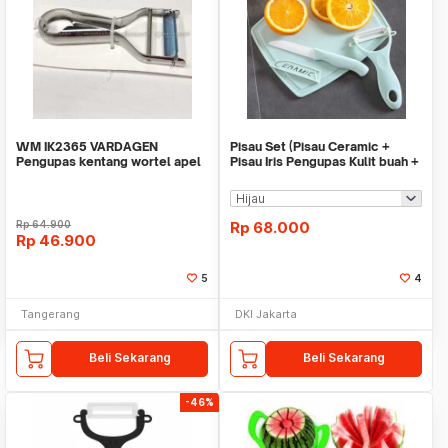
WM IK2365 VARDAGEN
Pisau Set (Pisau Ceramic +
Pengupas kentang wortel apel
Pisau Iris Pengupas Kulit buah +
stainless steel
Talenan)
Rp
64.900
Rp
68.000
Rp
46.900
5
4
Tangerang
DKI Jakarta
Beli Sekarang
Beli Sekarang
-46%