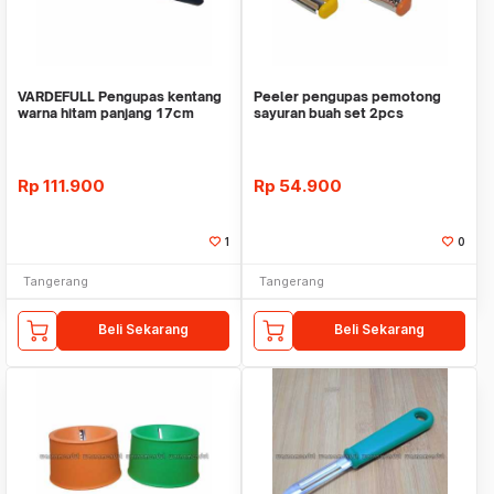
VARDEFULL Pengupas kentang
Peeler pengupas pemotong
warna hitam panjang 17cm
sayuran buah set 2pcs
stainless steel WMO IK9
Rp
111.900
Rp
54.900
1
0
Tangerang
Tangerang
Beli Sekarang
Beli Sekarang