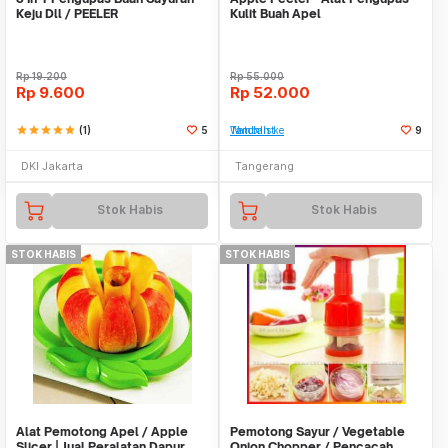
Keju Dll / PEELER
Kulit Buah Apel
Rp
19.200
Rp
55.000
Rp
9.600
Rp
52.000
star
star
star
star
star
(1)
5
Tambah ke Watchlist
9
DKI Jakarta
Tangerang
Stok Habis
Stok Habis
STOK HABIS
STOK HABIS
Alat Pemotong Apel / Apple
Pemotong Sayur / Vegetable
Slicer | Jual Peralatan Dapur
Onion Chopper / Pencacah