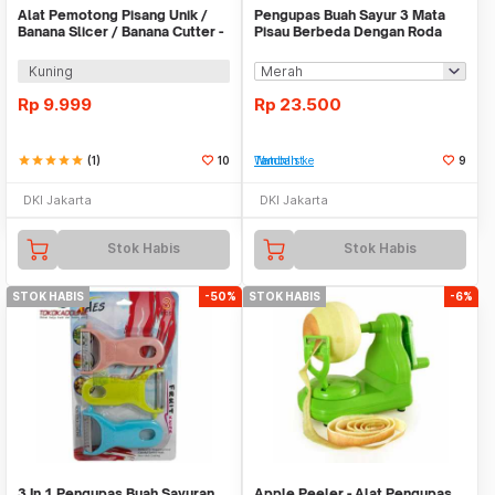
Alat Pemotong Pisang Unik /
Pengupas Buah Sayur 3 Mata
Banana Slicer / Banana Cutter -
Pisau Berbeda Dengan Roda
X114
(Rotary) - X322
Kuning
Rp
9.999
Rp
23.500
star
star
star
star
star
(1)
10
Tambah ke Watchlist
9
DKI Jakarta
DKI Jakarta
Stok Habis
Stok Habis
STOK HABIS
-50%
STOK HABIS
-6%
3 In 1 Pengupas Buah Sayuran
Apple Peeler - Alat Pengupas