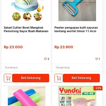
Salad Cutter Bowl Mangkok
Peeler pengupas kulit sayuran
Pemotong Sayur Buah Makanan
kentang wortel timun 11.4cm
WMO IK1965
Rp
23.000
Rp
23.900
3
1
Surabaya
Tangerang
Beli Sekarang
Beli Sekarang
-23%