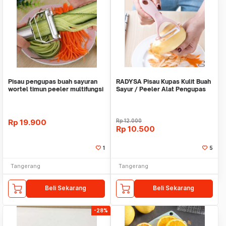
Pisau pengupas buah sayuran
RADYSA Pisau Kupas Kulit Buah
wortel timun peeler multifungsi
Sayur / Peeler Alat Pengupas
16.5cm WMO
No
Rp
19.900
Rp
12.000
Rp
10.500
1
5
Tangerang
Tangerang
Beli Sekarang
Beli Sekarang
-28%