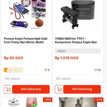
Pompa Angin Pompa Injak Kaki
70MAI MiDrive TP01 -
Foot Pump Ban Motor Mobil
Kompresor Pompa Angin Ban
Sepeda Darurat
Mobil
Hitam
Rp
50.000
Rp
1.019.000
Stok Sisa 4
11
10
DKI Jakarta
DKI Jakarta
Beli Sekarang
Beli Sekarang
-20%
-27%