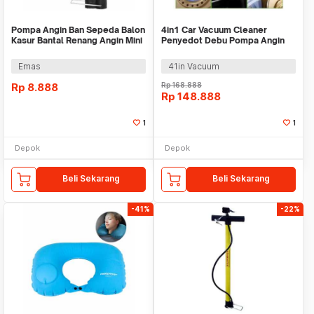
Pompa Angin Ban Sepeda Balon
4in1 Car Vacuum Cleaner
Kasur Bantal Renang Angin Mini
Penyedot Debu Pompa Angin
Portable
Tekanan Ban Mobil
Emas
41in Vacuum
Rp
8.888
Rp
168.888
Rp
148.888
1
1
Depok
Depok
Beli Sekarang
Beli Sekarang
-41%
-22%