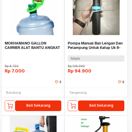
MOKHAMANO GALLON
Pompa Manual Ban Lengan Dan
CARRIER ALAT BANTU ANGKAT
Pelampung Untuk Katup Uk 8-
GALON AIR MINUM JNDP0127
17mm WMO DC6995
hitam
Rp
8.750
Rp
129.000
Rp
7.000
Rp
94.900
3
0
Bandung
Tangerang
Beli Sekarang
Beli Sekarang