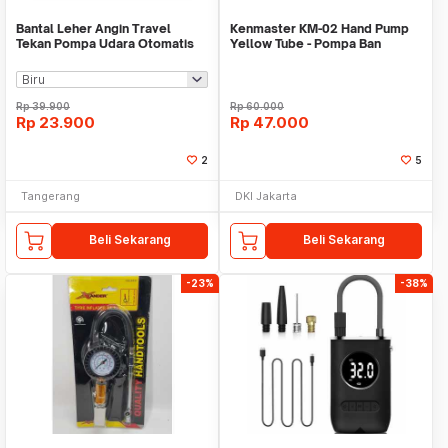
Bantal Leher Angin Travel
Kenmaster KM-02 Hand Pump
Tekan Pompa Udara Otomatis
Yellow Tube - Pompa Ban
WMO YURH34
Tabung Manual
Rp
39.900
Rp
60.000
Rp
23.900
Rp
47.000
2
5
Tangerang
DKI Jakarta
Beli Sekarang
Beli Sekarang
-23%
-38%