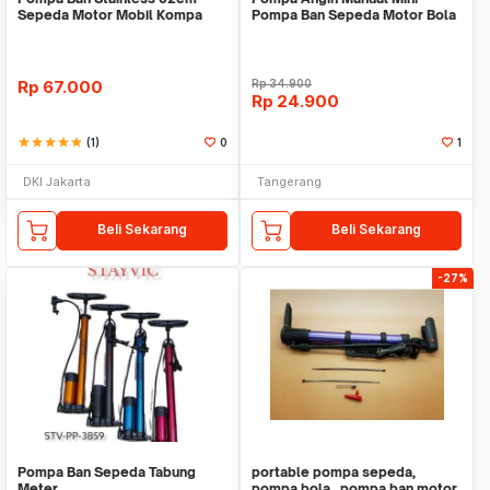
Sepeda Motor Mobil Kompa
Pompa Ban Sepeda Motor Bola
Angin Tabung Meter
120 Psi WM YUTF-12
Rp
67.000
Rp
34.900
Rp
24.900
star
star
star
star
star
(1)
0
1
DKI Jakarta
Tangerang
Beli Sekarang
Beli Sekarang
-27%
Pompa Ban Sepeda Tabung
portable pompa sepeda,
Meter
pompa bola , pompa ban motor