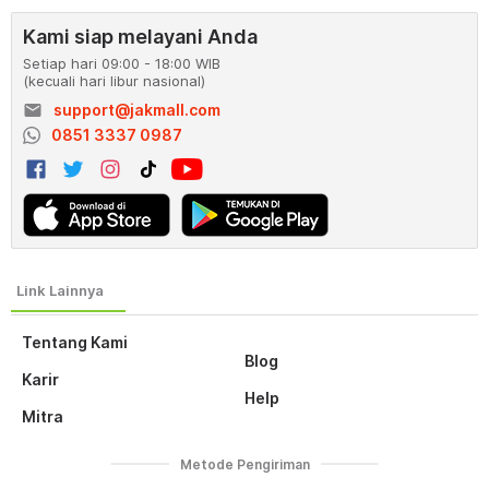
Kami siap melayani Anda
Setiap hari 09:00 - 18:00 WIB
(kecuali hari libur nasional)
email
support@jakmall.com
0851 3337 0987
Tentang Kami
Blog
Karir
Help
Mitra
Metode Pengiriman