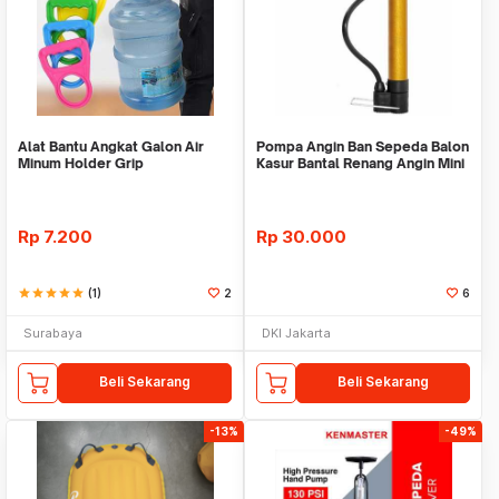
Alat Bantu Angkat Galon Air
Pompa Angin Ban Sepeda Balon
Minum Holder Grip
Kasur Bantal Renang Angin Mini
Portable
Rp
7.200
Rp
30.000
star
star
star
star
star
(1)
2
6
Surabaya
DKI Jakarta
Beli Sekarang
Beli Sekarang
-13%
-49%