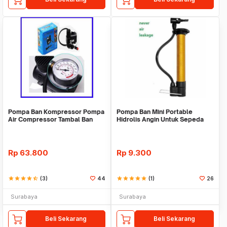
Pompa Ban Kompressor Pompa
Pompa Ban Mini Portable
Air Compressor Tambal Ban
Hidrolis Angin Untuk Sepeda
Kempes Bocor 300
dan Motor Darurat
Rp
63.800
Rp
9.300
star
star
star
star
star_half
(3)
44
star
star
star
star
star
(1)
26
Surabaya
Surabaya
Beli Sekarang
Beli Sekarang