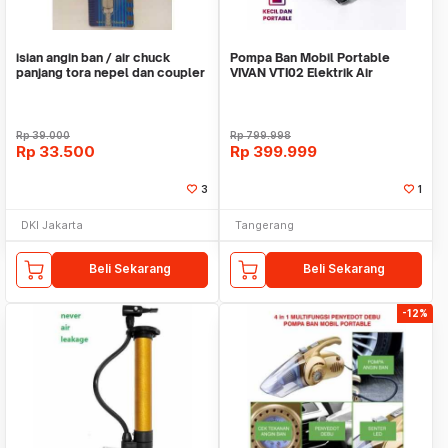
isian angin ban / air chuck
Pompa Ban Mobil Portable
panjang tora nepel dan coupler
VIVAN VTI02 Elektrik Air
Compressor Mini
Rp
39.000
Rp
799.998
Rp
33.500
Rp
399.999
3
1
DKI Jakarta
Tangerang
Beli Sekarang
Beli Sekarang
-12%