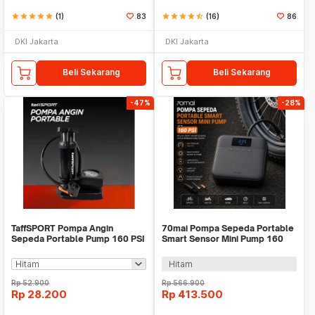
star
star
star
star
star
(1)
83
star
star
star
star
star_half
(16)
86
DKI Jakarta
DKI Jakarta
Beli Sekarang
Beli Sekarang
-47%
-28%
TaffSPORT Pompa Angin
70mai Pompa Sepeda Portable
Sepeda Portable Pump 160 PSI
Smart Sensor Mini Pump 160
with Gauge - PM55
PSI - Midrive TP03
Hitam
Rp
52.900
Rp
566.900
Rp
28.200
Rp
413.500