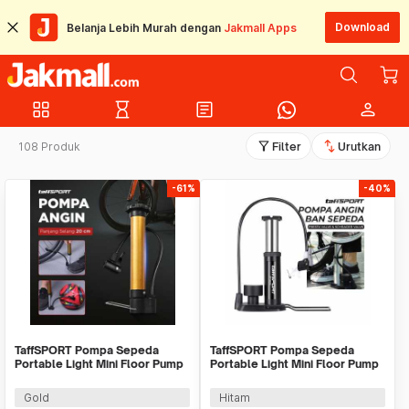
Download
Belanja Lebih Murah dengan
Jakmall Apps
grid_view
hourglass_empty
article
person
filter_alt
swap_vert
108 Produk
Filter
Urutkan
-61%
-40%
TaffSPORT Pompa Sepeda
TaffSPORT Pompa Sepeda
Portable Light Mini Floor Pump
Portable Light Mini Floor Pump
Aluminium - PM02
160 PSI - PM50
Gold
Hitam