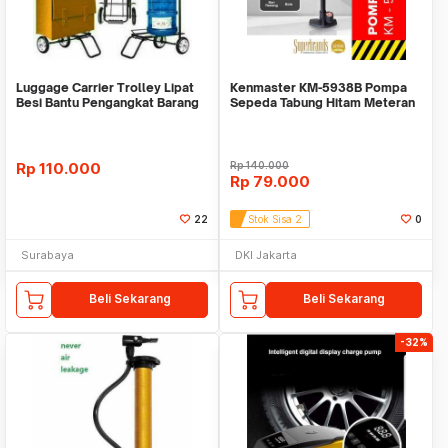
Luggage Carrier Trolley Lipat
Kenmaster KM-5938B Pompa
Besi Bantu Pengangkat Barang
Sepeda Tabung Hitam Meteran
Dorong Roda
Ban Kendaraan
Rp
110.000
Rp
140.000
Rp
79.000
22
Stok Sisa 2
0
Surabaya
DKI Jakarta
Beli Sekarang
Beli Sekarang
-32%