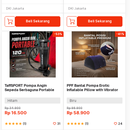
DKI Jakarta
DKI Jakarta
Beli Sekarang
Beli Sekarang
-53%
-41%
TaffSPORT Pompa Angin
PPF Bantal Pompa Erotic
Sepeda Serbaguna Portable
Inflatable Pillow with Vibrator
Pump 120 PSI - PM40
Holder - P-PF3101
Hitam
Biru
Rp
34.900
Rp
98.900
Rp
16.500
Rp
58.900
star
star
star
star
star
(1)
31
star
star
star
star
star
(1)
24