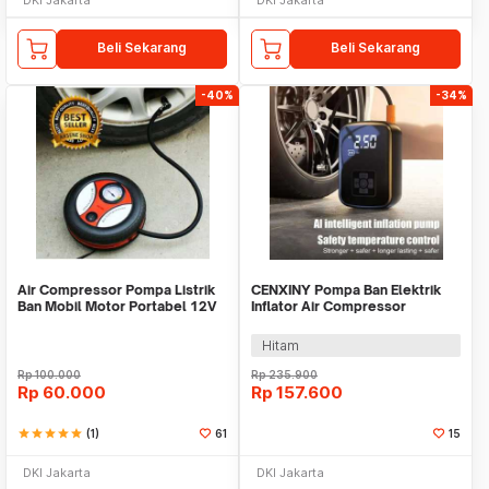
Beli Sekarang
Beli Sekarang
-40%
-34%
Air Compressor Pompa Listrik
CENXINY Pompa Ban Elektrik
Ban Mobil Motor Portabel 12V
Inflator Air Compressor
Portable Top
Portable 2000mAh - WY-006
Hitam
Rp
100.000
Rp
235.900
Rp
60.000
Rp
157.600
star
star
star
star
star
(1)
61
15
DKI Jakarta
DKI Jakarta