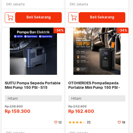
DKI Jakarta
DKI Jakarta
Beli Sekarang
Beli Sekarang
-34%
-34%
SUITU Pompa Sepeda Portable
OTOHEROES PompaSepeda
Mini Pump 150 PSI - S15
Portable Mini Pump 150 PSI -
WY-006
Hitam
Hitam
Rp
238.900
Rp
242.900
Rp
159.300
Rp
162.400
12
star
star
star
star
star_border
(1)
18
DKI Jakarta
DKI Jakarta