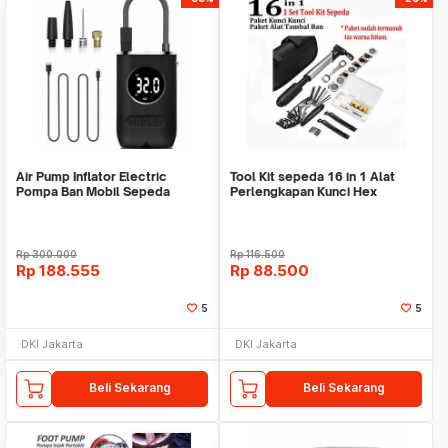
Air Pump Inflator Electric
Tool Kit sepeda 16 in 1 Alat
Pompa Ban Mobil Sepeda
Perlengkapan Kunci Hex
Elektrik CZK3668
Tambal Pompa bike
Rp
300.000
Rp
116.500
Rp
188.555
Rp
88.500
5
5
DKI Jakarta
DKI Jakarta
Beli Sekarang
Beli Sekarang