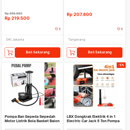
Rp
389.990
Rp
207.800
Rp
219.500
1
1
DKI Jakarta
Tangerang
Beli Sekarang
Beli Sekarang
-5%
Pompa Ban Sepeda Sepedah
LBX Dongkrak Elektrik 4 in 1
Motor Listrik Bola Basket Balon
Electric Car Jack 5 Ton Pompa
Kolam Karet A
Kunci ban