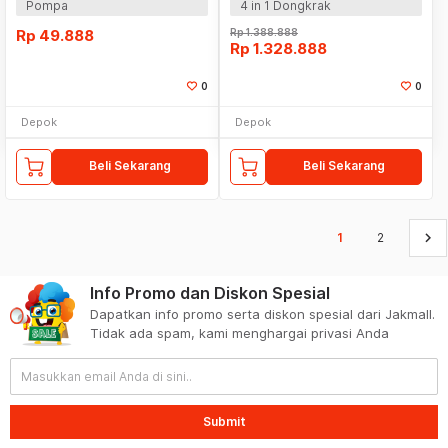
Pompa
4 in 1 Dongkrak
Rp
49.888
Rp
1.388.888
Rp
1.328.888
0
0
Depok
Depok
Beli Sekarang
Beli Sekarang
keyboard_arrow_right
1
2
Info Promo dan Diskon Spesial
Dapatkan info promo serta diskon spesial dari Jakmall.
Tidak ada spam, kami menghargai privasi Anda
Submit