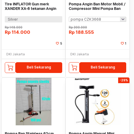
Tire INFLATOR Gun merk
Pompa Angin Ban Motor Mobil /
XANDER XA-8 tekanan Angin
Compressor Mini Pompa Ban
Ban
Elektrik
Silver
Rp
148.000
Rp
300.000
Rp
114.000
Rp
188.555
5
1
DKI Jakarta
DKI Jakarta
Beli Sekarang
Beli Sekarang
-29%
Pompa Ban Stainless 62cm
Pompa Angin Manual Mini