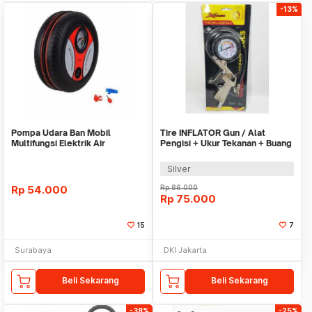
-13%
Pompa Udara Ban Mobil
Tire INFLATOR Gun / Alat
Multifungsi Elektrik Air
Pengisi + Ukur Tekanan + Buang
Compressor Angin Termur
Angin Ban XA-4
Silver
Rp
54.000
Rp
86.000
Rp
75.000
15
7
Surabaya
DKI Jakarta
Beli Sekarang
Beli Sekarang
-38%
-25%