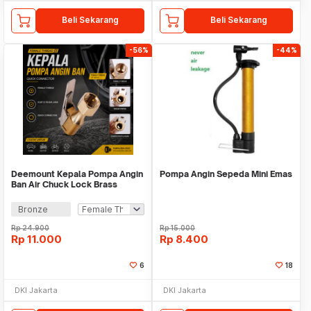
Beli Sekarang
Beli Sekarang
-56%
-44%
Deemount Kepala Pompa Angin
Pompa Angin Sepeda Mini Emas
Ban Air Chuck Lock Brass
Adapter - DK03
Bronze
Rp
24.900
Rp
15.000
Rp
11.000
Rp
8.400
6
18
DKI Jakarta
DKI Jakarta