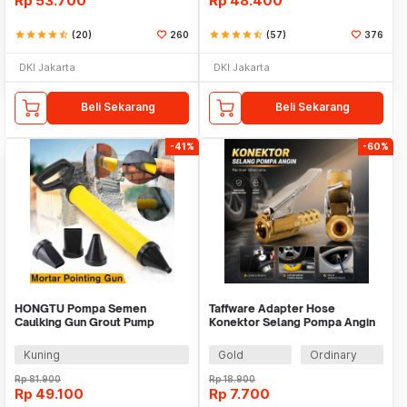
Rp
53.700
Rp
48.400
star
star
star
star
star_half
(20)
260
star
star
star
star
star_half
(57)
376
DKI Jakarta
DKI Jakarta
Beli Sekarang
Beli Sekarang
-41%
-60%
HONGTU Pompa Semen
Taffware Adapter Hose
Caulking Gun Grout Pump
Konektor Selang Pompa Angin
Mortar Sprayer 4 Head - HT-
Ban - DK02
YU6
Kuning
Gold
Ordinary
Rp
81.900
Rp
18.900
Rp
49.100
Rp
7.700