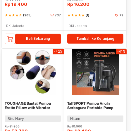
Rp
19.400
Rp
16.200
star
star
star
star
star_half
(203)
737
star
star
star
star
star
(1)
79
DKI Jakarta
DKI Jakarta
Beli Sekarang
Tambah ke Keranjang
-42%
-41%
TOUGHAGE Bantal Pompa
TaffSPORT Pompa Angin
Erotic Pillow with Vibrator
Serbaguna Portable Pump
Holder - PF3102
Universal - PM60
Biru Navy
Hitam
Rp
91.900
Rp
81.900