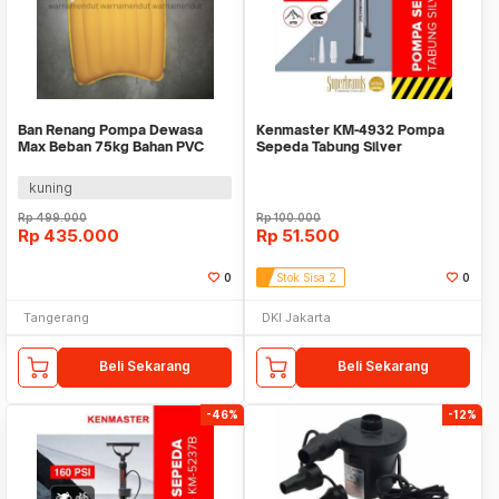
Ban Renang Pompa Dewasa
Kenmaster KM-4932 Pompa
Max Beban 75kg Bahan PVC
Sepeda Tabung Silver
WMO DC1383
kuning
Rp
499.000
Rp
100.000
Rp
435.000
Rp
51.500
0
Stok Sisa 2
0
Tangerang
DKI Jakarta
Beli Sekarang
Beli Sekarang
-46%
-12%