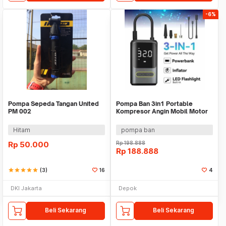
-6%
Pompa Sepeda Tangan United
Pompa Ban 3in1 Portable
PM 002
Kompresor Angin Mobil Motor
Sepeda Elektrik
Hitam
pompa ban
Rp
50.000
Rp
198.888
Rp
188.888
star
star
star
star
star
(3)
16
4
DKI Jakarta
Depok
Beli Sekarang
Beli Sekarang