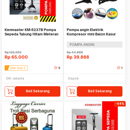
Kenmaster KM-5237B Pompa
Pompa angin Elektrik
Sepeda Tabung Hitam Meteran
Kompresor mini Balon Kasur
Pijakan Kaki
Kolam YogaBall Angin
POMPA ANGIN
Rp
120.000
Rp
44.888
Rp
65.000
Rp
39.888
Stok Sisa 2
0
1
DKI Jakarta
Depok
Beli Sekarang
Beli Sekarang
-44%