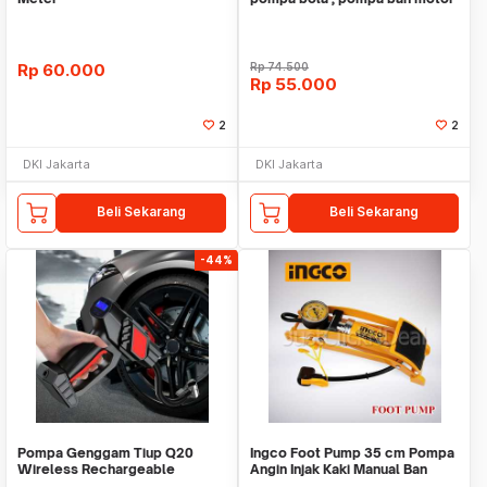
mini
Rp
60.000
Rp
74.500
Rp
55.000
2
2
DKI Jakarta
DKI Jakarta
Beli Sekarang
Beli Sekarang
-44%
Pompa Genggam Tiup Q20
Ingco Foot Pump 35 cm Pompa
Wireless Rechargeable
Angin Injak Kaki Manual Ban
Pengukur Tekanan Ban
Sepeda Motor