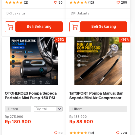
star
star
star
star
star
(2)
80
star
star
star
star
star_half
(12)
289
DKI Jakarta
DKI Jakarta
Beli Sekarang
Beli Sekarang
-35%
-36%
OTOHEROES Pompa Sepeda
TaffSPORT Pompa Manual Ban
Portable Mini Pump 150 PSI -
Sepeda Mini Air Compressor
ST-5523
210 PSI - PP03
Hitam
Hitam
Rp
275.900
Rp
138.900
Rp
180.600
Rp
88.900
60
star
star
star
star
star_half
(19)
224