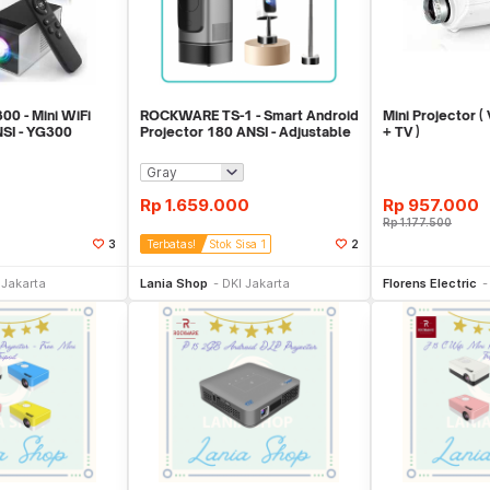
0 - Mini WiFi
ROCKWARE TS-1 - Smart Android
Mini Projector 
NSI - YG300
Projector 180 ANSI - Adjustable
+ TV )
ion
Height
Rp
1.659.000
Rp
957.000
Rp
1.177.500
3
Terbatas!
Stok Sisa 1
2
li Sekarang
Beli Sekarang
Be
 Jakarta
Lania Shop
DKI Jakarta
Florens Electric