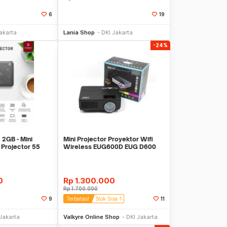
6
19
li Sekarang
Beli Sekarang
akarta
Lania Shop
DKI Jakarta
-24%
2GB - Mini
Mini Projector Proyektor Wifi
 Projector 55
Wireless EUG600D EUG D600
 HD
1500 Lumens
0
Rp
1.300.000
Rp
1.700.000
9
Terbatas!
Stok Sisa 1
11
li Sekarang
Beli Sekarang
Jakarta
Valkyre Online Shop
DKI Jakarta