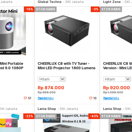
 Jakarta
Global Techno
DKI Jakarta
Light Zone
DKI 
-16%
STOK HABIS
-3%
STOK HABIS
Mini Portable
CHEERLUX C8 with TV Tuner -
CHEERLUX C8 Wi
oid 9.0 1080P
Mini LED Projector 1800 Lumens
Version - Mini L
S
1080p
1800 Lumens
Rp
874.000
Rp
920.000
Rp
899.000
Rp
1.099.000
51
Tambah ke Watchlist
10
Tambah ke Watchlist
Stok Habis
Stok Habis
DKI Jakarta
Lania Shop
DKI Jakarta
Lania Shop
DKI 
-22%
STOK HABIS
-43%
STOK HABIS