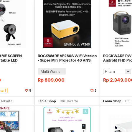
SAME SCREEN
ROCKWARE VF260S WiFi Version
ROCKWARE RW-
rtable LED
- Super Mini Projector 40 ANSI
Android FHD Pro
Lumens
Lumens
Multi Warna
0
Rp
809.000
Rp
2.349.00
isa 1
5
5
li Sekarang
Beli Sekarang
Be
 Jakarta
Lania Shop
DKI Jakarta
Lania Shop
DKI 