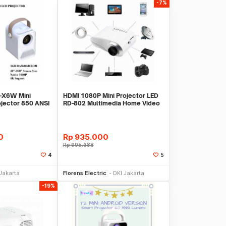
-7%
X6W Mini
HDMI 1080P Mini Projector LED
jector 850 ANSI
RD-802 Multimedia Home Video
USB VGA TV
0
Rp
935.000
Rp
995.688
4
5
li Sekarang
Beli Sekarang
Jakarta
Florens Electric
DKI Jakarta
-19%