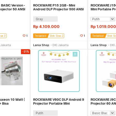
BASIC Version -
ROCKWARE P15 2GB - Mini
ROCKWARE J15C 
rojector 50 ANSI
Android DLP Projector 500 ANSI
Mini Portable P
Lumens 4K HD
Lumens
Gray
Rp
4.109.000
Rp
1.019.000
isa 3
1
Terbatas!
Stok Sisa 2
1
Terbatas!
Stok Si
li Sekarang
Beli Sekarang
Be
 Jakarta
Lania Shop
DKI Jakarta
Lania Shop
DKI 
-21%
Luxeon 10 Watt (
ROCKWARE V60C DLP Android 9
ROCKWARE J9C -
+ Bisa
Projector Portable Mini
Projector 60 A
Proyektor 450 ANSI
Putih