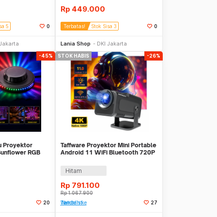
Rp
449.000
sa 5
0
Terbatas!
Stok Sisa 3
0
li Sekarang
Beli Sekarang
Jakarta
Lania Shop
DKI Jakarta
-45%
STOK HABIS
-26%
 Proyektor
Taffware Proyektor Mini Portable
Sunflower RGB
Android 11 WiFi Bluetooth 720P
0
- HY320
Hitam
Rp
791.100
Rp
1.067.900
20
Tambah ke Watchlist
27
Stok Habis
Stok Habis