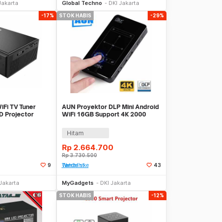
Jakarta
Global Techno
DKI Jakarta
-17%
STOK HABIS
-29%
Fi TV Tuner
AUN Proyektor DLP Mini Android
ED Projector
WiFi 16GB Support 4K 2000
Lumens - D7
Hitam
Rp
2.664.700
Rp
3.730.500
9
Tambah ke Watchlist
43
Stok Habis
Stok Habis
Jakarta
MyGadgets
DKI Jakarta
STOK HABIS
-12%