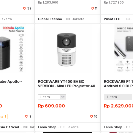
Rp
1.283.900
Rp
1.727.900
39
11
li Sekarang
Beli Sekarang
Be
 Jakarta
Global Techno
DKI Jakarta
Pusat LED
DKI J
ube Apollo -
ROCKWARE YT400 BASIC
ROCKWARE P11 
VERSION - Mini LED Projector 40
Android 9.0 DLP
ANSI Lumens
ANSI Lumens 4K
Hitam
0
Rp
609.000
Rp
2.629.00
isa 1
9
10
Toko Libur
Beli Sekarang
Be
sia Official
DKI Jakarta
Lania Shop
DKI Jakarta
Lania Shop
DKI 