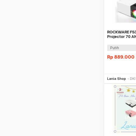
ROCKWARE FS30
Projector 70 A
Upgraded Vers
Putih
Rp
889.000
Be
Lania Shop
DKI