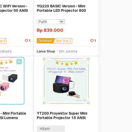
WiFi Version -
YG220 BASIC Version - Mini
rojector 50 ANSI
Portable LED Projector 800
Lumens
Rp
839.000
sa 4
1
Terbatas!
Stok Sisa 3
1
li Sekarang
Beli Sekarang
Jakarta
Lania Shop
DKI Jakarta
 Mini Portable
YT200 Proyektor Super Mini
NSI Lumens
Portable Projector 15 ANSI
1080P Support
Hitam