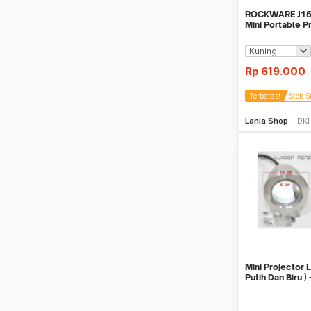
ROCKWARE J15 
Mini Portable P
Lumens
Rp
619.000
Terbatas!
Stok S
Be
Lania Shop
DKI
Mini Projector 
Putih Dan Biru ) 
Diaplikasikan