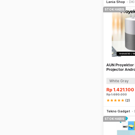
Lania Shop
DKI
STOK HABIS
AUN Proyektor 
Projector Andr
4000lm - ET40
White Gray
Rp
1.421.100
Rp
1.690.000
star
star
star
star
star
(2)
Tekno Gadget
STOK HABIS