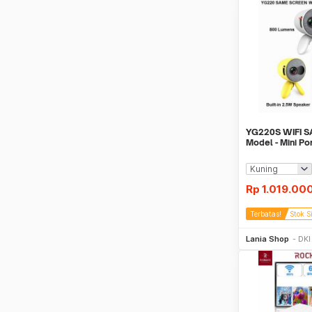
YG220S WIFI 
Model - Mini Po
Projector 800 
Rp
1.019.00
Terbatas!
Stok S
Be
Lania Shop
DKI