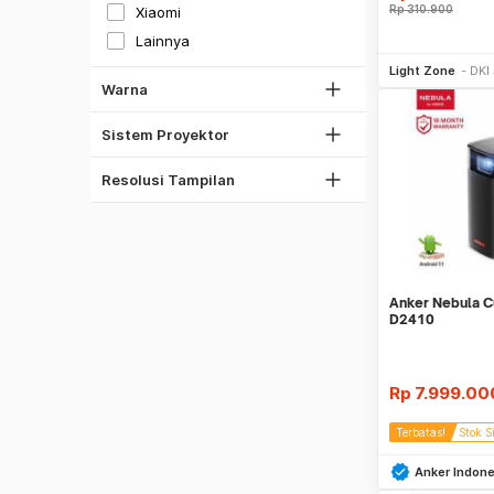
Rp
310.900
Xiaomi
Pink
Lainnya
Be
Multi Warna
Light Zone
DKI
Warna
800x480
Proyektor LCD
850x480
Proyektor DLP
Sistem Proyektor
854x480
1920 x 1080
Resolusi Tampilan
Anker Nebula C
D2410
Rp
7.999.00
Terbatas!
Stok S
Anker Indone