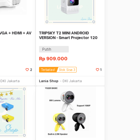
( VGA + HDMI + AV
TRIPSKY T2 MINI ANDROID
VERSION - Smart Projector 120
ANSI Lumens
Putih
Rp
909.000
2
Terbatas!
Stok Sisa 3
1
li Sekarang
Beli Sekarang
DKI Jakarta
Lania Shop
DKI Jakarta