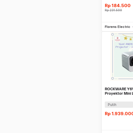
Rp
184.500
Rp
231.500
Be
Florens Electric
ROCKWARE Y6W
Proyektor Mini 
220 ANSI Lume
Putih
Rp
1.939.00
Be