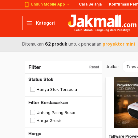
Unduh Mobile App
Cara Belanja
Konfirmasi Pe
Kategori
Ditemukan
62 produk
untuk pencarian
proyektor mini
Filter
Urutkan
Terpop
Reset
Status Stok
Hanya Stok Tersedia
Filter Berdasarkan
Untung Paling Besar
Harga Grosir
Harga
Taffware Proyek