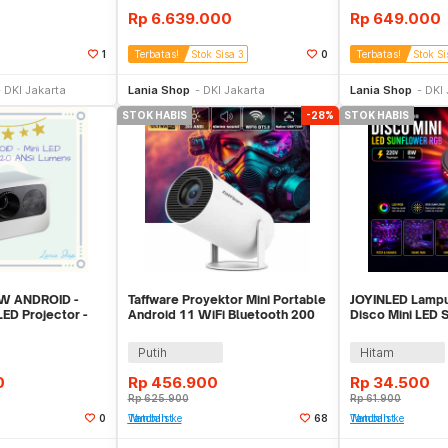
Rp
6.639.000
Rp
649.000
1
Terbatas!
Stok Sisa 3
0
Terbatas!
Stok Si
li Sekarang
Beli Sekarang
Be
DKI Jakarta
Lania Shop
DKI Jakarta
Lania Shop
DKI 
STOK HABIS
-28%
STOK HABIS
 ANDROID -
Taffware Proyektor Mini Portable
JOYINLED Lampu
LED Projector -
Android 11 WiFi Bluetooth 200
Disco Mini LED 
ns
ANSI - HY300
220V 8W - J-56
Putih
Hitam
0
Rp
456.900
Rp
34.500
Rp
625.900
Rp
61.900
0
Tambah ke Watchlist
68
Tambah ke Watchlist
li Sekarang
Stok Habis