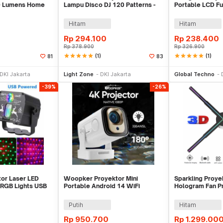
0 Lumens Home
Lampu Disco DJ 120 Patterns -
Portable LCD F
M-RGB-62
Built-in Speaker
Hitam
Hitam
Rp
294.100
Rp
238.400
Rp
378.900
Rp
326.900
star
star
star
star
star
(1)
star
star
star
star
star
(1)
81
83
li Sekarang
Beli Sekarang
Be
DKI Jakarta
Light Zone
DKI Jakarta
Global Techno
-39%
-26%
or Laser LED
Woopker Proyektor Mini
Sparkling Proye
 RGB Lights USB
Portable Android 14 WiFi
Hologram Fan P
1
Bluetooth 330 ANSI - HY260Pro
56cm - P56
Putih
Hitam
Rp
950.700
Rp
1.299.00