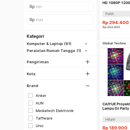
HD 1080P 120
Theater - M24
Putih
Rp
294.400
SiCepat REG
Rp
352.900
SiCepat BEST
Kategori
Be
DKI Jakarta
SiCepat Gokil
Global Techno
Komputer & Laptop
(61)
Tangerang
SiCepat Halu
Peralatan Rumah Tangga
(1)
Bekasi
JNE REG
Bogor
Pengiriman
Lihat Semua
Depok
Hitam
Kota
Lihat Semua
Putih
Brand
Gray
Anker
Silver
AUN
CAIYUE Proyekt
Merah
Lampu DJ Party
Mediatech Elektronik
8W - CH-M000
Biru
Taffware
Hitam
Unic
Kuning
Rp
189.900