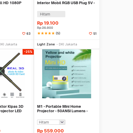
ull HD 1080P
Interior Mobil RGB USB Plug 5V -
 - YT200
M9
Hitam
Rp
19.100
Rp
36.900
star
star
star
star
star
(5)
63
51
li Sekarang
Beli Sekarang
DKI Jakarta
Light Zone
DKI Jakarta
-25%
ktor Kipas 3D
M1 - Portable Mini Home
rojector LED
Projector - 50ANSI Lumens -
Support Full HD
0
Rp
559.000