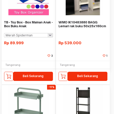
TB - Toy Box - Box Mainan Anak -
WMO IK10483880 BAGG
Box Buku Anak
Lemari rak buku 50x25x160cm
Rp
89.999
Rp
539.000
3
1
Tangerang
Tangerang
Beli Sekarang
Beli Sekarang
-11%