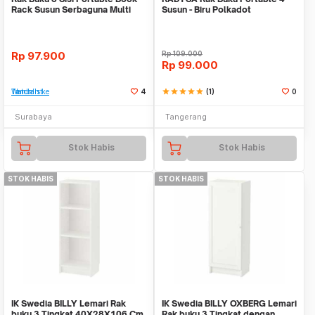
Rack Susun Serbaguna Multi
Susun - Biru Polkadot
Fungsi Tempat
Rp
97.900
Rp
109.000
Rp
99.000
Tambah ke Watchlist
4
star
star
star
star
star
(1)
0
Surabaya
Tangerang
Stok Habis
Stok Habis
STOK HABIS
STOK HABIS
IK Swedia BILLY Lemari Rak
IK Swedia BILLY OXBERG Lemari
buku 3 Tingkat 40X28X106 Cm
Rak buku 3 Tingkat dengan