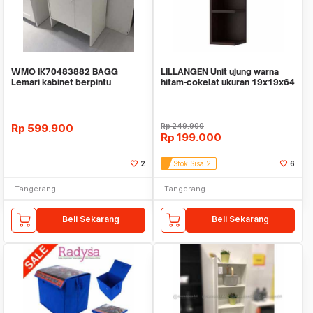
WMO IK70483882 BAGG
LILLANGEN Unit ujung warna
Lemari kabinet berpintu
hitam-cokelat ukuran 19x19x64
50x30x80 cm
cm
Rp
599.900
Rp
249.900
Rp
199.000
2
Stok Sisa 2
6
Tangerang
Tangerang
Beli Sekarang
Beli Sekarang