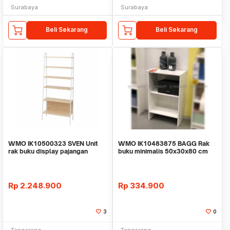
Surabaya
Surabaya
Beli Sekarang
Beli Sekarang
WMO IK10500323 SVEN Unit
WMO IK10483875 BAGG Rak
rak buku display pajangan
buku minimalis 50x30x80 cm
80x180 cm
Rp
2.248.900
Rp
334.900
3
0
Tangerang
Tangerang