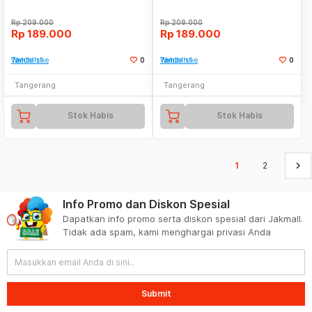
Rp
209.000
Rp
209.000
Rp
189.000
Rp
189.000
Tambah ke Watchlist
0
Tambah ke Watchlist
0
Tangerang
Tangerang
Stok Habis
Stok Habis
keyboard_arrow_right
1
2
Info Promo dan Diskon Spesial
Dapatkan info promo serta diskon spesial dari Jakmall.
Tidak ada spam, kami menghargai privasi Anda
Submit