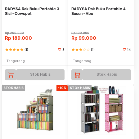
RADYSA Rak Buku Portable 3
RADYSA Rak Buku Portable 4
Sisi - Cowspot
Susun - Abu
Rp
209.000
Rp
109.000
Rp
189.000
Rp
99.000
star
star
star
star
star
(1)
3
star
star
star
star_border
star_border
(1)
14
Tangerang
Tangerang
Stok Habis
Stok Habis
STOK HABIS
-10%
STOK HABIS