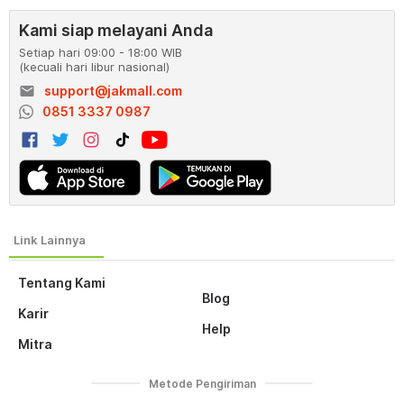
Kami siap melayani Anda
Setiap hari 09:00 - 18:00 WIB
(kecuali hari libur nasional)
email
support@jakmall.com
0851 3337 0987
Tentang Kami
Blog
Karir
Help
Mitra
Metode Pengiriman