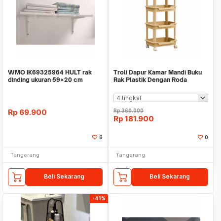
WMO IK69325964 HULT rak
Troli Dapur Kamar Mandi Buku
dinding ukuran 59×20 cm
Rak Plastik Dengan Roda
Aether WMO AZ2433
Rp
69.900
Rp
360.000
Rp
181.900
6
0
Tangerang
Tangerang
Beli Sekarang
Beli Sekarang
-41%