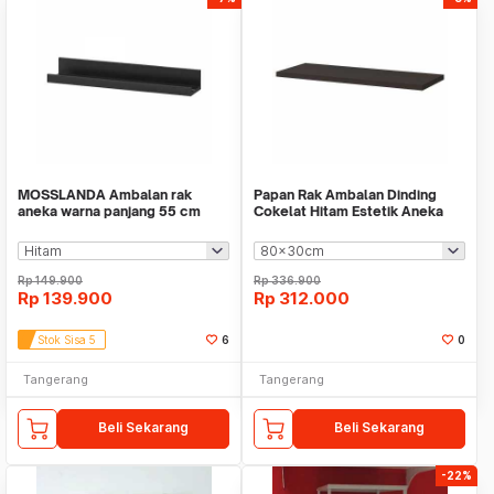
MOSSLANDA Ambalan rak
Papan Rak Ambalan Dinding
aneka warna panjang 55 cm
Cokelat Hitam Estetik Aneka
Ukuran WM IK0493
Rp
149.900
Rp
336.900
Rp
139.900
Rp
312.000
Stok Sisa 5
6
0
Tangerang
Tangerang
Beli Sekarang
Beli Sekarang
-22%