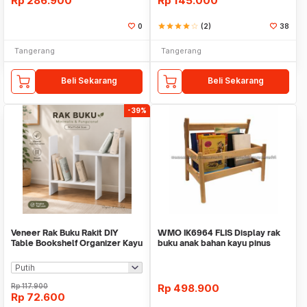
Rp
286.900
Rp
145.000
0
star
star
star
star
star_border
(2)
38
Tangerang
Tangerang
Beli Sekarang
Beli Sekarang
-39%
Veneer Rak Buku Rakit DIY
WMO IK6964 FLIS Display rak
Table Bookshelf Organizer Kayu
buku anak bahan kayu pinus
50x17x34.5cm - ZW404
49x28x41cm
Rp
117.900
Rp
498.900
Rp
72.600