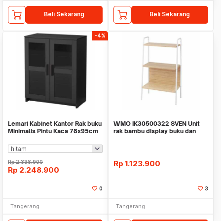
Beli Sekarang
Beli Sekarang
-4%
Lemari Kabinet Kantor Rak buku
WMO IK30500322 SVEN Unit
Minimalis Pintu Kaca 78x95cm
rak bambu display buku dan
WMO IK1500
pajangan 60x99 cm
Rp
2.338.900
Rp
1.123.900
Rp
2.248.900
0
3
Tangerang
Tangerang