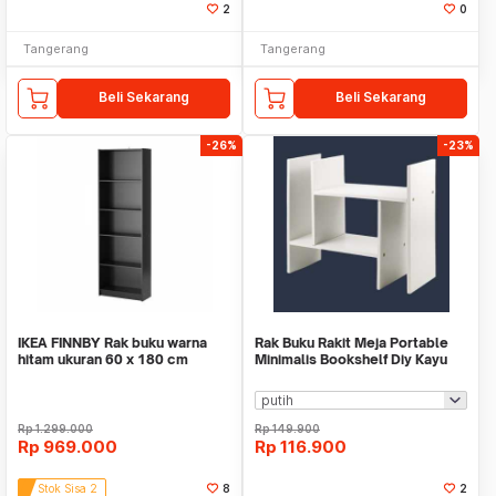
2
0
Tangerang
Tangerang
Beli Sekarang
Beli Sekarang
-26%
-23%
IKEA FINNBY Rak buku warna
Rak Buku Rakit Meja Portable
hitam ukuran 60 x 180 cm
Minimalis Bookshelf Diy Kayu
WMO YUZW404
Rp
1.299.000
Rp
149.900
Rp
969.000
Rp
116.900
Stok Sisa 2
8
2