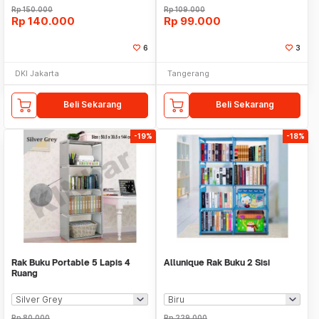
Rp
150.000
Rp
109.000
Rp
140.000
Rp
99.000
6
3
DKI Jakarta
Tangerang
Beli Sekarang
Beli Sekarang
-19%
-18%
Rak Buku Portable 5 Lapis 4
Allunique Rak Buku 2 Sisi
Ruang
Rp
80.000
Rp
229.000