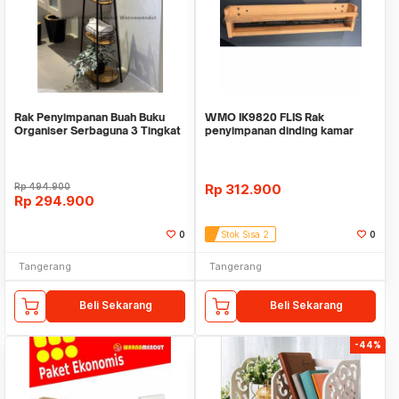
Rak Penyimpanan Buah Buku
WMO IK9820 FLIS Rak
Organiser Serbaguna 3 Tingkat
penyimpanan dinding kamar
WMO IF6950
anak kayu pinus solid
Rp
494.900
Rp
312.900
Rp
294.900
0
Stok Sisa 2
0
Tangerang
Tangerang
Beli Sekarang
Beli Sekarang
-44%