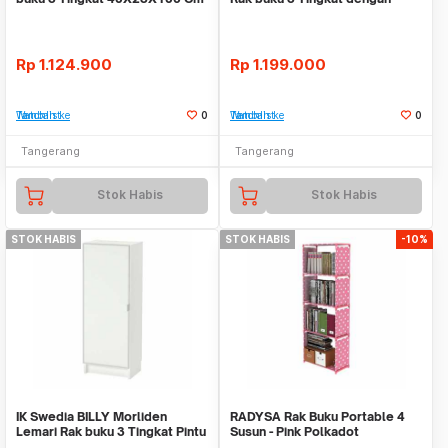
Pintu 40X28X10
Rp
1.124.900
Rp
1.199.000
Tambah ke Watchlist
0
Tambah ke Watchlist
0
Tangerang
Tangerang
Stok Habis
Stok Habis
STOK HABIS
STOK HABIS
-10%
IK Swedia BILLY Morliden
RADYSA Rak Buku Portable 4
Lemari Rak buku 3 Tingkat Pintu
Susun - Pink Polkadot
Kaca 40X28X10