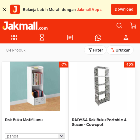
Download
Belanja Lebih Murah dengan
Jakmall Apps
grid_view
hourglass_empty
article
person
filter_alt
swap_vert
84 Produk
Filter
Urutkan
-7%
-10%
Rak Buku Motif Lucu
RADYSA Rak Buku Portable 4
Susun - Cowspot