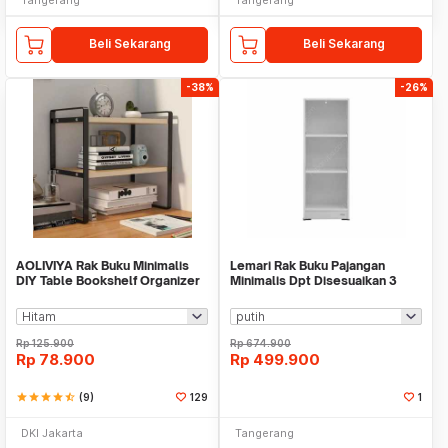
Beli Sekarang
Beli Sekarang
-38%
-26%
AOLIVIYA Rak Buku Minimalis
Lemari Rak Buku Pajangan
DIY Table Bookshelf Organizer
Minimalis Dpt Disesuaikan 3
Double Layer - AO40
Tingkat WM IF4184
Rp
125.900
Rp
674.900
Rp
78.900
Rp
499.900
star
star
star
star
star_half
(9)
129
1
DKI Jakarta
Tangerang