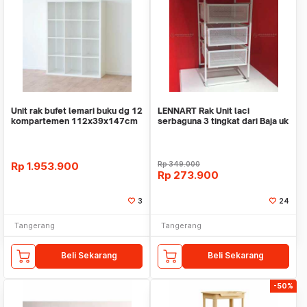
Unit rak bufet lemari buku dg 12
LENNART Rak Unit laci
kompartemen 112x39x147cm
serbaguna 3 tingkat dari Baja uk
WMO IK9939
30x34x56cm
Rp
1.953.900
Rp
349.000
Rp
273.900
3
24
Tangerang
Tangerang
Beli Sekarang
Beli Sekarang
-50%