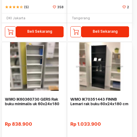
star
star
star
star
star_half
(5)
358
2
DKI Jakarta
Tangerang
Beli Sekarang
Beli Sekarang
WMO IK60360730 GERS Rak
WMO IK70351443 FINNB
buku minimalis uk 60x24x180
Lemari rak buku 60x24x180 cm
cm
particleboard
Rp
838.900
Rp
1.033.900