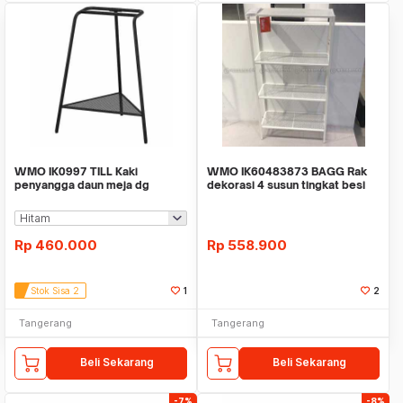
WMO IK0997 TILL Kaki
WMO IK60483873 BAGG Rak
penyangga daun meja dg
dekorasi 4 susun tingkat besi
penyimpanan rak 36x57x70cm
60x116x25cm
Rp
460.000
Rp
558.900
Stok Sisa 2
1
2
Tangerang
Tangerang
Beli Sekarang
Beli Sekarang
-7%
-8%