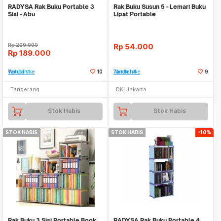
RADYSA Rak Buku Portable 3
Rak Buku Susun 5 - Lemari Buku
Sisi - Abu
Lipat Portable
Rp
209.000
Rp
54.000
Rp
189.000
Tambah ke Watchlist
10
Tambah ke Watchlist
9
Tangerang
DKI Jakarta
Stok Habis
Stok Habis
STOK HABIS
STOK HABIS
-10%
Rak Buku 3 Sisi Portable Book
RADYSA Rak Buku Portable 4