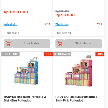
Rp
1.399.000
Rp
109.000
Rp
99.000
Tambah ke Watchlist
0
Tambah ke Watchlist
1
Tangerang
Tangerang
Stok Habis
Stok Habis
STOK HABIS
-10%
STOK HABIS
-10%
RADYSA Rak Buku Portable 3
RADYSA Rak Buku Portable 3
Sisi - Biru Polkadot
Sisi - Pink Polkadot