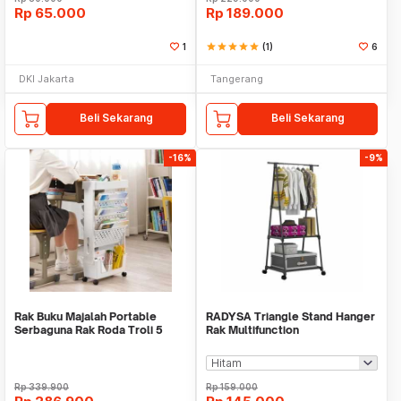
Rp
65.000
Rp
189.000
1
star
star
star
star
star
(1)
6
DKI Jakarta
Tangerang
Beli Sekarang
Beli Sekarang
-16%
-9%
Rak Buku Majalah Portable
RADYSA Triangle Stand Hanger
Serbaguna Rak Roda Troli 5
Rak Multifunction
Susun WMO IF7368
Rp
339.900
Rp
159.000