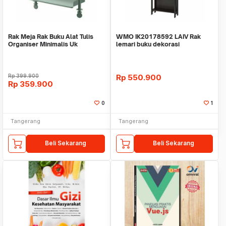
Rak Meja Rak Buku Alat Tulis
WMO IK20178592 LAIV Rak
Organiser Minimalis Uk
lemari buku dekorasi
40X37cm WM IK9007
62x165x24cm
Rp
399.900
Rp
550.900
Rp
359.900
0
1
Tangerang
Tangerang
Beli Sekarang
Beli Sekarang