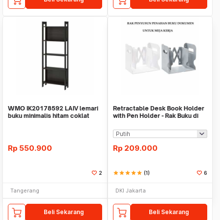
WMO IK20178592 LAIV lemari
Retractable Desk Book Holder
buku minimalis hitam coklat
with Pen Holder - Rak Buku di
62x165 cm
Meja Anda
Rp
550.900
Rp
209.000
2
star
star
star
star
star
(1)
6
Tangerang
DKI Jakarta
Beli Sekarang
Beli Sekarang