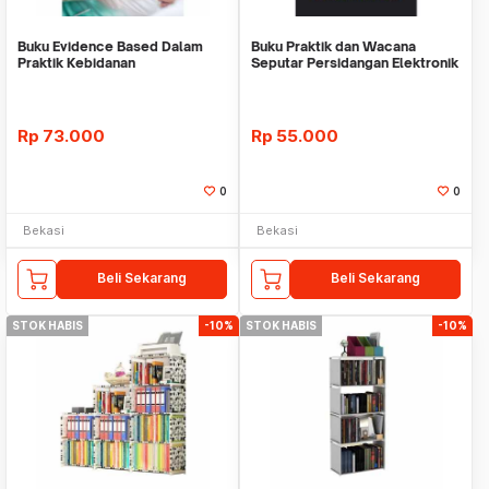
Buku Evidence Based Dalam
Buku Praktik dan Wacana
Praktik Kebidanan
Seputar Persidangan Elektronik
- Hitam Putih
Rp
73.000
Rp
55.000
0
0
Bekasi
Bekasi
Beli Sekarang
Beli Sekarang
STOK HABIS
-10%
STOK HABIS
-10%