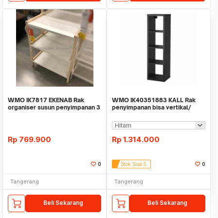
WMO IK7817 EKENAB Rak
WMO IK40351883 KALL Rak
organiser susun penyimpanan 3
penyimpanan bisa vertikal/
tingkat 70x34x86cm
horizontal 42x147cm
Rp
769.900
Rp
1.314.000
0
Stok Sisa 5
0
Tangerang
Tangerang
Beli Sekarang
Beli Sekarang