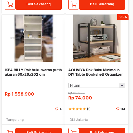
Beli Sekarang
Beli Sekarang
-39%
IKEA BILLY Rak buku warna putih
AOLIVIYA Rak Buku Minimalis
ukuran 80x28x202 cm
DIY Table Bookshelf Organizer
Double Layer - AO30
Rp
1.558.900
Rp
119.900
Rp
74.000
4
star
star
star
star
star
(1)
114
Tangerang
DKI Jakarta
Beli Sekarang
Beli Sekarang