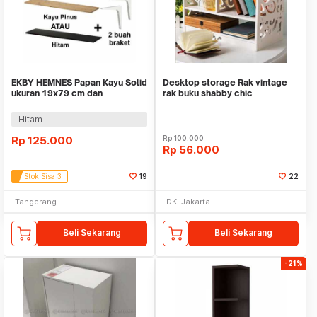
EKBY HEMNES Papan Kayu Solid
Desktop storage Rak vintage
ukuran 19x79 cm dan
rak buku shabby chic
Penyangga
Hitam
Rp
125.000
Rp
100.000
Rp
56.000
Stok Sisa 3
19
22
Tangerang
DKI Jakarta
Beli Sekarang
Beli Sekarang
-21%