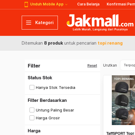
Unduh Mobile App
Cara Belanja
Konfirmasi Pe
Kategori
Ditemukan
8 produk
untuk pencarian
topi renang
Filter
Urutkan
Terpop
Reset
Status Stok
Hanya Stok Tersedia
Filter Berdasarkan
Untung Paling Besar
Harga Grosir
Harga
TaffSPORT Topi