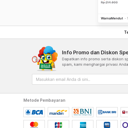
Rp
214.900
Be
WarnaMendut
T
Info Promo dan Diskon Spe
Dapatkan info promo serta diskon sp
spam, kami menghargai privasi And
Metode Pembayaran