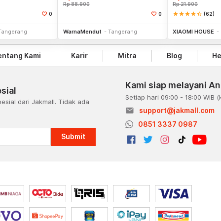
Rp
88.900
Rp
21.900
star
star
star
star
star_half
(62)
0
0
li Sekarang
Beli Sekarang
Tangerang
WarnaMendut
Tangerang
XIAOMI HOUSE
entang Kami
Karir
Mitra
Blog
He
Kami siap melayani A
sial
Setiap hari 09:00 - 18:00 WIB
(
esial dari Jakmall. Tidak ada
email
support@jakmall.com
a
0851 3337 0987
Submit