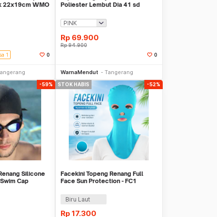
 uk 22x19cm WMO
Poliester Lembut Dia 41 sd
51cm WMO DC7113
Rp
69.900
Rp
94.900
sa 1
0
0
li Sekarang
Beli Sekarang
angerang
WarnaMendut
Tangerang
-59%
STOK HABIS
-52%
Renang Silicone
Facekini Topeng Renang Full
 Swim Cap
Face Sun Protection - FC1
Biru Laut
Rp
17.300