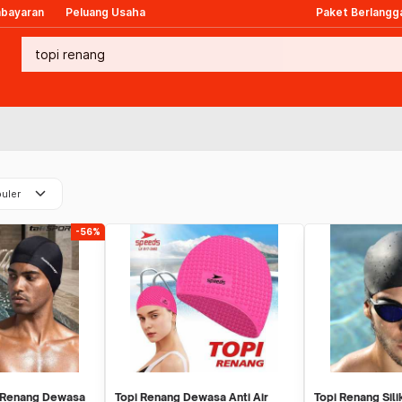
mbayaran
Peluang Usaha
Paket Berlangg
keyboard_arrow_down
uler
-56%
 Renang Dewasa
Topi Renang Dewasa Anti Air
Topi Renang Sil