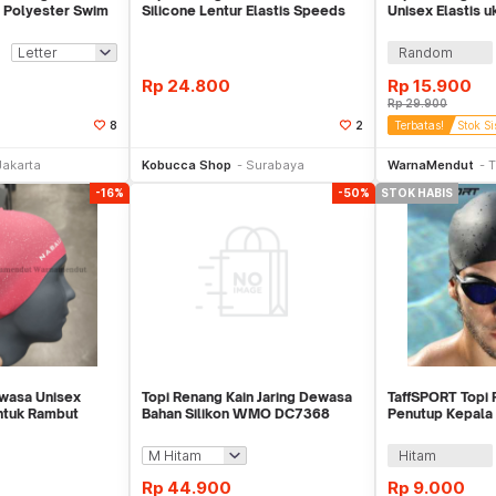
 Polyester Swim
Silicone Lentur Elastis Speeds
Unisex Elastis
Premium Qua
YUSX01
Random
Rp
24.800
Rp
15.900
Rp
29.900
8
2
Terbatas!
Stok Si
li Sekarang
Beli Sekarang
Be
Jakarta
Kobucca Shop
Surabaya
WarnaMendut
T
-16%
-50%
STOK HABIS
wasa Unisex
Topi Renang Kain Jaring Dewasa
TaffSPORT Topi 
Untuk Rambut
Bahan Silikon WMO DC7368
Penutup Kepala
C7250
Dewasa - SX01
Hitam
Rp
44.900
Rp
9.000