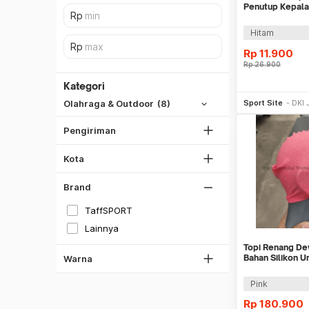
Penutup Kepala
Cap - TS283
Hitam
SiCepat REG
Rp
11.900
SiCepat BEST
Rp
26.900
DKI Jakarta
SiCepat Gokil
Kategori
Be
Tangerang
SiCepat Halu
Sport Site
DKI 
Olahraga & Outdoor
(8)
Bekasi
JNE REG
Bogor
Pengiriman
Lihat Semua
Depok
Kota
Lihat Semua
Brand
TaffSPORT
Lainnya
Hitam
Topi Renang De
Biru
Bahan Silikon 
Warna
Panjang WM D
Pink
Rp
180.900