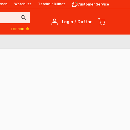
anan
Watchlist
Terakhir Dilihat
Customer Service
search
Login
/
Daftar
TOP 100