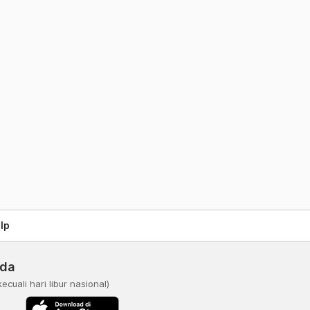
lp
nda
kecuali hari libur nasional)