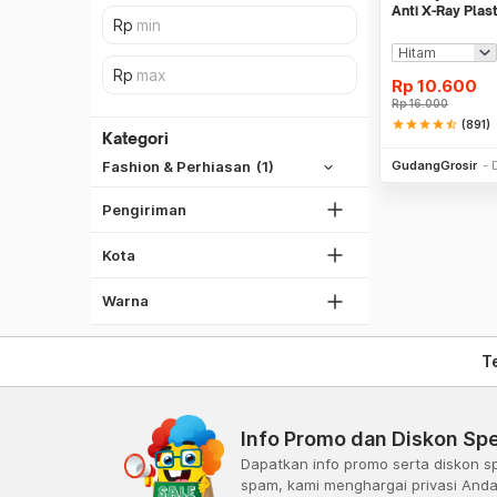
Anti X-Ray Plas
Buckle - 899
SiCepat REG
Rp
10.600
SiCepat BEST
Rp
16.000
DKI Jakarta
star
star
star
star
star_half
(891)
SiCepat Gokil
Kategori
Be
Tangerang
SiCepat Halu
GudangGrosir
Fashion & Perhiasan
(1)
Bekasi
JNE REG
Bogor
Pengiriman
Lihat Semua
Hitam
Depok
Kota
Lihat Semua
Biru
Coklat
Warna
T
Info Promo dan Diskon Spe
Dapatkan info promo serta diskon sp
spam, kami menghargai privasi And