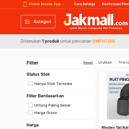
Unduh Mobile App
Cara Belanja
Konfirmasi Pe
Kategori
Ditemukan
1 produk
untuk pencarian
OMFH7JBK
Filter
Urutkan
Terpop
Reset
Status Stok
Hanya Stok Tersedia
Filter Berdasarkan
Untung Paling Besar
Harga Grosir
Harga
Rhodey Tali Ika