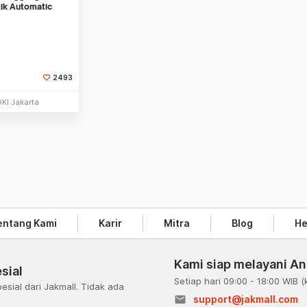
tik Automatic
2493
li Sekarang
DKI Jakarta
entang Kami
Karir
Mitra
Blog
He
Kami siap melayani A
sial
Setiap hari 09:00 - 18:00 WIB
(
esial dari Jakmall. Tidak ada
email
support@jakmall.com
a