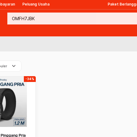
mbayaran
Peluang Usaha
Paket Berlangg
keyboard_arrow_down
uler
-34%
t Pinggang Pria