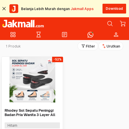
Download
Belanja Lebih Murah dengan
Jakmall Apps
grid_view
hourglass_empty
article
person
filter_alt
swap_vert
1 Produk
Filter
Urutkan
-52%
Rhodey Sol Sepatu Peninggi
Badan Pria Wanita 3 Layer All
Size - C-728
Hitam