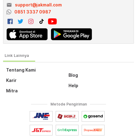
email
support@jakmall.com
0851 3337 0987
Tentang Kami
Blog
Karir
Help
Mitra
Metode Pengiriman