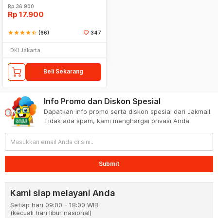
Rp
36.900
Rp
17.900
star
star
star
star
star_half
(66)
347
DKI Jakarta
Beli Sekarang
Info Promo dan Diskon Spesial
Dapatkan info promo serta diskon spesial dari Jakmall.
Tidak ada spam, kami menghargai privasi Anda
Submit
Kami siap melayani Anda
Setiap hari 09:00 - 18:00 WIB
(kecuali hari libur nasional)