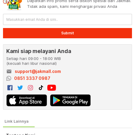
Dapatkan info promo serta diskon spesial dari Jakmall.
Tidak ada spam, kami menghargai privasi Anda
Submit
Kami siap melayani Anda
Setiap hari 09:00 - 18:00 WIB
(kecuali hari libur nasional)
email
support@jakmall.com
0851 3337 0987