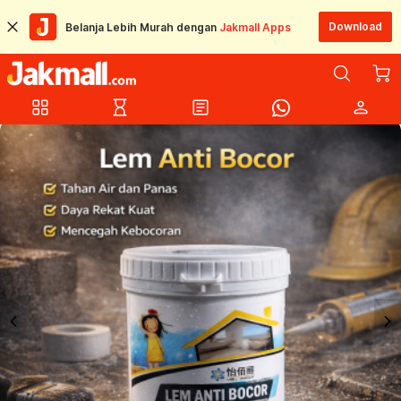
Download
Belanja Lebih Murah dengan
Jakmall Apps
grid_view
hourglass_empty
article
person