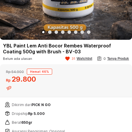
YBL Paint Lem Anti Bocor Rembes Waterproof
Coating 500g with Brush - BV-03
assignment
favorite
Watchlist
Belum ada ulasan
31
0
Tanya Produk
Rp 54.900
Hemat 46%
29
800
Rp
Dikirim dari
PICK N GO
Dropship
Rp 5.000
Berat
650gr
Asuransi Pengiriman: Opsional