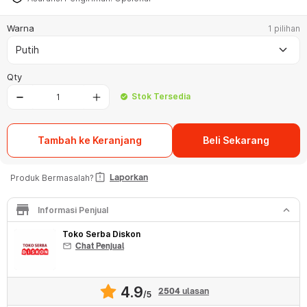
Warna
1 pilihan
keyboard_arrow_down
Putih
Qty
Stok Tersedia
check_circle
Tambah ke Keranjang
Beli Sekarang
assignment_late
Laporkan
Produk Bermasalah?
store
keyboard_arrow_down
Informasi Penjual
Toko Serba Diskon
mail
Chat Penjual
4.9
2504
ulasan
/5