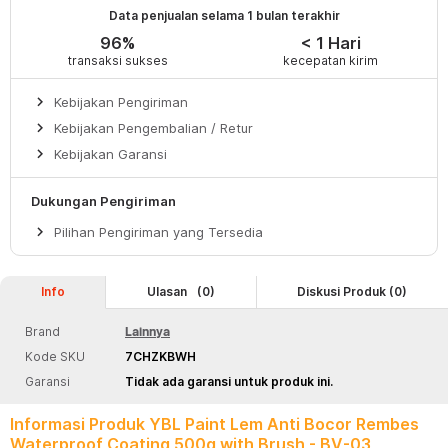
Data penjualan selama 1 bulan terakhir
96%
< 1 Hari
transaksi sukses
kecepatan kirim
keyboard_arrow_right
Kebijakan Pengiriman
keyboard_arrow_right
Kebijakan Pengembalian / Retur
keyboard_arrow_right
Kebijakan Garansi
Dukungan Pengiriman
keyboard_arrow_right
Pilihan Pengiriman yang Tersedia
Info
Ulasan
(0)
Diskusi Produk (0)
Brand
Lainnya
Kode SKU
7CHZKBWH
Garansi
Tidak ada garansi untuk produk ini.
Informasi Produk YBL Paint Lem Anti Bocor Rembes
Waterproof Coating 500g with Brush - BV-03