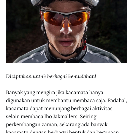
Diciptakan untuk berbagai kemudahan!
Banyak yang mengira jika kacamata hanya
digunakan untuk membantu membaca saja. Padahal,
kacamata dapat menunjang berbagai aktivitas
selain membaca lho Jakmallers. Seiring
perkembangan zaman, sekarang ada banyak
kacamata dengan berbagai bentuk dan kegunaan.