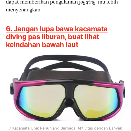
dapat memberikan pengalaman
jogging-
mu lebih
menyenangkan.
6. Jangan lupa bawa kacamata
diving pas liburan, buat lihat
keindahan bawah laut
7 Kacamata Unik Penunjang Berbagai Aktivitas dengan Banyak