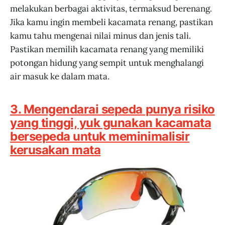
melakukan berbagai aktivitas, termaksud berenang.
Jika kamu ingin membeli kacamata renang, pastikan
kamu tahu mengenai nilai minus dan jenis tali.
Pastikan memilih kacamata renang yang memiliki
potongan hidung yang sempit untuk menghalangi
air masuk ke dalam mata.
3. Mengendarai sepeda punya risiko
yang tinggi, yuk gunakan kacamata
bersepeda untuk meminimalisir
kerusakan mata