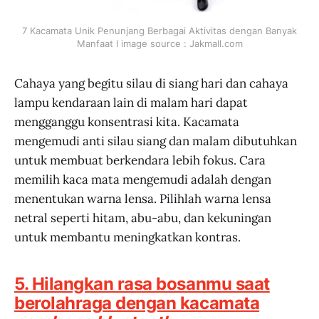
7 Kacamata Unik Penunjang Berbagai Aktivitas dengan Banyak
Manfaat I image source : Jakmall.com
Cahaya yang begitu silau di siang hari dan cahaya
lampu kendaraan lain di malam hari dapat
mengganggu konsentrasi kita. Kacamata
mengemudi anti silau siang dan malam dibutuhkan
untuk membuat berkendara lebih fokus. Cara
memilih kaca mata mengemudi adalah dengan
menentukan warna lensa. Pilihlah warna lensa
netral seperti hitam, abu-abu, dan kekuningan
untuk membantu meningkatkan kontras.
5. Hilangkan rasa bosanmu saat
berolahraga dengan kacamata