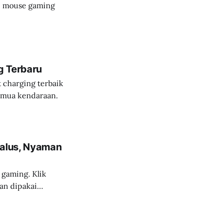
i mouse gaming
g Terbaru
t charging terbaik
emua kendaraan.
Halus, Nyaman
 gaming. Klik
man dipakai