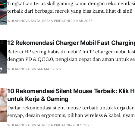
Tingkatkan terus skill gaming kamu dengan rekomendas
terbaik dari berbagai merek yang bisa kamu lihat di sini!
WULAN NOVA SINTA, RESKA PRIHATINI
20 MAR 2026
12 Rekomendasi Charger Mobil Fast Chargin
Baterai HP sering habis di mobil? Ini 12 charger mobil fas
dengan PD & QC 3.0, pengisian cepat dan aman untuk s
WULAN NOVA SINTA
6 MAR 2026
10 Rekomendasi Silent Mouse Terbaik: Klik 
untuk Kerja & Gaming
Daftar rekomendasi silent mouse terbaik untuk kerja dan
senyap, desain ergonomis, pilihan wireless & kabel, nya
seharian.
WULAN NOVA SINTA, RESKA PRIHATINI
22 DES 2025