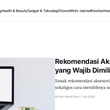
g
Health & Beauty
Gadget & Teknologi
Otomotif
Info Jakmall
Fashion
Ho
Rekomendasi Aks
yang Wajib Dimili
Simak rekomendasi aksesoris 
sekaligus cara memilihnya s
RESKA PRIHATINI
12 JUN 2026