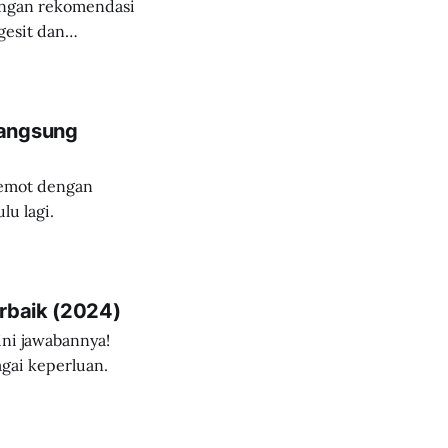
engan rekomendasi
gesit dan
Langsung
lemot dengan
lu lagi.
erbaik (2024)
ini jawabannya!
agai keperluan.