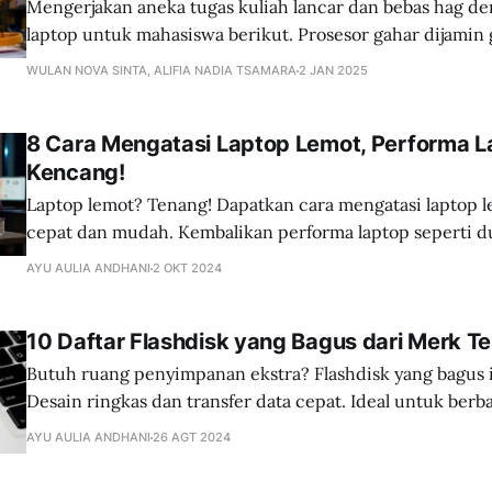
Mengerjakan aneka tugas kuliah lancar dan bebas hag d
laptop untuk mahasiswa berikut. Prosesor gahar dijamin 
responsif!
WULAN NOVA SINTA, ALIFIA NADIA TSAMARA
2 JAN 2025
8 Cara Mengatasi Laptop Lemot, Performa 
Kencang!
Laptop lemot? Tenang! Dapatkan cara mengatasi laptop 
cepat dan mudah. Kembalikan performa laptop seperti du
AYU AULIA ANDHANI
2 OKT 2024
10 Daftar Flashdisk yang Bagus dari Merk T
Butuh ruang penyimpanan ekstra? Flashdisk yang bagus 
Desain ringkas dan transfer data cepat. Ideal untuk berb
AYU AULIA ANDHANI
26 AGT 2024