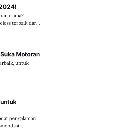
 2024!
nan irama?
less terbaik dari
 Suka Motoran
erbaik, untuk
 untuk
buat pengalaman
omendasi