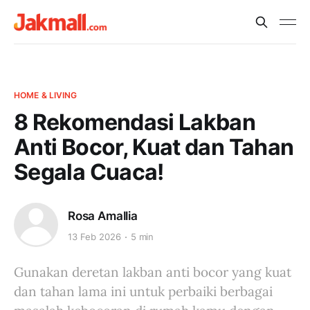
HOME & LIVING
8 Rekomendasi Lakban
Anti Bocor, Kuat dan Tahan
Segala Cuaca!
Rosa Amallia
13 Feb 2026
5 min
Gunakan deretan lakban anti bocor yang kuat
dan tahan lama ini untuk perbaiki berbagai