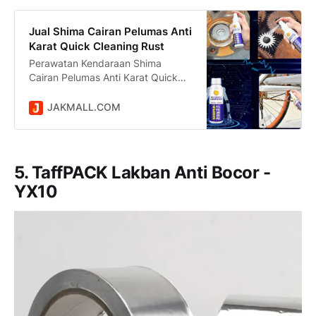
Jual Shima Cairan Pelumas Anti
Karat Quick Cleaning Rust
Perawatan Kendaraan Shima
Cairan Pelumas Anti Karat Quick
Cleaning Rust Lubricant 120ml -
SM100 harga Rp 14.100 dikirim
JAKMALL.COM
dari DKI Jakarta. Jual Beli Online
Mudah dan Aman di situs
Jakmall.com
5. TaffPACK Lakban Anti Bocor -
YX10