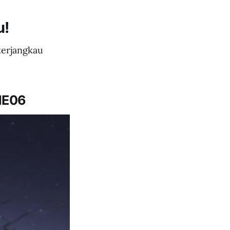
u!
terjangkau
HE06