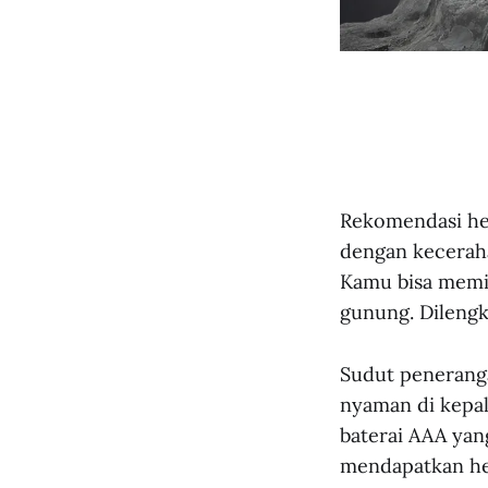
Rekomendasi he
dengan keceraha
Kamu bisa memil
gunung. Dilengk
Sudut peneranga
nyaman di kepa
baterai AAA ya
mendapatkan he