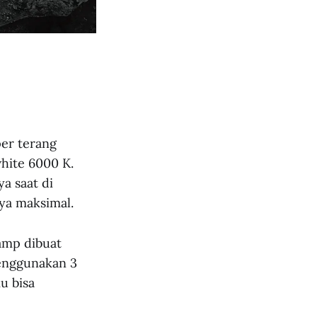
er terang
hite 6000 K.
a saat di
ya maksimal.
amp dibuat
enggunakan 3
u bisa