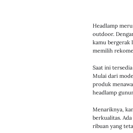
Headlamp merupa
outdoor. Dengan
kamu bergerak l
memilih rekome
Saat ini tersed
Mulai dari mode
produk menawar
headlamp gunung
Menariknya, ka
berkualitas. Ad
ribuan yang tet