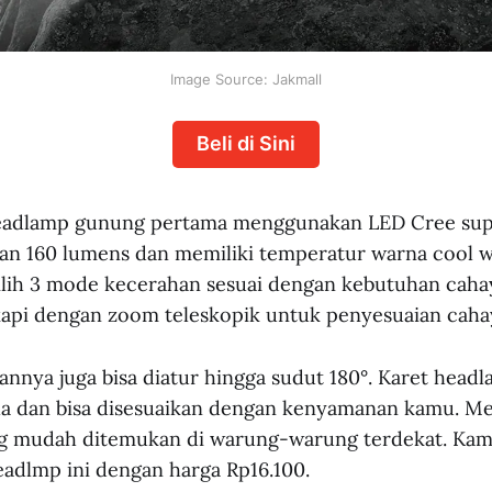
Image Source: Jakmall
Beli di Sini
adlamp gunung pertama menggunakan LED Cree sup
n 160 lumens dan memiliki temperatur warna cool w
ih 3 mode kecerahan sesuai dengan kebutuhan cahay
api dengan zoom teleskopik untuk penyesuaian caha
nnya juga bisa diatur hingga sudut 180°. Karet headl
la dan bisa disesuaikan dengan kenyamanan kamu. M
ng mudah ditemukan di warung-warung terdekat. Kam
adlmp ini dengan harga Rp16.100.