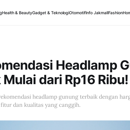
g
Health & Beauty
Gadget & Teknologi
Otomotif
Info Jakmall
Fashion
Ho
omendasi Headlamp 
 Mulai dari Rp16 Ribu!
 rekomendasi headlamp gunung terbaik dengan harg
itur dan kualitas yang canggih.