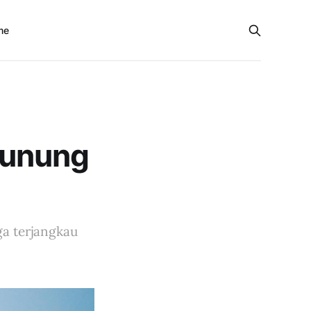
me
Gunung
a terjangkau