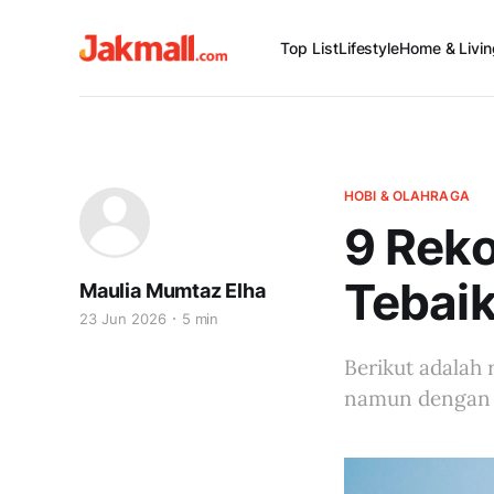
Top List
Lifestyle
Home & Livin
HOBI & OLAHRAGA
9 Rek
Tebaik
Maulia Mumtaz Elha
23 Jun 2026
5 min
Berikut adalah
namun dengan f