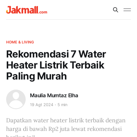
HOME & LIVING
Rekomendasi 7 Water
Heater Listrik Terbaik
Paling Murah
Maulia Mumtaz Elha
19 Agt 2024
5 min
Dapatkan water heater listrik terbaik dengan
harga di bawah Rp2 juta lewat rekomendasi