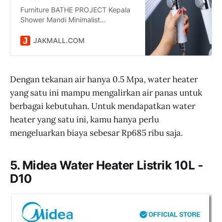
Furniture BATHE PROJECT Kepala
Shower Mandi Minimalist
Pressurized Nozzle - K002 harga
Rp 27.400 dikirim dari DKI Jakarta.
JAKMALL.COM
Jual Beli Online Mudah dan Aman
di situs Jakmall.com
Dengan tekanan air hanya 0.5 Mpa, water heater
yang satu ini mampu mengalirkan air panas untuk
berbagai kebutuhan. Untuk mendapatkan water
heater yang satu ini, kamu hanya perlu
mengeluarkan biaya sebesar Rp685 ribu saja.
5. Midea Water Heater Listrik 10L -
D10