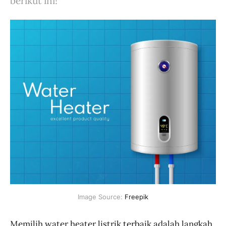
berikut ini!
Image Source: 
Freepik
Memilih water heater listrik terbaik adalah langkah