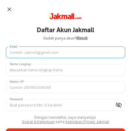
close
Daftar Akun Jakmall
Masuk
Sudah punya akun?
Email
Nama Lengkap
Nomor HP
Password
visibility_off
Dengan mendaftar, saya menyetujui
Syarat & Ketentuan
serta
Kebijakan Privasi Jakmall