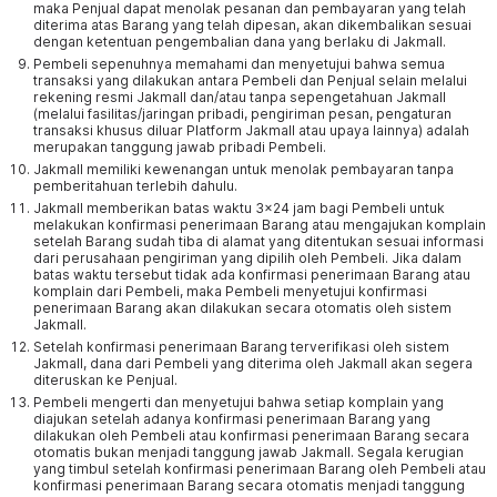
maka Penjual dapat menolak pesanan dan pembayaran yang telah
diterima atas Barang yang telah dipesan, akan dikembalikan sesuai
dengan ketentuan pengembalian dana yang berlaku di Jakmall.
Pembeli sepenuhnya memahami dan menyetujui bahwa semua
transaksi yang dilakukan antara Pembeli dan Penjual selain melalui
rekening resmi Jakmall dan/atau tanpa sepengetahuan Jakmall
(melalui fasilitas/jaringan pribadi, pengiriman pesan, pengaturan
transaksi khusus diluar Platform Jakmall atau upaya lainnya) adalah
merupakan tanggung jawab pribadi Pembeli.
Jakmall memiliki kewenangan untuk menolak pembayaran tanpa
pemberitahuan terlebih dahulu.
Jakmall memberikan batas waktu 3x24 jam bagi Pembeli untuk
melakukan konfirmasi penerimaan Barang atau mengajukan komplain
setelah Barang sudah tiba di alamat yang ditentukan sesuai informasi
dari perusahaan pengiriman yang dipilih oleh Pembeli. Jika dalam
batas waktu tersebut tidak ada konfirmasi penerimaan Barang atau
komplain dari Pembeli, maka Pembeli menyetujui konfirmasi
penerimaan Barang akan dilakukan secara otomatis oleh sistem
Jakmall.
Setelah konfirmasi penerimaan Barang terverifikasi oleh sistem
Jakmall, dana dari Pembeli yang diterima oleh Jakmall akan segera
diteruskan ke Penjual.
Pembeli mengerti dan menyetujui bahwa setiap komplain yang
diajukan setelah adanya konfirmasi penerimaan Barang yang
dilakukan oleh Pembeli atau konfirmasi penerimaan Barang secara
otomatis bukan menjadi tanggung jawab Jakmall. Segala kerugian
yang timbul setelah konfirmasi penerimaan Barang oleh Pembeli atau
konfirmasi penerimaan Barang secara otomatis menjadi tanggung