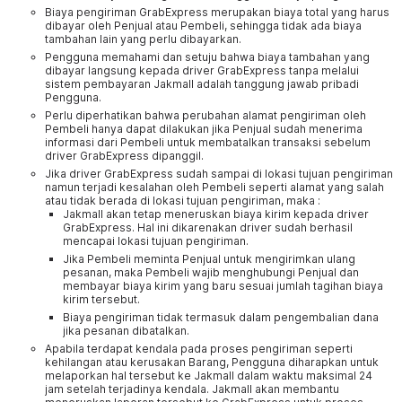
Biaya pengiriman GrabExpress merupakan biaya total yang harus
dibayar oleh Penjual atau Pembeli, sehingga tidak ada biaya
tambahan lain yang perlu dibayarkan.
Pengguna memahami dan setuju bahwa biaya tambahan yang
dibayar langsung kepada driver GrabExpress tanpa melalui
sistem pembayaran Jakmall adalah tanggung jawab pribadi
Pengguna.
Perlu diperhatikan bahwa perubahan alamat pengiriman oleh
Pembeli hanya dapat dilakukan jika Penjual sudah menerima
informasi dari Pembeli untuk membatalkan transaksi sebelum
driver GrabExpress dipanggil.
Jika driver GrabExpress sudah sampai di lokasi tujuan pengiriman
namun terjadi kesalahan oleh Pembeli seperti alamat yang salah
atau tidak berada di lokasi tujuan pengiriman, maka :
Jakmall akan tetap meneruskan biaya kirim kepada driver
GrabExpress. Hal ini dikarenakan driver sudah berhasil
mencapai lokasi tujuan pengiriman.
Jika Pembeli meminta Penjual untuk mengirimkan ulang
pesanan, maka Pembeli wajib menghubungi Penjual dan
membayar biaya kirim yang baru sesuai jumlah tagihan biaya
kirim tersebut.
Biaya pengiriman tidak termasuk dalam pengembalian dana
jika pesanan dibatalkan.
Apabila terdapat kendala pada proses pengiriman seperti
kehilangan atau kerusakan Barang, Pengguna diharapkan untuk
melaporkan hal tersebut ke Jakmall dalam waktu maksimal 24
jam setelah terjadinya kendala. Jakmall akan membantu