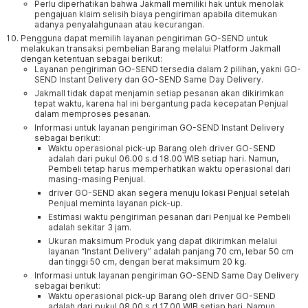
Perlu diperhatikan bahwa Jakmall memiliki hak untuk menolak
pengajuan klaim selisih biaya pengiriman apabila ditemukan
adanya penyalahgunaan atau kecurangan.
Pengguna dapat memilih layanan pengiriman GO-SEND untuk
melakukan transaksi pembelian Barang melalui Platform Jakmall
dengan ketentuan sebagai berikut:
Layanan pengiriman GO-SEND tersedia dalam 2 pilihan, yakni GO-
SEND Instant Delivery dan GO-SEND Same Day Delivery.
Jakmall tidak dapat menjamin setiap pesanan akan dikirimkan
tepat waktu, karena hal ini bergantung pada kecepatan Penjual
dalam memproses pesanan.
Informasi untuk layanan pengiriman GO-SEND Instant Delivery
sebagai berikut:
Waktu operasional pick-up Barang oleh driver GO-SEND
adalah dari pukul 06.00 s.d 18.00 WIB setiap hari. Namun,
Pembeli tetap harus memperhatikan waktu operasional dari
masing-masing Penjual.
driver GO-SEND akan segera menuju lokasi Penjual setelah
Penjual meminta layanan pick-up.
Estimasi waktu pengiriman pesanan dari Penjual ke Pembeli
adalah sekitar 3 jam.
Ukuran maksimum Produk yang dapat dikirimkan melalui
layanan “Instant Delivery” adalah panjang 70 cm, lebar 50 cm
dan tinggi 50 cm, dengan berat maksimum 20 kg.
Informasi untuk layanan pengiriman GO-SEND Same Day Delivery
sebagai berikut:
Waktu operasional pick-up Barang oleh driver GO-SEND
adalah dari pukul 08.00 s.d 17.00 WIB setiap hari. Namun,