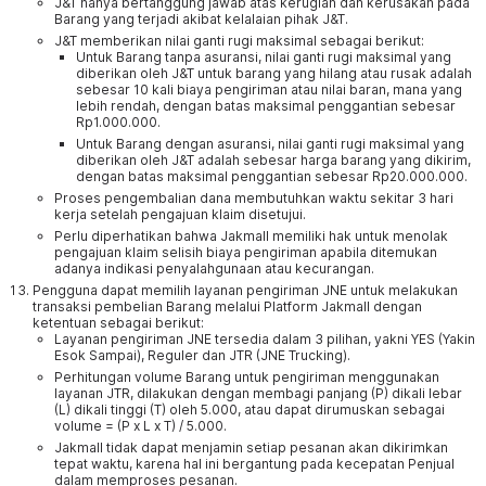
J&T hanya bertanggung jawab atas kerugian dan kerusakan pada
Barang yang terjadi akibat kelalaian pihak J&T.
J&T memberikan nilai ganti rugi maksimal sebagai berikut:
Untuk Barang tanpa asuransi, nilai ganti rugi maksimal yang
diberikan oleh J&T untuk barang yang hilang atau rusak adalah
sebesar 10 kali biaya pengiriman atau nilai baran, mana yang
lebih rendah, dengan batas maksimal penggantian sebesar
Rp1.000.000.
Untuk Barang dengan asuransi, nilai ganti rugi maksimal yang
diberikan oleh J&T adalah sebesar harga barang yang dikirim,
dengan batas maksimal penggantian sebesar Rp20.000.000.
Proses pengembalian dana membutuhkan waktu sekitar 3 hari
kerja setelah pengajuan klaim disetujui.
Perlu diperhatikan bahwa Jakmall memiliki hak untuk menolak
pengajuan klaim selisih biaya pengiriman apabila ditemukan
adanya indikasi penyalahgunaan atau kecurangan.
Pengguna dapat memilih layanan pengiriman JNE untuk melakukan
transaksi pembelian Barang melalui Platform Jakmall dengan
ketentuan sebagai berikut:
Layanan pengiriman JNE tersedia dalam 3 pilihan, yakni YES (Yakin
Esok Sampai), Reguler dan JTR (JNE Trucking).
Perhitungan volume Barang untuk pengiriman menggunakan
layanan JTR, dilakukan dengan membagi panjang (P) dikali lebar
(L) dikali tinggi (T) oleh 5.000, atau dapat dirumuskan sebagai
volume = (P x L x T) / 5.000.
Jakmall tidak dapat menjamin setiap pesanan akan dikirimkan
tepat waktu, karena hal ini bergantung pada kecepatan Penjual
dalam memproses pesanan.