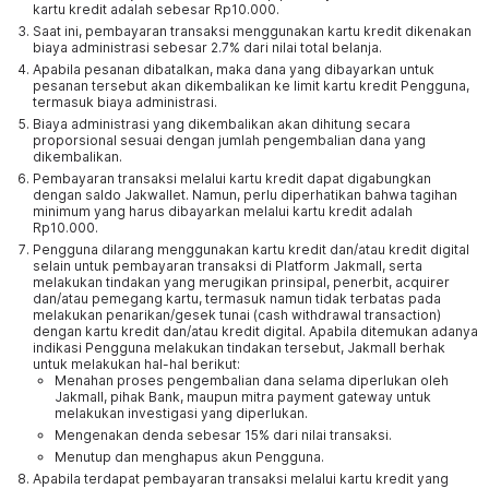
kartu kredit adalah sebesar Rp10.000.
Saat ini, pembayaran transaksi menggunakan kartu kredit dikenakan
biaya administrasi sebesar 2.7% dari nilai total belanja.
Apabila pesanan dibatalkan, maka dana yang dibayarkan untuk
pesanan tersebut akan dikembalikan ke limit kartu kredit Pengguna,
termasuk biaya administrasi.
Biaya administrasi yang dikembalikan akan dihitung secara
proporsional sesuai dengan jumlah pengembalian dana yang
dikembalikan.
Pembayaran transaksi melalui kartu kredit dapat digabungkan
dengan saldo Jakwallet. Namun, perlu diperhatikan bahwa tagihan
minimum yang harus dibayarkan melalui kartu kredit adalah
Rp10.000.
Pengguna dilarang menggunakan kartu kredit dan/atau kredit digital
selain untuk pembayaran transaksi di Platform Jakmall, serta
melakukan tindakan yang merugikan prinsipal, penerbit, acquirer
dan/atau pemegang kartu, termasuk namun tidak terbatas pada
melakukan penarikan/gesek tunai (cash withdrawal transaction)
dengan kartu kredit dan/atau kredit digital. Apabila ditemukan adanya
indikasi Pengguna melakukan tindakan tersebut, Jakmall berhak
untuk melakukan hal-hal berikut:
Menahan proses pengembalian dana selama diperlukan oleh
Jakmall, pihak Bank, maupun mitra payment gateway untuk
melakukan investigasi yang diperlukan.
Mengenakan denda sebesar 15% dari nilai transaksi.
Menutup dan menghapus akun Pengguna.
Apabila terdapat pembayaran transaksi melalui kartu kredit yang