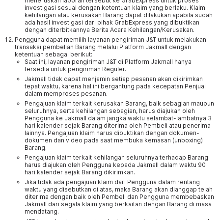
meneruskan laporan tersebut ke GrabExpress untuk proses
investigasi sesuai dengan ketentuan klaim yang berlaku. Klaim
kehilangan atau kerusakan Barang dapat dilakukan apabila sudah
ada hasil investigasi dari pihak GrabExpress yang dibuktikan
dengan diterbitkannya Berita Acara Kehilangan/Kerusakan.
Pengguna dapat memilih layanan pengiriman J&T untuk melakukan
transaksi pembelian Barang melalui Platform Jakmall dengan
ketentuan sebagai berikut:
Saat ini, layanan pengiriman J&T di Platform Jakmall hanya
tersedia untuk pengiriman Reguler.
Jakmall tidak dapat menjamin setiap pesanan akan dikirimkan
tepat waktu, karena hal ini bergantung pada kecepatan Penjual
dalam memproses pesanan.
Pengajuan klaim terkait kerusakan Barang, baik sebagian maupun
seluruhnya, serta kehilangan sebagian, harus diajukan oleh
Pengguna ke Jakmall dalam jangka waktu selambat-lambatnya 3
hari kalender sejak Barang diterima oleh Pembeli atau penerima
lainnya. Pengajuan klaim harus dibuktikan dengan dokumen-
dokumen dan video pada saat membuka kemasan (unboxing)
Barang.
Pengajuan klaim terkait kehilangan seluruhnya terhadap Barang
harus diajukan oleh Pengguna kepada Jakmall dalam waktu 90
hari kalender sejak Barang dikirimkan.
Jika tidak ada pengajuan klaim dari Pengguna dalam rentang
waktu yang disebutkan di atas, maka Barang akan dianggap telah
diterima dengan baik oleh Pembeli dan Pengguna membebaskan
Jakmall dari segala klaim yang berkaitan dengan Barang di masa
mendatang.