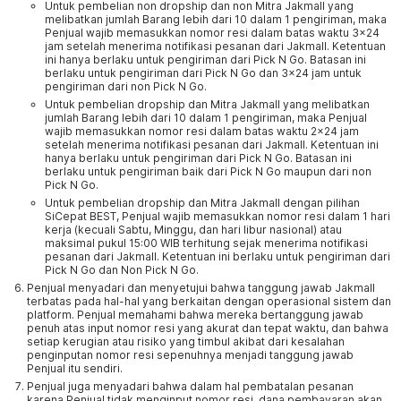
Untuk pembelian non dropship dan non Mitra Jakmall yang
melibatkan jumlah Barang lebih dari 10 dalam 1 pengiriman, maka
Penjual wajib memasukkan nomor resi dalam batas waktu 3x24
jam setelah menerima notifikasi pesanan dari Jakmall. Ketentuan
ini hanya berlaku untuk pengiriman dari Pick N Go. Batasan ini
berlaku untuk pengiriman dari Pick N Go dan 3x24 jam untuk
pengiriman dari non Pick N Go.
Untuk pembelian dropship dan Mitra Jakmall yang melibatkan
jumlah Barang lebih dari 10 dalam 1 pengiriman, maka Penjual
wajib memasukkan nomor resi dalam batas waktu 2x24 jam
setelah menerima notifikasi pesanan dari Jakmall. Ketentuan ini
hanya berlaku untuk pengiriman dari Pick N Go. Batasan ini
berlaku untuk pengiriman baik dari Pick N Go maupun dari non
Pick N Go.
Untuk pembelian dropship dan Mitra Jakmall dengan pilihan
SiCepat BEST, Penjual wajib memasukkan nomor resi dalam 1 hari
kerja (kecuali Sabtu, Minggu, dan hari libur nasional) atau
maksimal pukul 15:00 WIB terhitung sejak menerima notifikasi
pesanan dari Jakmall. Ketentuan ini berlaku untuk pengiriman dari
Pick N Go dan Non Pick N Go.
Penjual menyadari dan menyetujui bahwa tanggung jawab Jakmall
terbatas pada hal-hal yang berkaitan dengan operasional sistem dan
platform. Penjual memahami bahwa mereka bertanggung jawab
penuh atas input nomor resi yang akurat dan tepat waktu, dan bahwa
setiap kerugian atau risiko yang timbul akibat dari kesalahan
penginputan nomor resi sepenuhnya menjadi tanggung jawab
Penjual itu sendiri.
Penjual juga menyadari bahwa dalam hal pembatalan pesanan
karena Penjual tidak menginput nomor resi, dana pembayaran akan