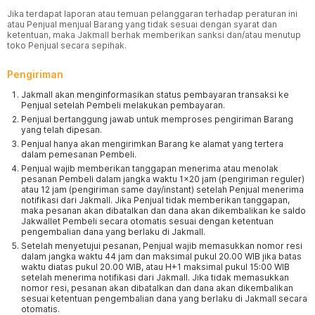
Jika terdapat laporan atau temuan pelanggaran terhadap peraturan ini
atau Penjual menjual Barang yang tidak sesuai dengan syarat dan
ketentuan, maka Jakmall berhak memberikan sanksi dan/atau menutup
toko Penjual secara sepihak.
Pengiriman
Jakmall akan menginformasikan status pembayaran transaksi ke
Penjual setelah Pembeli melakukan pembayaran.
Penjual bertanggung jawab untuk memproses pengiriman Barang
yang telah dipesan.
Penjual hanya akan mengirimkan Barang ke alamat yang tertera
dalam pemesanan Pembeli.
Penjual wajib memberikan tanggapan menerima atau menolak
pesanan Pembeli dalam jangka waktu 1x20 jam (pengiriman reguler)
atau 12 jam (pengiriman same day/instant) setelah Penjual menerima
notifikasi dari Jakmall. Jika Penjual tidak memberikan tanggapan,
maka pesanan akan dibatalkan dan dana akan dikembalikan ke saldo
Jakwallet Pembeli secara otomatis sesuai dengan ketentuan
pengembalian dana yang berlaku di Jakmall.
Setelah menyetujui pesanan, Penjual wajib memasukkan nomor resi
dalam jangka waktu 44 jam dan maksimal pukul 20.00 WIB jika batas
waktu diatas pukul 20.00 WIB, atau H+1 maksimal pukul 15:00 WIB
setelah menerima notifikasi dari Jakmall. Jika tidak memasukkan
nomor resi, pesanan akan dibatalkan dan dana akan dikembalikan
sesuai ketentuan pengembalian dana yang berlaku di Jakmall secara
otomatis.