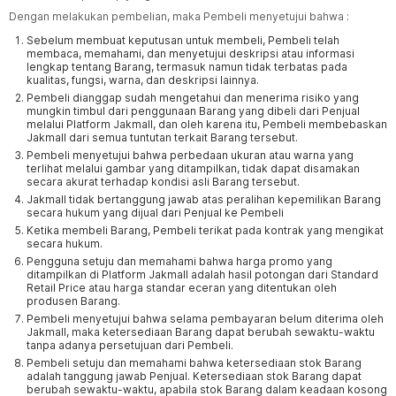
Dengan melakukan pembelian, maka Pembeli menyetujui bahwa :
Sebelum membuat keputusan untuk membeli, Pembeli telah
membaca, memahami, dan menyetujui deskripsi atau informasi
lengkap tentang Barang, termasuk namun tidak terbatas pada
kualitas, fungsi, warna, dan deskripsi lainnya.
Pembeli dianggap sudah mengetahui dan menerima risiko yang
mungkin timbul dari penggunaan Barang yang dibeli dari Penjual
melalui Platform Jakmall, dan oleh karena itu, Pembeli membebaskan
Jakmall dari semua tuntutan terkait Barang tersebut.
Pembeli menyetujui bahwa perbedaan ukuran atau warna yang
terlihat melalui gambar yang ditampilkan, tidak dapat disamakan
secara akurat terhadap kondisi asli Barang tersebut.
Jakmall tidak bertanggung jawab atas peralihan kepemilikan Barang
secara hukum yang dijual dari Penjual ke Pembeli
Ketika membeli Barang, Pembeli terikat pada kontrak yang mengikat
secara hukum.
Pengguna setuju dan memahami bahwa harga promo yang
ditampilkan di Platform Jakmall adalah hasil potongan dari Standard
Retail Price atau harga standar eceran yang ditentukan oleh
produsen Barang.
Pembeli menyetujui bahwa selama pembayaran belum diterima oleh
Jakmall, maka ketersediaan Barang dapat berubah sewaktu-waktu
tanpa adanya persetujuan dari Pembeli.
Pembeli setuju dan memahami bahwa ketersediaan stok Barang
adalah tanggung jawab Penjual. Ketersediaan stok Barang dapat
berubah sewaktu-waktu, apabila stok Barang dalam keadaan kosong