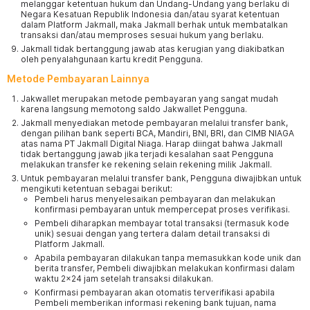
melanggar ketentuan hukum dan Undang-Undang yang berlaku di
Negara Kesatuan Republik Indonesia dan/atau syarat ketentuan
dalam Platform Jakmall, maka Jakmall berhak untuk membatalkan
transaksi dan/atau memproses sesuai hukum yang berlaku.
Jakmall tidak bertanggung jawab atas kerugian yang diakibatkan
oleh penyalahgunaan kartu kredit Pengguna.
Metode Pembayaran Lainnya
Jakwallet merupakan metode pembayaran yang sangat mudah
karena langsung memotong saldo Jakwallet Pengguna.
Jakmall menyediakan metode pembayaran melalui transfer bank,
dengan pilihan bank seperti BCA, Mandiri, BNI, BRI, dan CIMB NIAGA
atas nama PT Jakmall Digital Niaga. Harap diingat bahwa Jakmall
tidak bertanggung jawab jika terjadi kesalahan saat Pengguna
melakukan transfer ke rekening selain rekening milik Jakmall.
Untuk pembayaran melalui transfer bank, Pengguna diwajibkan untuk
mengikuti ketentuan sebagai berikut:
Pembeli harus menyelesaikan pembayaran dan melakukan
konfirmasi pembayaran untuk mempercepat proses verifikasi.
Pembeli diharapkan membayar total transaksi (termasuk kode
unik) sesuai dengan yang tertera dalam detail transaksi di
Platform Jakmall.
Apabila pembayaran dilakukan tanpa memasukkan kode unik dan
berita transfer, Pembeli diwajibkan melakukan konfirmasi dalam
waktu 2x24 jam setelah transaksi dilakukan.
Konfirmasi pembayaran akan otomatis terverifikasi apabila
Pembeli memberikan informasi rekening bank tujuan, nama