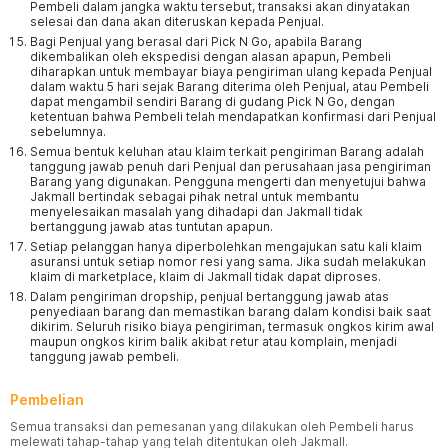
Pembeli dalam jangka waktu tersebut, transaksi akan dinyatakan
selesai dan dana akan diteruskan kepada Penjual.
Bagi Penjual yang berasal dari Pick N Go, apabila Barang
dikembalikan oleh ekspedisi dengan alasan apapun, Pembeli
diharapkan untuk membayar biaya pengiriman ulang kepada Penjual
dalam waktu 5 hari sejak Barang diterima oleh Penjual, atau Pembeli
dapat mengambil sendiri Barang di gudang Pick N Go, dengan
ketentuan bahwa Pembeli telah mendapatkan konfirmasi dari Penjual
sebelumnya.
Semua bentuk keluhan atau klaim terkait pengiriman Barang adalah
tanggung jawab penuh dari Penjual dan perusahaan jasa pengiriman
Barang yang digunakan. Pengguna mengerti dan menyetujui bahwa
Jakmall bertindak sebagai pihak netral untuk membantu
menyelesaikan masalah yang dihadapi dan Jakmall tidak
bertanggung jawab atas tuntutan apapun.
Setiap pelanggan hanya diperbolehkan mengajukan satu kali klaim
asuransi untuk setiap nomor resi yang sama. Jika sudah melakukan
klaim di marketplace, klaim di Jakmall tidak dapat diproses.
Dalam pengiriman dropship, penjual bertanggung jawab atas
penyediaan barang dan memastikan barang dalam kondisi baik saat
dikirim. Seluruh risiko biaya pengiriman, termasuk ongkos kirim awal
maupun ongkos kirim balik akibat retur atau komplain, menjadi
tanggung jawab pembeli.
Pembelian
Semua transaksi dan pemesanan yang dilakukan oleh Pembeli harus
melewati tahap-tahap yang telah ditentukan oleh Jakmall.