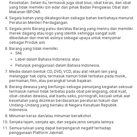
Kesehatan. Selain itu, termasuk juga obat bius, obat keras, dan obat
yang tidak memiliki izin edar dari pihak Badan Pengawas Obat dan
Makanan (BPOM).
Segala bahan yang dikategorikan sebagai bahan berbahaya menurut
Peraturan Menteri Perdagangan.
Segala jenis Barang palsu dan/atau Barang yang meniru dan memiliki
merek dagang atau logo yang identik sehingga sangat sulit
dibedakan dari merek aslinya sebagai upaya untuk menyamar
sebagai Produk asli.
Barang yang tidak memiliki:
SNI;
Label dalam Bahasa Indonesia; atau
Petunjuk penggunaan dalam Bahasa Indonesia.
Media dalam bentuk CD, DVD, VCD, atau alat rekam lain yang
melanggar hak cipta, termasuk namun tidak terbatas pada musik,
permainan, film, atau perangkat lunak bajakan.
Barang dewasa yang berfungsi sebagai penunjang kegiatan seksual
termasuk namun tidak terbatas pada obat perangsang, obat kuat,
obat-obatan dewasa, alat bantu seks, pornografi, kecuali untuk alat
kesehatan yang diizinkan berdasarkan peraturan hukum dan
Undang-Undang yang berlaku di Negara Kesatuan Republik
Indonesia.
Minuman keras dan/atau minuman beralkohol.
Senjata tajam, senjata api, dan segala jenis senjata lainnya.
Semua tulisan yang dapat berpengaruh negatif terhadap
penggunaan Platform Jakmall.