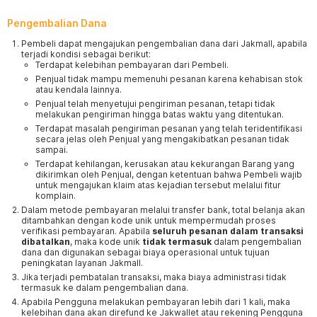
Pengembalian Dana
Pembeli dapat mengajukan pengembalian dana dari Jakmall, apabila
terjadi kondisi sebagai berikut:
Terdapat kelebihan pembayaran dari Pembeli.
Penjual tidak mampu memenuhi pesanan karena kehabisan stok
atau kendala lainnya.
Penjual telah menyetujui pengiriman pesanan, tetapi tidak
melakukan pengiriman hingga batas waktu yang ditentukan.
Terdapat masalah pengiriman pesanan yang telah teridentifikasi
secara jelas oleh Penjual yang mengakibatkan pesanan tidak
sampai.
Terdapat kehilangan, kerusakan atau kekurangan Barang yang
dikirimkan oleh Penjual, dengan ketentuan bahwa Pembeli wajib
untuk mengajukan klaim atas kejadian tersebut melalui fitur
komplain.
Dalam metode pembayaran melalui transfer bank, total belanja akan
ditambahkan dengan kode unik untuk mempermudah proses
verifikasi pembayaran. Apabila
seluruh pesanan dalam transaksi
dibatalkan
, maka kode unik
tidak termasuk
dalam pengembalian
dana dan digunakan sebagai biaya operasional untuk tujuan
peningkatan layanan Jakmall.
Jika terjadi pembatalan transaksi, maka biaya administrasi tidak
termasuk ke dalam pengembalian dana.
Apabila Pengguna melakukan pembayaran lebih dari 1 kali, maka
kelebihan dana akan direfund ke Jakwallet atau rekening Pengguna