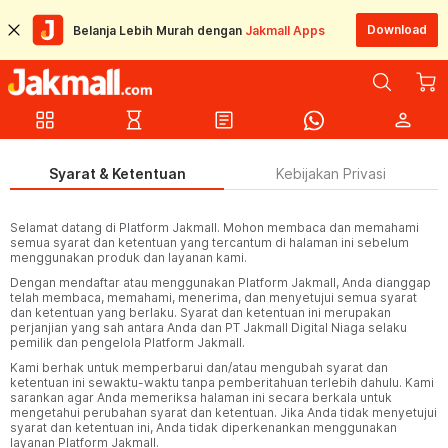
Download
Belanja Lebih Murah dengan
Jakmall Apps
grid_view
hourglass_empty
article
person
Syarat & Ketentuan
Kebijakan Privasi
Selamat datang di Platform Jakmall. Mohon membaca dan memahami
semua syarat dan ketentuan yang tercantum di halaman ini sebelum
menggunakan produk dan layanan kami.
Dengan mendaftar atau menggunakan Platform Jakmall, Anda dianggap
telah membaca, memahami, menerima, dan menyetujui semua syarat
dan ketentuan yang berlaku. Syarat dan ketentuan ini merupakan
perjanjian yang sah antara Anda dan PT Jakmall Digital Niaga selaku
pemilik dan pengelola Platform Jakmall.
Kami berhak untuk memperbarui dan/atau mengubah syarat dan
ketentuan ini sewaktu-waktu tanpa pemberitahuan terlebih dahulu. Kami
sarankan agar Anda memeriksa halaman ini secara berkala untuk
mengetahui perubahan syarat dan ketentuan. Jika Anda tidak menyetujui
syarat dan ketentuan ini, Anda tidak diperkenankan menggunakan
layanan Platform Jakmall.