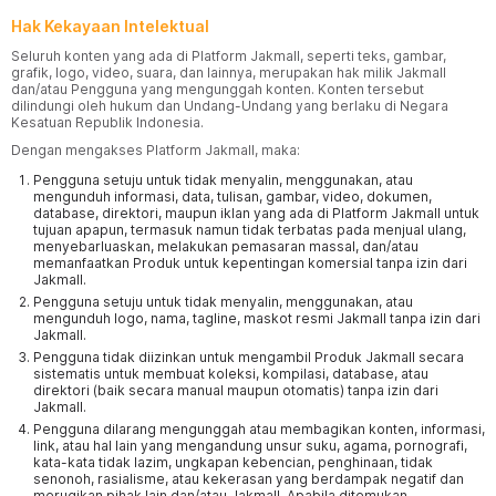
Hak Kekayaan Intelektual
Seluruh konten yang ada di Platform Jakmall, seperti teks, gambar,
grafik, logo, video, suara, dan lainnya, merupakan hak milik Jakmall
dan/atau Pengguna yang mengunggah konten. Konten tersebut
dilindungi oleh hukum dan Undang-Undang yang berlaku di Negara
Kesatuan Republik Indonesia.
Dengan mengakses Platform Jakmall, maka:
Pengguna setuju untuk tidak menyalin, menggunakan, atau
mengunduh informasi, data, tulisan, gambar, video, dokumen,
database, direktori, maupun iklan yang ada di Platform Jakmall untuk
tujuan apapun, termasuk namun tidak terbatas pada menjual ulang,
menyebarluaskan, melakukan pemasaran massal, dan/atau
memanfaatkan Produk untuk kepentingan komersial tanpa izin dari
Jakmall.
Pengguna setuju untuk tidak menyalin, menggunakan, atau
mengunduh logo, nama, tagline, maskot resmi Jakmall tanpa izin dari
Jakmall.
Pengguna tidak diizinkan untuk mengambil Produk Jakmall secara
sistematis untuk membuat koleksi, kompilasi, database, atau
direktori (baik secara manual maupun otomatis) tanpa izin dari
Jakmall.
Pengguna dilarang mengunggah atau membagikan konten, informasi,
link, atau hal lain yang mengandung unsur suku, agama, pornografi,
kata-kata tidak lazim, ungkapan kebencian, penghinaan, tidak
senonoh, rasialisme, atau kekerasan yang berdampak negatif dan
merugikan pihak lain dan/atau Jakmall. Apabila ditemukan