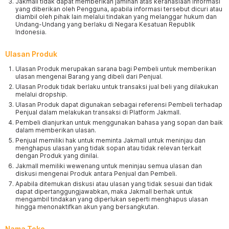
Jakmall tidak dapat memberikan jaminan atas kerahasiaan informasi
yang diberikan oleh Pengguna, apabila informasi tersebut dicuri atau
diambil oleh pihak lain melalui tindakan yang melanggar hukum dan
Undang-Undang yang berlaku di Negara Kesatuan Republik
Indonesia.
Ulasan Produk
Ulasan Produk merupakan sarana bagi Pembeli untuk memberikan
ulasan mengenai Barang yang dibeli dari Penjual.
Ulasan Produk tidak berlaku untuk transaksi jual beli yang dilakukan
melalui dropship.
Ulasan Produk dapat digunakan sebagai referensi Pembeli terhadap
Penjual dalam melakukan transaksi di Platform Jakmall.
Pembeli dianjurkan untuk menggunakan bahasa yang sopan dan baik
dalam memberikan ulasan.
Penjual memiliki hak untuk meminta Jakmall untuk meninjau dan
menghapus ulasan yang tidak sopan atau tidak relevan terkait
dengan Produk yang dinilai.
Jakmall memiliki wewenang untuk meninjau semua ulasan dan
diskusi mengenai Produk antara Penjual dan Pembeli.
Apabila ditemukan diskusi atau ulasan yang tidak sesuai dan tidak
dapat dipertanggungjawabkan, maka Jakmall berhak untuk
mengambil tindakan yang diperlukan seperti menghapus ulasan
hingga menonaktifkan akun yang bersangkutan.
Nama Toko