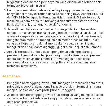
tergantung dari metode pembayaran yang dipakai dan refund tidak
termasuk biaya administrasi.
Untuk pengembalian melalui rekening Pengguna, maka Jakmall
hanya dapat melayani refund dana ke rekening BCA, Mandiri, BNI, BRI
dan CIMB NIAGA. Apabila Pengguna tidak memiliki 5 Bank tersebut,
maka biaya admin atas refund yang diakibatkan transfer berbeda
Bank akan menjadi tanggung jawab Pengguna.
Jakmall memiliki kewenangan untuk mengambil keputusan atas
setiap permasalahan transaksi yang belum terselesaikan akibat tidak
adanya kesepakatan atau penyelesaian antara Penjual dan Pembeli,
dengan tetap mempertimbangkan dan memperhatikan bukti-bukti
yang ada. Keputusan Jakmall merupakan keputusan akhir yang
mengikat dan tidak dapat diganggu gugat oleh Penjual dan Pembeli.
Apabila terdapat kendala dalam pengiriman sehingga Barang
pesanan dikembalikan oleh jasa pengiriman ke Penjual dan pesanan
dibatalkan, maka Jakmall memiliki kewenangan penuh untuk
mengembalikan dana sebesar harga Barang tersebut dan tidak
termasuk biaya kirim.
Keamanan
Pengguna bertanggung jawab untuk menjaga kerahasiaan data profil
pribadinya, seperti alamat email, password, dan informasi lain yang
menjadi bagian dari data profil pribadi Pengguna.
Jakmall tidak bertanggung jawab atas kerugian yang mungkin dialami
sebagai akibat dari kelalaian Pengguna dalam menjaga kerahasiaan
data profil pribadinya.