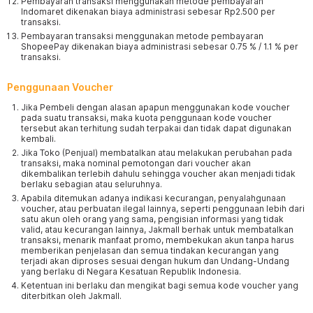
Pembayaran transaksi menggunakan metode pembayaran
Indomaret dikenakan biaya administrasi sebesar Rp2.500 per
transaksi.
Pembayaran transaksi menggunakan metode pembayaran
ShopeePay dikenakan biaya administrasi sebesar 0.75 % / 1.1 % per
transaksi.
Penggunaan Voucher
Jika Pembeli dengan alasan apapun menggunakan kode voucher
pada suatu transaksi, maka kuota penggunaan kode voucher
tersebut akan terhitung sudah terpakai dan tidak dapat digunakan
kembali.
Jika Toko (Penjual) membatalkan atau melakukan perubahan pada
transaksi, maka nominal pemotongan dari voucher akan
dikembalikan terlebih dahulu sehingga voucher akan menjadi tidak
berlaku sebagian atau seluruhnya.
Apabila ditemukan adanya indikasi kecurangan, penyalahgunaan
voucher, atau perbuatan ilegal lainnya, seperti penggunaan lebih dari
satu akun oleh orang yang sama, pengisian informasi yang tidak
valid, atau kecurangan lainnya, Jakmall berhak untuk membatalkan
transaksi, menarik manfaat promo, membekukan akun tanpa harus
memberikan penjelasan dan semua tindakan kecurangan yang
terjadi akan diproses sesuai dengan hukum dan Undang-Undang
yang berlaku di Negara Kesatuan Republik Indonesia.
Ketentuan ini berlaku dan mengikat bagi semua kode voucher yang
diterbitkan oleh Jakmall.