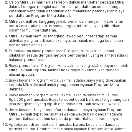
Calon Mitra Jakmall harus terlebih dahulu mendaftar sebagai Mitra
Jakmall dengan mengisi data formulir pendaftaran sesuai dengan
ketentuan yang telah ditentukan dan melakukan pembayaran biaya
pendaftaran Program Mitra Jakmall.
Mitra Jakmall bertanggung jawab penuh dan menjamin kebenaran
serta keakuratan data terhadap segala informasi yang diberikan
dalam formulir pendaftaran.
Mitra Jakmall memiliki tanggung jawab penuh terhadap semua
aktivitas yang terjadi pada akunnya, termasuk menjaga keamanan
dan kerahasiaan akun.
Pembayaran biaya pendaftaran Program Mitra Jakmall dapat
dilakukan sesuai dengan metode pembayaran yang telah tersedia di
halaman pendaftaran.
Biaya pendaftaran Program Mitra Jakmall yang telah dibayarkan oleh
Mitra Jakmall kepada Jakmall tidak dapat dikembalikan dengan
alasan apapun.
Biaya layanan Program Mitra Jakmall adalah biaya yang dibebankan
kepada Mitra Jakmall untuk penggunaan layanan Program Mitra
Jakmall.
Biaya layanan Program Mitra Jakmall akan dikenakan mulai dari
Rp2.200 per transaksi. Biaya tersebut dapat berbeda tergantung dari
jasa pengiriman yang dipilih dan dapat berubah sewaktu-waktu.
Jenis layanan, biaya pendaftaran dan/atau biaya layanan Program
Mitra Jakmall dapat berubah sewaktu-waktu baik dengan adanya
pemberitahuan ataupun tanpa ada pemberitahuan sebelumnya.
Apabila terjadi pembatalan transaksi karena kesalahan dan/atau
permintaan dari Pembeli, maka biaya layanan Program Mitra Jakmall