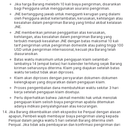
Jika harga Barang melebihi 10 kali biaya pengiriman, disarankan
bagi Pengguna untuk menggunakan asuransi pengiriman.
JNE bertanggung jawab untuk mengganti kerugian yang dialami
oleh Pengguna akibat keterlambatan, kerusakan, kehilangan atau
kesalahan dalam pengiriman Barang yang timbul akibat kelalaian
JNE.
JNE memberikan jaminan penggantian atas kerusakan,
kehilangan, atau kesalahan dalam pengiriman Barang yang
terbukti menjadi kesalahan JNE dengan batas maksimal 10 kali
tarif pengiriman untuk pengiriman domestik atau paling tinggi 100
USD untuk pengiriman internasional, kecuali jika Barang telah
diasuransikan.
Batas waktu maksimum untuk pengajuan klaim selambat-
lambatnya 14 (empat belas) hari kalender terhitung sejak Barang
kiriman seharusnya diterima. Klaim yang diajukan setelah batas
waktu tersebut tidak akan diproses.
Klaim akan diproses dengan persyaratan dokumen-dokumen
kelengkapan yang disyaratkan dalam pengajuan klaim.
Proses pengembalian dana membutuhkan waktu sekitar 3 hari
kerja setelah pengajuan klaim disetujui.
Perlu diperhatikan bahwa Jakmall memiliki hak untuk menolak
pengajuan klaim selisih biaya pengiriman apabila ditemukan
adanya indikasi penyalahgunaan atau kecurangan.
Jika Barang dikembalikan oleh ekspedisi ke Penjual dengan alasan
apapun, Pembeli wajib membayar biaya pengiriman ulang kepada
Penjual dalam jangka waktu 5 hari setelah Barang diterima oleh
Penjual. Jika tidak ada pembayaran dan konfirmasi pengiriman dari