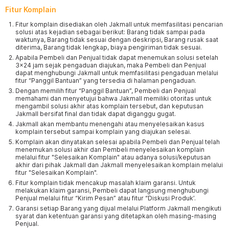
Fitur Komplain
Fitur komplain disediakan oleh Jakmall untuk memfasilitasi pencarian
solusi atas kejadian sebagai berikut: Barang tidak sampai pada
waktunya, Barang tidak sesuai dengan deskripsi, Barang rusak saat
diterima, Barang tidak lengkap, biaya pengiriman tidak sesuai.
Apabila Pembeli dan Penjual tidak dapat menemukan solusi setelah
3x24 jam sejak pengaduan diajukan, maka Pembeli dan Penjual
dapat menghubungi Jakmall untuk memfasilitasi pengaduan melalui
fitur “Panggil Bantuan” yang tersedia di halaman pengaduan.
Dengan memilih fitur “Panggil Bantuan”, Pembeli dan Penjual
memahami dan menyetujui bahwa Jakmall memiliki otoritas untuk
mengambil solusi akhir atas komplain tersebut, dan keputusan
Jakmall bersifat final dan tidak dapat diganggu gugat.
Jakmall akan membantu menengahi atau menyelesaikan kasus
komplain tersebut sampai komplain yang diajukan selesai.
Komplain akan dinyatakan selesai apabila Pembeli dan Penjual telah
menemukan solusi akhir dan Pembeli menyelesaikan komplain
melalui fitur "Selesaikan Komplain" atau adanya solusi/keputusan
akhir dari pihak Jakmall dan Jakmall menyelesaikan komplain melalui
fitur "Selesaikan Komplain".
Fitur komplain tidak mencakup masalah klaim garansi. Untuk
melakukan klaim garansi, Pembeli dapat langsung menghubungi
Penjual melalui fitur “Kirim Pesan” atau fitur “Diskusi Produk’.
Garansi setiap Barang yang dijual melalui Platform Jakmall mengikuti
syarat dan ketentuan garansi yang ditetapkan oleh masing-masing
Penjual.