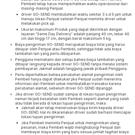
Pembeli tetap harus memperhatikan waktu operasional dari
masing-masing Penjual.
driver GO-SEND membutuhkan waktu sekitar 3 s.d 5 jam untuk
menuju lokasi Penjual setelah Penjual meminta driver untuk
melakukan pick up.
Ukuran maksimum Produk yang dapat dikirimkan dengan
layanan “Same Day Delivery” adalah panjang 40 cm, lebar 40
cm dan tinggi 17 cm, dengan berat maksimum 5 kg.
Biaya pengiriman GO-SEND merupakan biaya total yang harus
dibayar oleh Penjual atau Pembeli, sehingga tidak ada biaya
tambahan lain yang perlu dibayarkan.
Pengguna memahami dan setuju bahwa biaya tambahan yang
dibayar langsung kepada driver GO-SEND tanpa melalui sistem
pembayaran Jakmall adalah tanggung jawab pribadi Pengguna.
Perlu diperhatikan bahwa perubahan alamat pengiriman oleh
Pembeli hanya dapat dilakukan jika Penjual sudah menerima
informasi dari Pembeli untuk membatalkan transaksi karena
perubahan alamat, sebelum driver GO-SEND dipanggil.
Jika driver GO-SEND sudah sampai di lokasi tujuan pengiriman
namun terjadi kesalahan oleh Pembeli seperti alamat yang salah
atau tidak berada di lokasi tujuan pengiriman, maka :
Jakmall akan tetap meneruskan biaya kirim kepada driver
GO-SEND. Hal ini dikarenakan driver sudah berhasil mencapai
lokasi tujuan pengiriman.
Jika Pembeli meminta Penjual untuk mengirimkan ulang
pesanan, maka Pembeli wajib menghubungi Penjual dan
membayar biaya kirim yang baru sesuai jumlah tagihan biaya