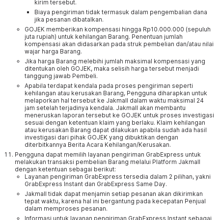
kirim tersebut.
Biaya pengiriman tidak termasuk dalam pengembalian dana
jika pesanan dibatalkan.
GOJEK memberikan kompensasi hingga Rp10.000.000 (sepuluh
juta rupiah) untuk kehilangan Barang. Penentuan jumlah
kompensasi akan didasarkan pada struk pembelian dan/atau nilai
wajar harga Barang.
Jika harga Barang melebihi jumlah maksimal kompensasi yang
ditentukan oleh GOJEK, maka selisih harga tersebut menjadi
tanggung jawab Pembeli.
Apabila terdapat kendala pada proses pengiriman seperti
kehilangan atau kerusakan Barang, Pengguna diharapkan untuk
melaporkan hal tersebut ke Jakmall dalam waktu maksimal 24
jam setelah terjadinya kendala. Jakmall akan membantu
meneruskan laporan tersebut ke GOJEK untuk proses investigasi
sesuai dengan ketentuan klaim yang berlaku. Klaim kehilangan
atau kerusakan Barang dapat dilakukan apabila sudah ada hasil
investigasi dari pihak GOJEK yang dibuktikan dengan
diterbitkannya Berita Acara Kehilangan/Kerusakan.
Pengguna dapat memilih layanan pengiriman GrabExpress untuk
melakukan transaksi pembelian Barang melalui Platform Jakmall
dengan ketentuan sebagai berikut:
Layanan pengiriman GrabExpress tersedia dalam 2 pilihan, yakni
GrabExpress Instant dan GrabExpress Same Day.
Jakmall tidak dapat menjamin setiap pesanan akan dikirimkan
tepat waktu, karena hal ini bergantung pada kecepatan Penjual
dalam memproses pesanan.
Informasi untuk layanan pengiriman GrabExpress Instant sebagai