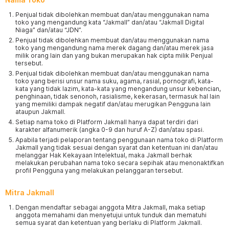
Penjual tidak dibolehkan membuat dan/atau menggunakan nama
toko yang mengandung kata “Jakmall” dan/atau “Jakmall Digital
Niaga” dan/atau “JDN”.
Penjual tidak dibolehkan membuat dan/atau menggunakan nama
toko yang mengandung nama merek dagang dan/atau merek jasa
milik orang lain dan yang bukan merupakan hak cipta milik Penjual
tersebut.
Penjual tidak dibolehkan membuat dan/atau menggunakan nama
toko yang berisi unsur nama suku, agama, rasial, pornografi, kata-
kata yang tidak lazim, kata-kata yang mengandung unsur kebencian,
penghinaan, tidak senonoh, rasialisme, kekerasan, termasuk hal lain
yang memiliki dampak negatif dan/atau merugikan Pengguna lain
ataupun Jakmall.
Setiap nama toko di Platform Jakmall hanya dapat terdiri dari
karakter alfanumerik (angka 0-9 dan huruf A-Z) dan/atau spasi.
Apabila terjadi pelaporan tentang penggunaan nama toko di Platform
Jakmall yang tidak sesuai dengan syarat dan ketentuan ini dan/atau
melanggar Hak Kekayaan Intelektual, maka Jakmall berhak
melakukan perubahan nama toko secara sepihak atau menonaktifkan
profil Pengguna yang melakukan pelanggaran tersebut.
Mitra Jakmall
Dengan mendaftar sebagai anggota Mitra Jakmall, maka setiap
anggota memahami dan menyetujui untuk tunduk dan mematuhi
semua syarat dan ketentuan yang berlaku di Platform Jakmall.