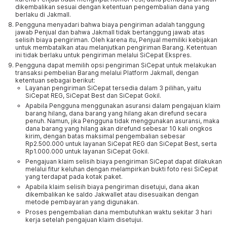
dikembalikan sesuai dengan ketentuan pengembalian dana yang
berlaku di Jakmall.
Pengguna menyadari bahwa biaya pengiriman adalah tanggung
jawab Penjual dan bahwa Jakmall tidak bertanggung jawab atas
selisih biaya pengiriman. Oleh karena itu, Penjual memiliki kebijakan
untuk membatalkan atau melanjutkan pengiriman Barang. Ketentuan
ini tidak berlaku untuk pengiriman melalui SiCepat Ekspres.
Pengguna dapat memilih opsi pengiriman SiCepat untuk melakukan
transaksi pembelian Barang melalui Platform Jakmall, dengan
ketentuan sebagai berikut:
Layanan pengiriman SiCepat tersedia dalam 3 pilihan, yaitu
SiCepat REG, SiCepat Best dan SiCepat Gokil.
Apabila Pengguna menggunakan asuransi dalam pengajuan klaim
barang hilang, dana barang yang hilang akan direfund secara
penuh. Namun, jika Pengguna tidak menggunakan asuransi, maka
dana barang yang hilang akan direfund sebesar 10 kali ongkos
kirim, dengan batas maksimal pengembalian sebesar
Rp2.500.000 untuk layanan SiCepat REG dan SiCepat Best, serta
Rp1.000.000 untuk layanan SiCepat Gokil.
Pengajuan klaim selisih biaya pengiriman SiCepat dapat dilakukan
melalui fitur keluhan dengan melampirkan bukti foto resi SiCepat
yang terdapat pada kotak paket.
Apabila klaim selisih biaya pengiriman disetujui, dana akan
dikembalikan ke saldo Jakwallet atau disesuaikan dengan
metode pembayaran yang digunakan.
Proses pengembalian dana membutuhkan waktu sekitar 3 hari
kerja setelah pengajuan klaim disetujui.