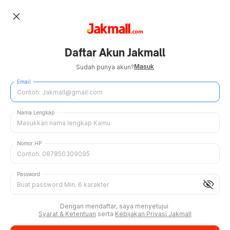
close
Daftar Akun Jakmall
Masuk
Sudah punya akun?
Email
Nama Lengkap
Nomor HP
Password
visibility_off
Dengan mendaftar, saya menyetujui
Syarat & Ketentuan
serta
Kebijakan Privasi Jakmall