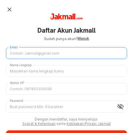
close
Daftar Akun Jakmall
Masuk
Sudah punya akun?
Email
Nama Lengkap
Nomor HP
Password
visibility_off
Dengan mendaftar, saya menyetujui
Syarat & Ketentuan
serta
Kebijakan Privasi Jakmall