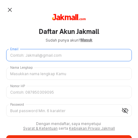
close
Daftar Akun Jakmall
Masuk
Sudah punya akun?
Email
Nama Lengkap
Nomor HP
Password
visibility_off
Dengan mendaftar, saya menyetujui
Syarat & Ketentuan
serta
Kebijakan Privasi Jakmall