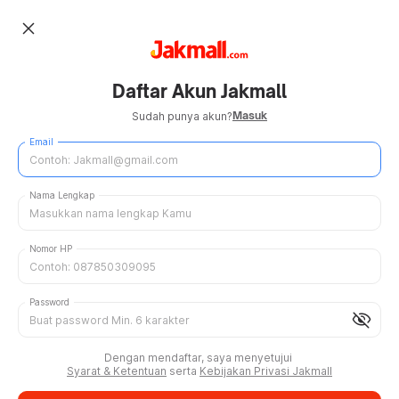
close
Daftar Akun Jakmall
Masuk
Sudah punya akun?
Email
Nama Lengkap
Nomor HP
Password
visibility_off
Dengan mendaftar, saya menyetujui
Syarat & Ketentuan
serta
Kebijakan Privasi Jakmall