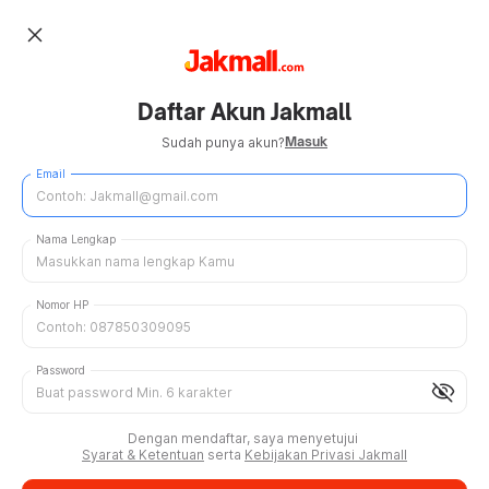
close
Daftar Akun Jakmall
Masuk
Sudah punya akun?
Email
Nama Lengkap
Nomor HP
Password
visibility_off
Dengan mendaftar, saya menyetujui
Syarat & Ketentuan
serta
Kebijakan Privasi Jakmall