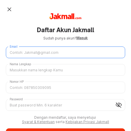
close
Daftar Akun Jakmall
Masuk
Sudah punya akun?
Email
Nama Lengkap
Nomor HP
Password
visibility_off
Dengan mendaftar, saya menyetujui
Syarat & Ketentuan
serta
Kebijakan Privasi Jakmall