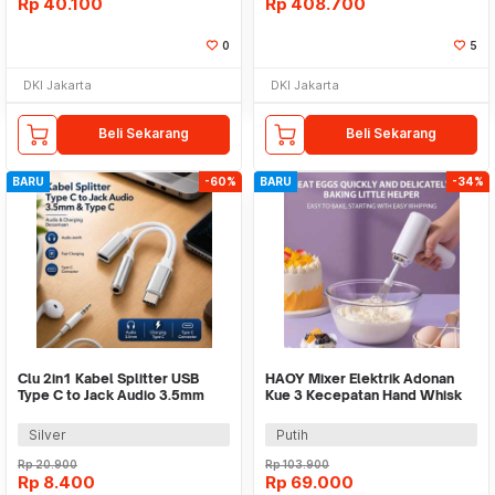
Rp
40.100
Rp
408.700
0
5
DKI Jakarta
DKI Jakarta
Beli Sekarang
Beli Sekarang
BARU
-60%
BARU
-34%
Clu 2in1 Kabel Splitter USB
HAOY Mixer Elektrik Adonan
Type C to Jack Audio 3.5mm
Kue 3 Kecepatan Hand Whisk
dan Type C - L45
13W 800mAh - HMF30
Silver
Putih
Rp
20.900
Rp
103.900
Rp
8.400
Rp
69.000