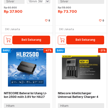
Silver
Silver
Rp
60.900
Rp
118.900
Rp
37.900
Rp
73.700
8
0
DKI Jakarta
DKI Jakarta
Beli Sekarang
Beli Sekarang
BARU
-47%
BARU
-21%
NITECORE Baterai Isi Ulang Li-
Nitecore Intellicharger
Ion 2500 mAh 3.8V for HA27
Universal Battery Charger 4
HA29 UHE - HLB2500
Slot for Li-ion - NEW i4
Hitam
Hitam