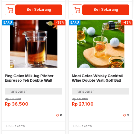
Beli Sekarang
Beli Sekarang
BARU
-39%
BARU
-43%
Ping Gelas Milk Jug Pitcher
Meci Gelas Whisky Cocktail
Espresso Teh Double Wall
Wine Double Wall Golf Ball
Glass 250ml - KCH300
Glass 50ml - SG-05
Transparan
Transparan
Rp
58.900
Rp
46.900
Rp
36.500
Rp
27.100
0
3
DKI Jakarta
DKI Jakarta