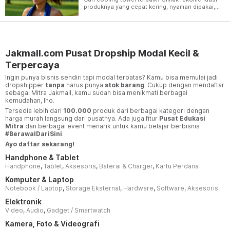
produknya yang cepat kering, nyaman dipakai,
dan cocok untuk olahraga maupun traveling
berikut ini.
Jakmall.com Pusat Dropship Modal Kecil &
Terpercaya
Ingin punya bisnis sendiri tapi modal terbatas? Kamu bisa memulai jadi
dropshipper
tanpa
harus punya
stok barang
. Cukup dengan mendaftar
sebagai Mitra Jakmall, kamu sudah bisa menikmati berbagai
kemudahan, lho.
Tersedia lebih dari
100.000
produk dari berbagai kategori dengan
harga murah langsung dari pusatnya. Ada juga fitur
Pusat Edukasi
Mitra
dan berbagai event menarik untuk kamu belajar berbisnis
#BerawalDariSini
.
Ayo daftar sekarang!
Handphone & Tablet
Handphone
,
Tablet
,
Aksesoris
,
Baterai & Charger
,
Kartu Perdana
Komputer & Laptop
Notebook / Laptop
,
Storage Eksternal
,
Hardware
,
Software
,
Aksesoris
Elektronik
Video
,
Audio
,
Gadget / Smartwatch
Kamera, Foto & Videografi