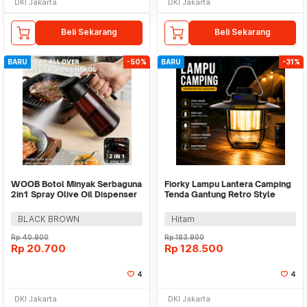
DKI Jakarta
DKI Jakarta
Beli Sekarang
Beli Sekarang
BARU
-50%
BARU
-31%
WOOB Botol Minyak Serbaguna
Fiorky Lampu Lantera Camping
2in1 Spray Olive Oil Dispenser
Tenda Gantung Retro Style
470ml - CY185
1500mAh - TM-LY02
BLACK BROWN
Hitam
Rp
40.900
Rp
183.900
Rp
20.700
Rp
128.500
4
4
DKI Jakarta
DKI Jakarta