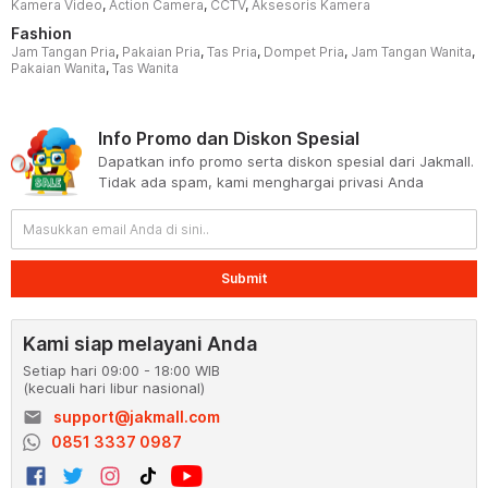
Kamera Video
,
Action Camera
,
CCTV
,
Aksesoris Kamera
Fashion
Jam Tangan Pria
,
Pakaian Pria
,
Tas Pria
,
Dompet Pria
,
Jam Tangan Wanita
,
Pakaian Wanita
,
Tas Wanita
Info Promo dan Diskon Spesial
Dapatkan info promo serta diskon spesial dari Jakmall.
Tidak ada spam, kami menghargai privasi Anda
Submit
Kami siap melayani Anda
Setiap hari 09:00 - 18:00 WIB
(kecuali hari libur nasional)
email
support@jakmall.com
0851 3337 0987