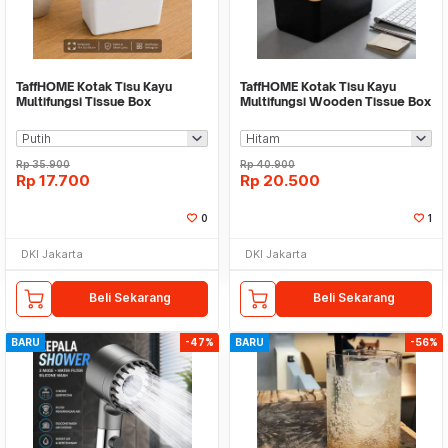
TaffHOME Kotak Tisu Kayu
TaffHOME Kotak Tisu Kayu
Multifungsi Tissue Box
Multifungsi Wooden Tissue Box
16x12x9.5cm - ZJ06
21x13x9.5cm - ZJ05
Rp
35.900
Rp
40.900
Rp
17.700
Rp
20.500
0
1
DKI Jakarta
DKI Jakarta
Beli Sekarang
Beli Sekarang
BARU
-47%
BARU
-56%