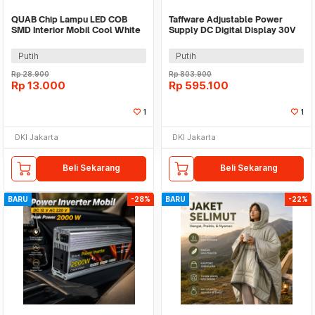
QUAB Chip Lampu LED COB
Taffware Adjustable Power
SMD Interior Mobil Cool White
Supply DC Digital Display 30V
0.2W 12V - 30SMD
5A 150W - PDS-305G
Putih
Putih
Rp
28.900
Rp
803.900
Rp
13.000
Rp
595.100
1
1
DKI Jakarta
DKI Jakarta
Beli Sekarang
Beli Sekarang
BARU
-28%
BARU
-22%