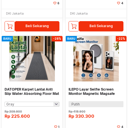
6
4
DKI Jakarta
DKI Jakarta
Beli Sekarang
Beli Sekarang
BARU
-28%
BARU
-22%
DATOPER Karpet Lantai Anti
ILEPO Layar Selfie Screen
Slip Water Absorbing Floor Mat
Monitor Magnetic Magsafe
60x300cm - BQ100
Recorder 4.02 Inch - X5
Putih
Rp
309.900
Rp
418.900
Rp
225.600
Rp
330.300
1
4