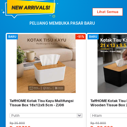
Lihat Semua
PELUANG MEMBUKA PASAR BARU
BARU
-51%
BARU
TaffHOME Kotak Tisu Kayu Multifungsi
TaffHOME Kotak Tisu 
Tissue Box 16x12x9.5cm - ZJ06
Wooden Tissue Box 
Rp
35.900
Rp
40.900