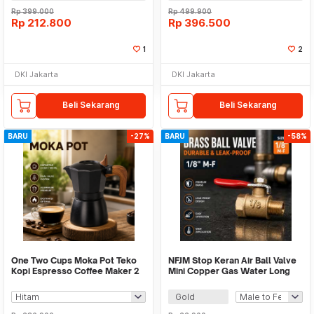
Rp
399.000
Rp
499.900
Rp
212.800
Rp
396.500
1
2
DKI Jakarta
DKI Jakarta
Beli Sekarang
Beli Sekarang
BARU
-27%
BARU
-58%
One Two Cups Moka Pot Teko
NFJM Stop Keran Air Ball Valve
Kopi Espresso Coffee Maker 2
Mini Copper Gas Water Long
Cup 100ml - L30
Nose Handle - DN20
Gold