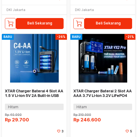
DKI Jakarta
DKI Jakarta
Beli Sekarang
Beli Sekarang
BARU
-26%
BARU
-21%
XTAR Charger Baterai 4 Slot AA
XTAR Charger Baterai 2 Slot AA
1.5 V Li-ion 5V 2A Built-in USB
AAA 3.7V Li-Ion 3.2V LiFePO4
Type-C - C4-AA
1.2V Ni-MH - VX2 PRO KT
Hitam
Hitam
Rp
40.000
Rp
310.000
Rp
29.700
Rp
246.600
3
5