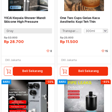
YICAI Kepala Shower Mandi
One Two Cups Gelas Kaca
Silicone High Pressure
Aesthetic Kopi Teh Thin
Adjustable 3 Mode - KF-10
Straight Glass - AR2
Gray
Transparan
Rp
53.900
Rp
25.900
Rp
28.700
Rp
11.500
0
15
DKI Jakarta
DKI Jakarta
Beli Sekarang
Beli Sekarang
BARU
-33%
BARU
-40%