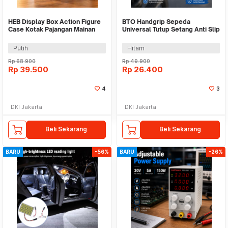
HEB Display Box Action Figure
BTO Handgrip Sepeda
Case Kotak Pajangan Mainan
Universal Tutup Setang Anti Slip
Blindbox - TF-2110
Handlebar - GR50
Putih
Hitam
Rp
68.900
Rp
49.900
Rp
39.500
Rp
26.400
4
3
DKI Jakarta
DKI Jakarta
Beli Sekarang
Beli Sekarang
BARU
-56%
BARU
-26%