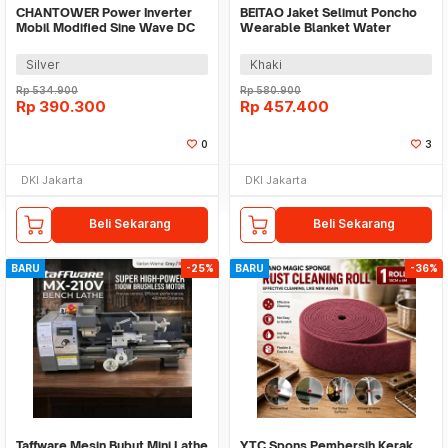
CHANTOWER Power Inverter
BEITAO Jaket Selimut Poncho
Mobil Modified Sine Wave DC
Wearable Blanket Water
12V AC 220V 2000W - SAA-
Repellent Nylon - BH-1123
2000A
Silver
Khaki
Rp
534.900
Rp
580.900
Rp
390.300
Rp
457.400
0
3
DKI Jakarta
DKI Jakarta
Beli Sekarang
Beli Sekarang
BARU
-25%
BARU
-36%
Taffware Mesin Bubut Mini Lathe
YTC Spons Pembersih Kerak