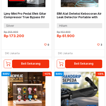
Ljmy Mini Pro Pedal Efek Gitar
EIM Alat Deteksi Kebocoran Air
Compressor True Bypass 9V
Leak Detector Portable with
300mA - EF-15
Earphone - H918
Silver
Hitam
Rp
255.900
Rp
102.900
Rp
173.200
Rp
61.900
0
3
DKI Jakarta
DKI Jakarta
Beli Sekarang
Beli Sekarang
BARU
-43%
BARU
-48%