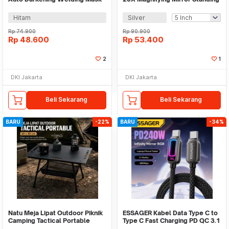
Solar Powered - HJ15
- HZJ-045
Hitam
Silver
Rp
74.900
Rp
90.900
Rp
48.600
Rp
53.400
2
1
DKI Jakarta
DKI Jakarta
Beli Sekarang
Beli Sekarang
BARU
-22%
BARU
-34%
Natu Meja Lipat Outdoor Piknik
ESSAGER Kabel Data Type C to
Camping Tactical Portable
Type C Fast Charging PD QC 3.1
60x40cm - CCJZ0002
5A 240W - ES-X81