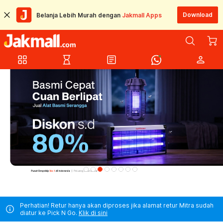
Download
Belanja Lebih Murah dengan
Jakmall Apps
grid_view
hourglass_empty
article
person
Perhatian! Retur hanya akan diproses jika alamat retur Mitra sudah
diatur ke Pick N Go.
Klik di sini