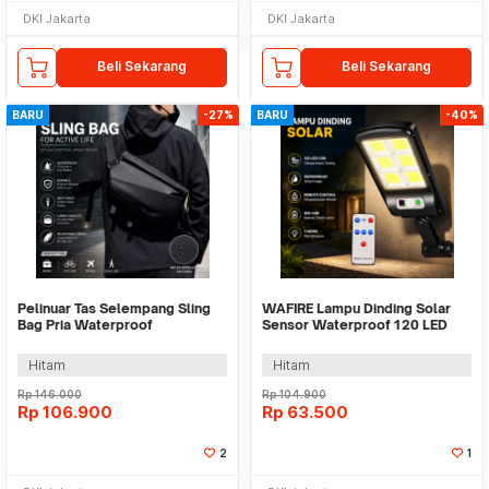
DKI Jakarta
DKI Jakarta
Beli Sekarang
Beli Sekarang
BARU
-27%
BARU
-40%
Pelinuar Tas Selempang Sling
WAFIRE Lampu Dinding Solar
Bag Pria Waterproof
Sensor Waterproof 120 LED
Crossbody Bag - RE885
COB Cool White - JX-F60
Hitam
Hitam
Rp
146.000
Rp
104.900
Rp
106.900
Rp
63.500
2
1