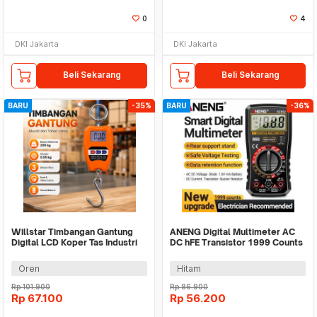
0
4
DKI Jakarta
DKI Jakarta
Beli Sekarang
Beli Sekarang
BARU
-35%
BARU
-36%
Willstar Timbangan Gantung
ANENG Digital Multimeter AC
Digital LCD Koper Tas Industri
DC hFE Transistor 1999 Counts
200kg 0.05kg - 8088
- SZ852
Oren
Hitam
Rp
101.900
Rp
86.900
Rp
67.100
Rp
56.200