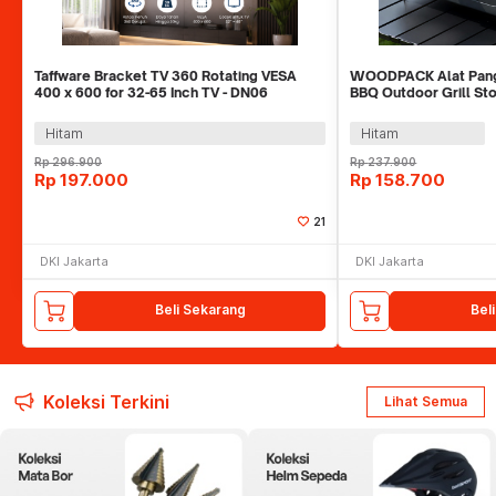
Taffware Bracket TV 360 Rotating VESA
WOODPACK Alat Pang
400 x 600 for 32-65 Inch TV - DN06
BBQ Outdoor Grill St
Hitam
Hitam
Rp
296.900
Rp
237.900
Rp
197.000
Rp
158.700
21
DKI Jakarta
DKI Jakarta
Beli Sekarang
Bel
Koleksi Terkini
Lihat Semua