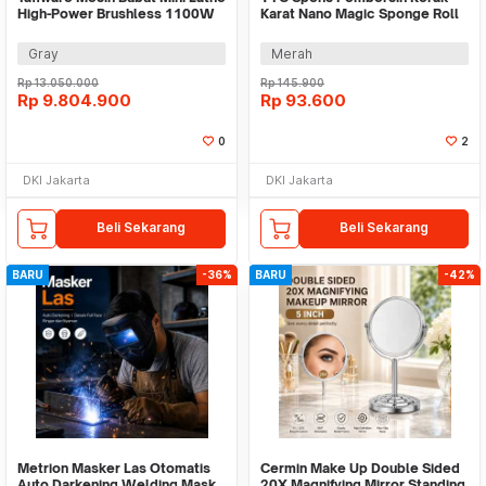
High-Power Brushless 1100W
Karat Nano Magic Sponge Roll
400mm - MX-210V
10cm 6M - LPZ-55
Gray
Merah
Rp
13.050.000
Rp
145.900
Rp
9.804.900
Rp
93.600
0
2
DKI Jakarta
DKI Jakarta
Beli Sekarang
Beli Sekarang
BARU
-36%
BARU
-42%
Metrion Masker Las Otomatis
Cermin Make Up Double Sided
Auto Darkening Welding Mask
20X Magnifying Mirror Standing