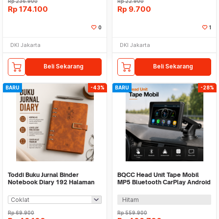
Rp
236.900
Rp
22.900
Rp
174.100
Rp
9.700
0
1
DKI Jakarta
DKI Jakarta
Beli Sekarang
Beli Sekarang
BARU
-43%
BARU
-28%
Toddi Buku Jurnal Binder
BQCC Head Unit Tape Mobil
Notebook Diary 192 Halaman
MP5 Bluetooth CarPlay Android
Horizontal Line - JQY-B299
Auto 7 Inch - D207
Hitam
Rp
69.900
Rp
559.900