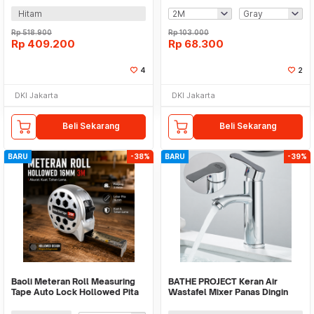
Hitam
Rp
518.900
Rp
103.000
Rp
409.200
Rp
68.300
4
2
DKI Jakarta
DKI Jakarta
Beli Sekarang
Beli Sekarang
BARU
-38%
BARU
-39%
Baoli Meteran Roll Measuring
BATHE PROJECT Keran Air
Tape Auto Lock Hollowed Pita
Wastafel Mixer Panas Dingin
Carbon Steel - DSH-30
Basin Faucet - K030