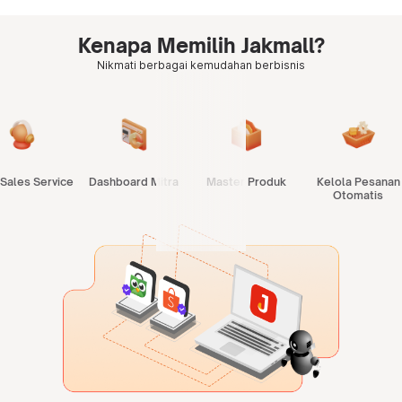
Kenapa Memilih Jakmall?
Nikmati berbagai kemudahan berbisnis
 Sales Service
Dashboard Mitra
Master Produk
Kelola Pesanan
Otomatis