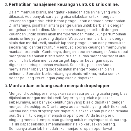
Perhatikan manajemen keuangan untuk bisnis online.
Dalam memulai bisnis, mengatur keuangan adalah hal yang wajib
dikuasai. Ada banyak cara yang bisa dilakukan untuk mengatur
keuangan agar tidak lebih besar pengeluaran daripada pendapatan.
Di antaranya, pisahkan antara pengeluaran untuk berbisnis dengan
pengeluaran pribadimu. Memisahkan keuangan pribadi dengan
keuangan untuk bisnis akan mempermudah mengukur pertumbuhan
bisnis online yang sedang dijalani. Walaupun memulai bisnis dengan
skala dan modal kecil, buatlah laporan pengeluaran dan pemasukan
secara rapi dan terstruktur. Membuat laporan keuangan mempunyai
manfaat tersendiri. Contohnya, dengan laporan keuangan Anda dapat
menganalisa apakah bisnis yang dijalani sudah mencapai target atau
belum. Jika belum mencapai target, laporan keuangan dapat
digunakan sebagai bahan evaluasi. Selain itu, pastikan Anda
menyisihkan laba yang didapat untuk mengembangkan bisnis
onlinemu. Semakin berkembangnya bisnis milikmu, maka semakin
besar peluang keuntungan yang akan didapatkan.
Manfaatkan peluang usaha menjadi dropshipper.
Menjadi dropshipper merupakan salah satu peluang usaha yang bisa
dijalankan dengan modal kecil. Seperti yang telah dijelaskan
sebelumnya, ada banyak keuntungan yang bisa didapatkan dengan
menjadi dropshipper. Di antaranya adalah waktu yang lebih fleksibel.
Karena kegiatan dropshipper dapat dijalankan kapan pun dan dimana
pun. Selain itu, dengan menjadi dropshipper, Anda tidak perlu
bingung mencari tempat atau gudang untuk menyimpan stok barang.
Hal ini dapat sekaligus meminimalisir risiko kerusakan barang.
Semuanya akan lebih mudah jika menjadi dropshipper lewat