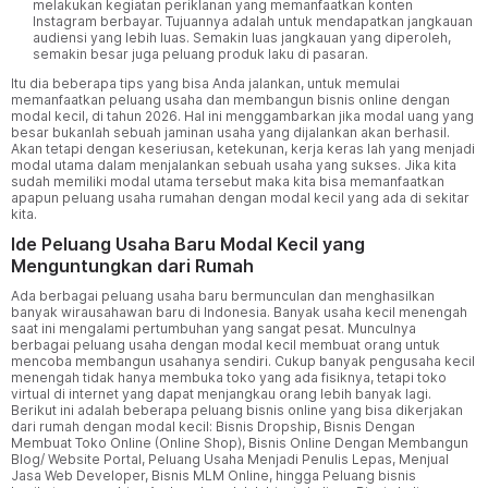
melakukan kegiatan periklanan yang memanfaatkan konten
Instagram berbayar. Tujuannya adalah untuk mendapatkan jangkauan
audiensi yang lebih luas. Semakin luas jangkauan yang diperoleh,
semakin besar juga peluang produk laku di pasaran.
Itu dia beberapa tips yang bisa Anda jalankan, untuk memulai
memanfaatkan peluang usaha dan membangun bisnis online dengan
modal kecil, di tahun 2026. Hal ini menggambarkan jika modal uang yang
besar bukanlah sebuah jaminan usaha yang dijalankan akan berhasil.
Akan tetapi dengan keseriusan, ketekunan, kerja keras lah yang menjadi
modal utama dalam menjalankan sebuah usaha yang sukses. Jika kita
sudah memiliki modal utama tersebut maka kita bisa memanfaatkan
apapun peluang usaha rumahan dengan modal kecil yang ada di sekitar
kita.
Ide Peluang Usaha Baru Modal Kecil yang
Menguntungkan dari Rumah
Ada berbagai peluang usaha baru bermunculan dan menghasilkan
banyak wirausahawan baru di Indonesia. Banyak usaha kecil menengah
saat ini mengalami pertumbuhan yang sangat pesat. Munculnya
berbagai peluang usaha dengan modal kecil membuat orang untuk
mencoba membangun usahanya sendiri. Cukup banyak pengusaha kecil
menengah tidak hanya membuka toko yang ada fisiknya, tetapi toko
virtual di internet yang dapat menjangkau orang lebih banyak lagi.
Berikut ini adalah beberapa peluang bisnis online yang bisa dikerjakan
dari rumah dengan modal kecil: Bisnis Dropship, Bisnis Dengan
Membuat Toko Online (Online Shop), Bisnis Online Dengan Membangun
Blog/ Website Portal, Peluang Usaha Menjadi Penulis Lepas, Menjual
Jasa Web Developer, Bisnis MLM Online, hingga Peluang bisnis