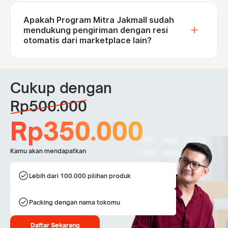
Apakah Program Mitra Jakmall sudah
mendukung pengiriman dengan resi
otomatis dari marketplace lain?
Cukup dengan
Rp500.000
Rp350.000
Kamu akan mendapatkan
check_circle
Lebih dari 100.000 pilihan produk
check_circle
Packing dengan nama tokomu
Daftar Sekarang