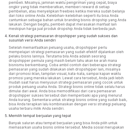
pembeli. Misalnya, jaminan waktu pengiriman yang cepat, biaya
ongkir yang tidak memberatkan, memberi reward di setiap
pembelian, atau menyelipkan freebies ketika mereka sudah belanja
dari toko online Anda. Kelebihan-kelebihan seperti itu bisa Anda
cantumkan sebagai bahan untuk branding bisnis dropship yang Anda
lakukan. Dengan begitu, pembeli dapat merasakan manfaat lain
meskipun harga jual produk dropship Anda tidak berbeda jauh.
Kenali strategi pemasaran dropshipper yang sudah sukses dan
susunlah versi Anda sendiri
Setelah memanfaatkan peluang usaha, dropshipper perlu
mempelajari strategi pemasaran yang sudah efektif dijalankan oleh
pelaku bisnis lainnya. Terutama bila Anda adalah seorang
dropshipper pemula yang masih belum tahu akan ke arah mana
bisnismu berkembang. Coba ambil contoh dari beberapa strategi
pemasaran yang sudah dilakukan oleh dropshipper lain, misalnya
dari promosi iklan, tampilan visual, kata-kata, sampai kapan waktu
promosi yang mereka lakukan. Lewat cara tersebut, Anda jadi lebih
mudah saat harus menyusun strategi pemasaran yang cocok untuk
produk peluang usaha Anda. Strategi bisnis online tidak selalu harus
dimulai dari awal. Anda bisa memodifikasi dari cara pemasaran
dropshipper sukses tersebut dan memperbaiki apa yang menurut
Anda kurang. Sementara untuk strategi bisnis online yang sudah baik,
bisa Anda terapkan lalu kombinasikan dengan versi strategi peluang
usaha terbaru milik Anda sendiri.
Memilih tempat berjualan yang tepat
Banyak saluran atau tempat berjualan yang bisa Anda pilih untuk
memasarkan usaha bisnis online tersebut. Media sosial merupakan