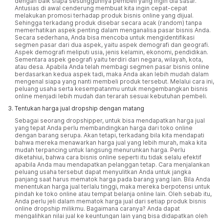
dengan baik siapa sesungguhnya pembeli yang ingin dia sasar.
Antusias di awal cenderung membuat kita ingin cepat-cepat
melakukan promosi terhadap produk bisnis online yang dijual.
Sehingga terkadang produk disebar secara acak (random) tanpa
memerhatikan aspek penting dalam menganalisa pasar bisnis Anda.
Secara sederhana, Anda bisa mencoba untuk mengidentifikasi
segmen pasar dari dua aspek, yaitu aspek demografi dan geografi.
Aspek demografi meliputi usia, jenis kelamin, ekonomi, pendidikan.
Sementara aspek geografi yaitu terdiri dari negara, wilayah, kota,
atau desa. Apabila Anda telah membagi segmen pasar bisnis online
berdasarkan kedua aspek tadi, maka Anda akan lebih mudah dalam
mengenal siapa yang nanti membeli produk tersebut. Melalui cara ini,
peluang usaha serta kesempatanmu untuk mengembangkan bisnis
online menjadi lebih mudah dan terarah sesuai kebutuhan pembeli.
Tentukan harga jual dropship dengan matang
Sebagai seorang dropshipper, untuk bisa mendapatkan harga jual
yang tepat Anda perlu membandingkan harga dari toko online
dengan barang serupa. Akan tetapi, terkadang bila kita mendapati
bahwa mereka menawarkan harga jual yang lebih murah, maka kita
mudah terpancing untuk langsung menurunkan harga. Perlu
diketahiui, bahwa cara bisnis online seperti itu tidak selalu efektif
apabila Anda mau mendapatkan pelanggan tetap. Cara menjalankan
peluang usaha tersebut dapat menyulitkan Anda untuk jangka
panjang saat harus mematok harga pada barang yang lain. Bila Anda
menentukan harga jual terlalu tinggi, maka mereka berpotensi untuk
pindah ke toko online atau tempat belanja online lain. Oleh sebab itu,
Anda perlu jeli dalam mematok harga jual dari setiap produk bisnis
online dropship milikmu. Bagaimana caranya? Anda dapat
mengalihkan nilai jual ke keuntungan lain yang bisa didapatkan oleh