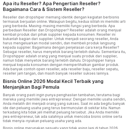
Apa itu Reseller? Apa Pengertian Reseller?
Bagaimana Cara & Sistem Reseller?
Reseller dan dropshiper memang identik dengan kegiatan berbisnis
termasuk berjualan online. Walaupun begitu, kedua istilah ini memiliki arti
yang berbeda. Masing-masing memiliki fungsi yang berbeda. Apa
perbedaan Reseller dan Dropshipper? Reseller adalah orang menjual
kembali produk dari pihak supplier kepada konsumen. Reseller ini
bukanlah bagian dari supplier. Untuk menjadi seorang reseller, Anda
harus mengeluarkan modal sendiri, dan membeli produk langsung
kepada supplier. Bagaimana dengan penjelasan cara kerja Reseller?
Sebagai reseller, harus menyetok barang terlebih dahulu. Sementara itu,
Dropshipper adalah orang yang menjual suatu produk dari supplier,
namun tidak menyetok barang terlebih dahulu. Dropshipper hanya
menjual kepada konsumen dengan memperlihatkan
gambar
produk.
Ada banyak contoh open reseller, ada reseller baju, reseller sepatu,
reseller jam tangan, dan masih banyak reseller sukses lainnya.
Bisnis Online 2026 Modal Kecil Terbaik yang
Menjanjikan Bagi Pemula
Banyak orang pasti ingin punya penghasilan tambahan, terutama bagi
mereka yang memiliki jiwa entrepreneur. Dengan memiliki usaha sendiri,
Anda melatih diri menjadi orang yang sukses. Saat ini ada begitu banyak
ide dan peluang usaha yang terus bermunculan di sekitar kita. Namun
terkadang kita tidak jeli melihat peluang tersebut. Jika Anda memiliki
jiwa entrepreneur, tak ada salahnya untuk mencoba bisnis online serta
tidak menyia-nyiakan peluang usaha yang ada.
Bisnis online merupakan sesuatu yang tidak asing lagi di tahun 2026.