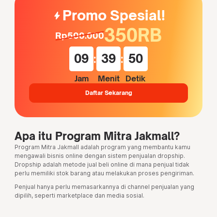
Promo Spesial!
bolt
350RB
Rp500.000
09
:
39
:
50
Jam
Menit
Detik
Daftar Sekarang
Apa itu Program
Mitra Jakmall?
Program Mitra Jakmall adalah program yang membantu kamu
mengawali bisnis online dengan sistem penjualan dropship.
Dropship adalah metode jual beli online di mana penjual tidak
perlu memiliki stok barang atau melakukan proses pengiriman.
Penjual hanya perlu memasarkannya di channel penjualan yang
dipilih, seperti marketplace dan media sosial.