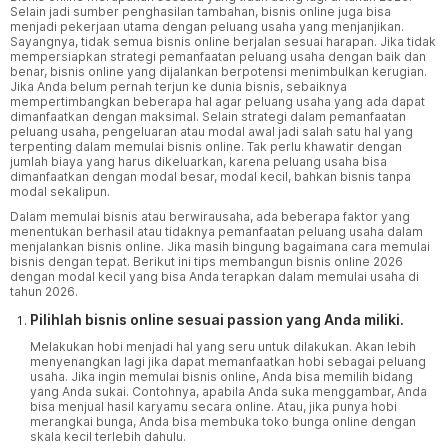
Selain jadi sumber penghasilan tambahan, bisnis online juga bisa
menjadi pekerjaan utama dengan peluang usaha yang menjanjikan.
Sayangnya, tidak semua bisnis online berjalan sesuai harapan. Jika tidak
mempersiapkan strategi pemanfaatan peluang usaha dengan baik dan
benar, bisnis online yang dijalankan berpotensi menimbulkan kerugian.
Jika Anda belum pernah terjun ke dunia bisnis, sebaiknya
mempertimbangkan beberapa hal agar peluang usaha yang ada dapat
dimanfaatkan dengan maksimal. Selain strategi dalam pemanfaatan
peluang usaha, pengeluaran atau modal awal jadi salah satu hal yang
terpenting dalam memulai bisnis online. Tak perlu khawatir dengan
jumlah biaya yang harus dikeluarkan, karena peluang usaha bisa
dimanfaatkan dengan modal besar, modal kecil, bahkan bisnis tanpa
modal sekalipun.
Dalam memulai bisnis atau berwirausaha, ada beberapa faktor yang
menentukan berhasil atau tidaknya pemanfaatan peluang usaha dalam
menjalankan bisnis online. Jika masih bingung bagaimana cara memulai
bisnis dengan tepat. Berikut ini tips membangun bisnis online 2026
dengan modal kecil yang bisa Anda terapkan dalam memulai usaha di
tahun 2026.
Pilihlah bisnis online sesuai passion yang Anda miliki.
Melakukan hobi menjadi hal yang seru untuk dilakukan. Akan lebih
menyenangkan lagi jika dapat memanfaatkan hobi sebagai peluang
usaha. Jika ingin memulai bisnis online, Anda bisa memilih bidang
yang Anda sukai. Contohnya, apabila Anda suka menggambar, Anda
bisa menjual hasil karyamu secara online. Atau, jika punya hobi
merangkai bunga, Anda bisa membuka toko bunga online dengan
skala kecil terlebih dahulu.