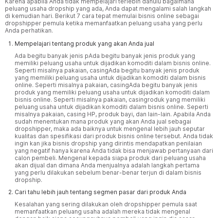
Karena apabila Anda tidak mempelajari terlebih dahulu bagaimana
peluang usaha dropship yang ada, Anda dapat mengalami salah langkah
di kemudian hari. Berikut 7 cara tepat memulai bisnis online sebagai
dropshipper pemula ketika memanfaatkan peluang usaha yang perlu
Anda perhatikan.
Mempelajari tentang produk yang akan Anda jual
Ada begitu banyak jenis pAda begitu banyak jenis produk yang
memiliki peluang usaha untuk dijadikan komoditi dalam bisnis online.
Seperti misalnya pakaian, casingAda begitu banyak jenis produk
yang memiliki peluang usaha untuk dijadikan komoditi dalam bisnis
online. Seperti misalnya pakaian, casingAda begitu banyak jenis
produk yang memiliki peluang usaha untuk dijadikan komoditi dalam
bisnis online. Seperti misalnya pakaian, casingroduk yang memiliki
peluang usaha untuk dijadikan komoditi dalam bisnis online. Seperti
misalnya pakaian, casing
HP
, produk bayi, dan lain-lain. Apabila Anda
sudah menentukan mana produk yang akan Anda jual sebagai
dropshipper, maka ada baiknya untuk mengenal lebih jauh seputar
kualitas dan spesifikasi dari produk bisnis online tersebut. Anda tidak
ingin kan jika bisnis dropship yang dirintis mendapatkan penilaian
yang negatif hanya karena Anda tidak bisa menjawab pertanyaan dari
calon pembeli. Mengenal kepada siapa produk dari peluang usaha
akan dijual dan dimana Anda menjualnya adalah langkah pertama
yang perlu dilakukan sebelum benar-benar terjun di dalam bisnis
dropship.
Cari tahu lebih jauh tentang segmen pasar dari produk Anda
Kesalahan yang sering dilakukan oleh dropshipper pemula saat
memanfaatkan peluang usaha adalah mereka tidak mengenal