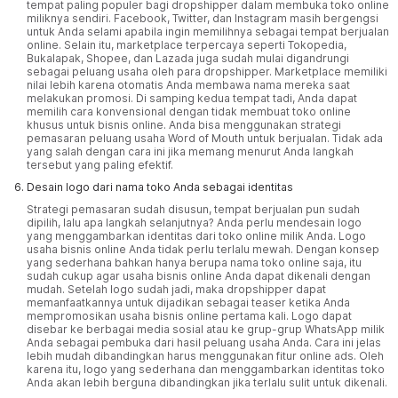
tempat paling populer bagi dropshipper dalam membuka toko online
miliknya sendiri.
Facebook
,
Twitter
, dan
Instagram
masih bergengsi
untuk Anda selami apabila ingin memilihnya sebagai tempat berjualan
online. Selain itu, marketplace terpercaya seperti Tokopedia,
Bukalapak, Shopee, dan Lazada juga sudah mulai digandrungi
sebagai peluang usaha oleh para dropshipper. Marketplace memiliki
nilai lebih karena otomatis Anda membawa nama mereka saat
melakukan promosi. Di samping kedua tempat tadi, Anda dapat
memilih cara konvensional dengan tidak membuat toko online
khusus untuk bisnis online. Anda bisa menggunakan strategi
pemasaran peluang usaha Word of Mouth untuk berjualan. Tidak ada
yang salah dengan cara ini jika memang menurut Anda langkah
tersebut yang paling efektif.
Desain logo dari nama toko Anda sebagai identitas
Strategi pemasaran sudah disusun, tempat berjualan pun sudah
dipilih, lalu apa langkah selanjutnya? Anda perlu mendesain logo
yang menggambarkan identitas dari toko online milik Anda. Logo
usaha bisnis online Anda tidak perlu terlalu mewah. Dengan konsep
yang sederhana bahkan hanya berupa nama toko online saja, itu
sudah cukup agar usaha bisnis online Anda dapat dikenali dengan
mudah. Setelah logo sudah jadi, maka dropshipper dapat
memanfaatkannya untuk dijadikan sebagai teaser ketika Anda
mempromosikan usaha bisnis online pertama kali. Logo dapat
disebar ke berbagai media sosial atau ke grup-grup WhatsApp milik
Anda sebagai pembuka dari hasil peluang usaha Anda. Cara ini jelas
lebih mudah dibandingkan harus menggunakan fitur online ads. Oleh
karena itu, logo yang sederhana dan menggambarkan identitas toko
Anda akan lebih berguna dibandingkan jika terlalu sulit untuk dikenali.