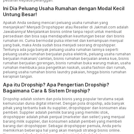
pesanan kepada pelanggan.
Ini Dia Peluang Usaha Rumahan dengan Modal Kecil
Untung Besar!
Apakah Anda sedang mencari
peluang usaha
rumahan yang
menjanjikan? Menjadi Dropshipper atau Reseller di Jakmall.com adalah
Jawabannya! Menjalankan bisnis online tanpa repot untuk membuat
persediaan dan bisa saja mendapatkan keuntungan besar dari bisnis
rumahan ini. Cuma bermodal pulsa internet dan kemampuan menjual
yang baik, maka Anda sudah bisa menjadi seorang dropshipper.
Tentunya ada juga banyak peluang usaha rumahan lainnya seperti
peluang usaha rumahan berjualan pulsa elektrik, peluang usaha rumahan
berjualan makanan/ camilan, bisnis rumahan berjualan aneka kue, bisnis
rumahan berjualan gorengan, bisnis rumahan buka warung makan, usaha
rumahan membuka jasa pengetikan naskah, usaha fashion dari rumah,
peluang usaha rumahan bisnis laundry pakaian, hingga bisnis rumahan
kerajinan tangan.
Apa itu Dropship? Apa Pengertian Dropship?
Bagaimana Cara & Sistem Dropship?
Dropship
adalah sistem dan pola bisnis yang popular terutama sejak
kemunculan dunia digital internet. Dengan pola dropship, ada banyak
pihak yang terbantu baik itu supplier, dropshipper dan konsumen atau
pembeli. Supplier adalah pemilik barang yang memiliki stok,
dropshipper adalah pihak penjual (marketer dan seller) yang menjual
barang milik supplier, dan konsumen adalah pembeli yang membeli
barang dari dropshipper. Sebagai dropshipper pemula, Anda perlu
memikirkan beberapa hal yang akan menjadi strategi bisnis online.