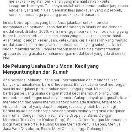
melakukan kegiatan periklanan yang memanfaatkan konten
Instagram berbayar. Tujuannya adalah untuk mendapatkan jangkauan
audiensi yang lebih luas. Semakin luas jangkauan yang diperoleh,
semakin besar juga peluang produk laku di pasaran.
Itu dia beberapa tips yang bisa Anda jalankan, untuk memulai
memanfaatkan peluang usaha dan membangun bisnis online dengan
modal kecil, di tahun 2026. Hal ini menggambarkan jika modal uang yang
besar bukanlah sebuah jaminan usaha yang dijalankan akan berhasil.
Akan tetapi dengan keseriusan, ketekunan, kerja keras lah yang menjadi
modal utama dalam menjalankan sebuah usaha yang sukses. Jika kita
sudah memiliki modal utama tersebut maka kita bisa memanfaatkan
apapun peluang usaha rumahan dengan modal kecil yang ada di sekitar
kita.
Ide Peluang Usaha Baru Modal Kecil yang
Menguntungkan dari Rumah
Ada berbagai peluang usaha baru bermunculan dan menghasilkan
banyak wirausahawan baru di Indonesia. Banyak usaha kecil menengah
saat ini mengalami pertumbuhan yang sangat pesat. Munculnya
berbagai peluang usaha dengan modal kecil membuat orang untuk
mencoba membangun usahanya sendiri. Cukup banyak pengusaha kecil
menengah tidak hanya membuka toko yang ada fisiknya, tetapi toko
virtual di internet yang dapat menjangkau orang lebih banyak lagi.
Berikut ini adalah beberapa peluang bisnis online yang bisa dikerjakan
dari rumah dengan modal kecil: Bisnis Dropship, Bisnis Dengan
Membuat Toko Online (Online Shop), Bisnis Online Dengan Membangun
Blog/ Website Portal, Peluang Usaha Menjadi Penulis Lepas, Menjual
Jasa Web Developer, Bisnis MLM Online, hingga Peluang bisnis