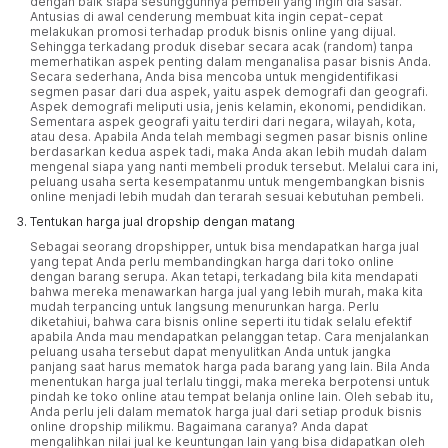
dengan baik siapa sesungguhnya pembeli yang ingin dia sasar.
Antusias di awal cenderung membuat kita ingin cepat-cepat
melakukan promosi terhadap produk bisnis online yang dijual.
Sehingga terkadang produk disebar secara acak (random) tanpa
memerhatikan aspek penting dalam menganalisa pasar bisnis Anda.
Secara sederhana, Anda bisa mencoba untuk mengidentifikasi
segmen pasar dari dua aspek, yaitu aspek demografi dan geografi.
Aspek demografi meliputi usia, jenis kelamin, ekonomi, pendidikan.
Sementara aspek geografi yaitu terdiri dari negara, wilayah, kota,
atau desa. Apabila Anda telah membagi segmen pasar bisnis online
berdasarkan kedua aspek tadi, maka Anda akan lebih mudah dalam
mengenal siapa yang nanti membeli produk tersebut. Melalui cara ini,
peluang usaha serta kesempatanmu untuk mengembangkan bisnis
online menjadi lebih mudah dan terarah sesuai kebutuhan pembeli.
Tentukan harga jual dropship dengan matang
Sebagai seorang dropshipper, untuk bisa mendapatkan harga jual
yang tepat Anda perlu membandingkan harga dari toko online
dengan barang serupa. Akan tetapi, terkadang bila kita mendapati
bahwa mereka menawarkan harga jual yang lebih murah, maka kita
mudah terpancing untuk langsung menurunkan harga. Perlu
diketahiui, bahwa cara bisnis online seperti itu tidak selalu efektif
apabila Anda mau mendapatkan pelanggan tetap. Cara menjalankan
peluang usaha tersebut dapat menyulitkan Anda untuk jangka
panjang saat harus mematok harga pada barang yang lain. Bila Anda
menentukan harga jual terlalu tinggi, maka mereka berpotensi untuk
pindah ke toko online atau tempat belanja online lain. Oleh sebab itu,
Anda perlu jeli dalam mematok harga jual dari setiap produk bisnis
online dropship milikmu. Bagaimana caranya? Anda dapat
mengalihkan nilai jual ke keuntungan lain yang bisa didapatkan oleh