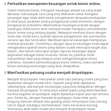
Perhatikan manajemen keuangan untuk bisnis online.
Dalam memulai bisnis, mengatur keuangan adalah hal yang wajib
dikuasai. Ada banyak cara yang bisa dilakukan untuk mengatur
keuangan agar tidak lebih besar pengeluaran daripada pendapatan.
Di antaranya, pisahkan antara pengeluaran untuk berbisnis dengan
pengeluaran pribadimu. Memisahkan keuangan pribadi dengan
keuangan untuk bisnis akan mempermudah mengukur pertumbuhan
bisnis online yang sedang dijalani. Walaupun memulai bisnis dengan
skala dan modal kecil, buatlah laporan pengeluaran dan pemasukan
secara rapi dan terstruktur. Membuat laporan keuangan mempunyai
manfaat tersendiri. Contohnya, dengan laporan keuangan Anda dapat
menganalisa apakah bisnis yang dijalani sudah mencapai target atau
belum. Jika belum mencapai target, laporan keuangan dapat
digunakan sebagai bahan evaluasi. Selain itu, pastikan Anda
menyisihkan laba yang didapat untuk mengembangkan bisnis
onlinemu. Semakin berkembangnya bisnis milikmu, maka semakin
besar peluang keuntungan yang akan didapatkan.
Manfaatkan peluang usaha menjadi dropshipper.
Menjadi dropshipper merupakan salah satu peluang usaha yang bisa
dijalankan dengan modal kecil. Seperti yang telah dijelaskan
sebelumnya, ada banyak keuntungan yang bisa didapatkan dengan
menjadi dropshipper. Di antaranya adalah waktu yang lebih fleksibel.
Karena kegiatan dropshipper dapat dijalankan kapan pun dan dimana
pun. Selain itu, dengan menjadi dropshipper, Anda tidak perlu
bingung mencari tempat atau gudang untuk menyimpan stok barang.
Hal ini dapat sekaligus meminimalisir risiko kerusakan barang.
Semuanya akan lebih mudah jika menjadi dropshipper lewat