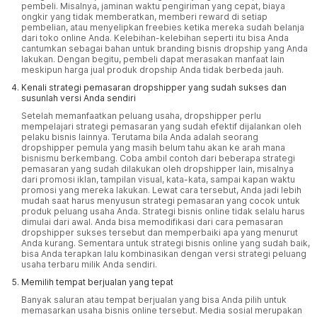
pembeli. Misalnya, jaminan waktu pengiriman yang cepat, biaya
ongkir yang tidak memberatkan, memberi reward di setiap
pembelian, atau menyelipkan freebies ketika mereka sudah belanja
dari toko online Anda. Kelebihan-kelebihan seperti itu bisa Anda
cantumkan sebagai bahan untuk branding bisnis dropship yang Anda
lakukan. Dengan begitu, pembeli dapat merasakan manfaat lain
meskipun harga jual produk dropship Anda tidak berbeda jauh.
Kenali strategi pemasaran dropshipper yang sudah sukses dan
susunlah versi Anda sendiri
Setelah memanfaatkan peluang usaha, dropshipper perlu
mempelajari strategi pemasaran yang sudah efektif dijalankan oleh
pelaku bisnis lainnya. Terutama bila Anda adalah seorang
dropshipper pemula yang masih belum tahu akan ke arah mana
bisnismu berkembang. Coba ambil contoh dari beberapa strategi
pemasaran yang sudah dilakukan oleh dropshipper lain, misalnya
dari promosi iklan, tampilan visual, kata-kata, sampai kapan waktu
promosi yang mereka lakukan. Lewat cara tersebut, Anda jadi lebih
mudah saat harus menyusun strategi pemasaran yang cocok untuk
produk peluang usaha Anda. Strategi bisnis online tidak selalu harus
dimulai dari awal. Anda bisa memodifikasi dari cara pemasaran
dropshipper sukses tersebut dan memperbaiki apa yang menurut
Anda kurang. Sementara untuk strategi bisnis online yang sudah baik,
bisa Anda terapkan lalu kombinasikan dengan versi strategi peluang
usaha terbaru milik Anda sendiri.
Memilih tempat berjualan yang tepat
Banyak saluran atau tempat berjualan yang bisa Anda pilih untuk
memasarkan usaha bisnis online tersebut. Media sosial merupakan