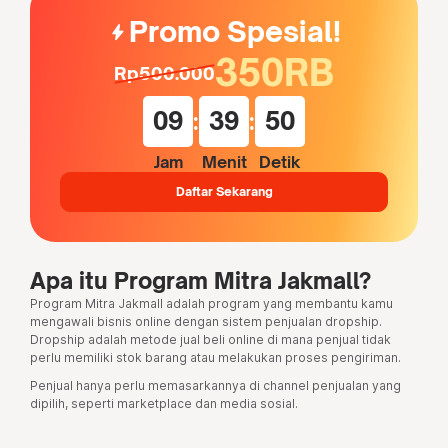
Promo Spesial!
bolt
350RB
Rp500.000
09
:
39
:
49
Jam
Menit
Detik
Daftar Sekarang
Apa itu Program
Mitra Jakmall?
Program Mitra Jakmall adalah program yang membantu kamu
mengawali bisnis online dengan sistem penjualan dropship.
Dropship adalah metode jual beli online di mana penjual tidak
perlu memiliki stok barang atau melakukan proses pengiriman.
Penjual hanya perlu memasarkannya di channel penjualan yang
dipilih, seperti marketplace dan media sosial.