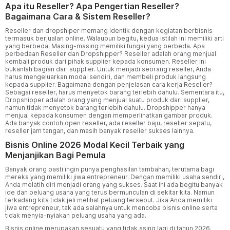
Apa itu Reseller? Apa Pengertian Reseller?
Bagaimana Cara & Sistem Reseller?
Reseller dan dropshiper memang identik dengan kegiatan berbisnis
termasuk berjualan online. Walaupun begitu, kedua istilah ini memiliki arti
yang berbeda. Masing-masing memiliki fungsi yang berbeda. Apa
perbedaan Reseller dan Dropshipper? Reseller adalah orang menjual
kembali produk dari pihak supplier kepada konsumen. Reseller ini
bukanlah bagian dari supplier. Untuk menjadi seorang reseller, Anda
harus mengeluarkan modal sendiri, dan membeli produk langsung
kepada supplier. Bagaimana dengan penjelasan cara kerja Reseller?
Sebagai reseller, harus menyetok barang terlebih dahulu. Sementara itu,
Dropshipper adalah orang yang menjual suatu produk dari supplier,
namun tidak menyetok barang terlebih dahulu. Dropshipper hanya
menjual kepada konsumen dengan memperlihatkan
gambar
produk.
Ada banyak contoh open reseller, ada reseller baju, reseller sepatu,
reseller jam tangan, dan masih banyak reseller sukses lainnya.
Bisnis Online 2026 Modal Kecil Terbaik yang
Menjanjikan Bagi Pemula
Banyak orang pasti ingin punya penghasilan tambahan, terutama bagi
mereka yang memiliki jiwa entrepreneur. Dengan memiliki usaha sendiri,
Anda melatih diri menjadi orang yang sukses. Saat ini ada begitu banyak
ide dan peluang usaha yang terus bermunculan di sekitar kita. Namun
terkadang kita tidak jeli melihat peluang tersebut. Jika Anda memiliki
jiwa entrepreneur, tak ada salahnya untuk mencoba bisnis online serta
tidak menyia-nyiakan peluang usaha yang ada.
Bisnis online merupakan sesuatu yang tidak asing lagi di tahun 2026.