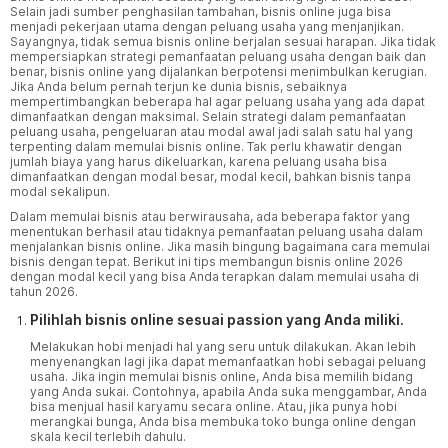
Selain jadi sumber penghasilan tambahan, bisnis online juga bisa
menjadi pekerjaan utama dengan peluang usaha yang menjanjikan.
Sayangnya, tidak semua bisnis online berjalan sesuai harapan. Jika tidak
mempersiapkan strategi pemanfaatan peluang usaha dengan baik dan
benar, bisnis online yang dijalankan berpotensi menimbulkan kerugian.
Jika Anda belum pernah terjun ke dunia bisnis, sebaiknya
mempertimbangkan beberapa hal agar peluang usaha yang ada dapat
dimanfaatkan dengan maksimal. Selain strategi dalam pemanfaatan
peluang usaha, pengeluaran atau modal awal jadi salah satu hal yang
terpenting dalam memulai bisnis online. Tak perlu khawatir dengan
jumlah biaya yang harus dikeluarkan, karena peluang usaha bisa
dimanfaatkan dengan modal besar, modal kecil, bahkan bisnis tanpa
modal sekalipun.
Dalam memulai bisnis atau berwirausaha, ada beberapa faktor yang
menentukan berhasil atau tidaknya pemanfaatan peluang usaha dalam
menjalankan bisnis online. Jika masih bingung bagaimana cara memulai
bisnis dengan tepat. Berikut ini tips membangun bisnis online 2026
dengan modal kecil yang bisa Anda terapkan dalam memulai usaha di
tahun 2026.
Pilihlah bisnis online sesuai passion yang Anda miliki.
Melakukan hobi menjadi hal yang seru untuk dilakukan. Akan lebih
menyenangkan lagi jika dapat memanfaatkan hobi sebagai peluang
usaha. Jika ingin memulai bisnis online, Anda bisa memilih bidang
yang Anda sukai. Contohnya, apabila Anda suka menggambar, Anda
bisa menjual hasil karyamu secara online. Atau, jika punya hobi
merangkai bunga, Anda bisa membuka toko bunga online dengan
skala kecil terlebih dahulu.