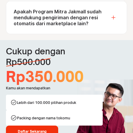
Apakah Program Mitra Jakmall sudah
mendukung pengiriman dengan resi
otomatis dari marketplace lain?
Cukup dengan
Rp500.000
Rp350.000
Kamu akan mendapatkan
check_circle
Lebih dari 100.000 pilihan produk
check_circle
Packing dengan nama tokomu
Daftar Sekarang