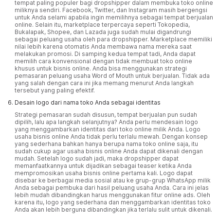
tempat paling populer bagi dropshipper dalam membuka toko online
miliknya sendiri.
Facebook
,
Twitter
, dan
Instagram
masih bergengsi
untuk Anda selami apabila ingin memilihnya sebagai tempat berjualan
online. Selain itu, marketplace terpercaya seperti Tokopedia,
Bukalapak, Shopee, dan Lazada juga sudah mulai digandrungi
sebagai peluang usaha oleh para dropshipper. Marketplace memiliki
nilai lebih karena otomatis Anda membawa nama mereka saat
melakukan promosi. Di samping kedua tempat tadi, Anda dapat
memilih cara konvensional dengan tidak membuat toko online
khusus untuk bisnis online. Anda bisa menggunakan strategi
pemasaran peluang usaha Word of Mouth untuk berjualan. Tidak ada
yang salah dengan cara ini jika memang menurut Anda langkah
tersebut yang paling efektif.
Desain logo dari nama toko Anda sebagai identitas
Strategi pemasaran sudah disusun, tempat berjualan pun sudah
dipilih, lalu apa langkah selanjutnya? Anda perlu mendesain logo
yang menggambarkan identitas dari toko online milik Anda. Logo
usaha bisnis online Anda tidak perlu terlalu mewah. Dengan konsep
yang sederhana bahkan hanya berupa nama toko online saja, itu
sudah cukup agar usaha bisnis online Anda dapat dikenali dengan
mudah. Setelah logo sudah jadi, maka dropshipper dapat
memanfaatkannya untuk dijadikan sebagai teaser ketika Anda
mempromosikan usaha bisnis online pertama kali. Logo dapat
disebar ke berbagai media sosial atau ke grup-grup WhatsApp milik
Anda sebagai pembuka dari hasil peluang usaha Anda. Cara ini jelas
lebih mudah dibandingkan harus menggunakan fitur online ads. Oleh
karena itu, logo yang sederhana dan menggambarkan identitas toko
Anda akan lebih berguna dibandingkan jika terlalu sulit untuk dikenali.