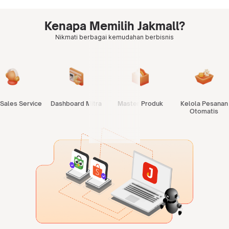
Kenapa Memilih Jakmall?
Nikmati berbagai kemudahan berbisnis
 Sales Service
Dashboard Mitra
Master Produk
Kelola Pesanan
Otomatis