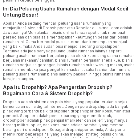
pesanan kepada pelanggan.
Ini Dia Peluang Usaha Rumahan dengan Modal Kecil
Untung Besar!
Apakah Anda sedang mencari
peluang usaha
rumahan yang
menjanjikan? Menjadi Dropshipper atau Reseller di Jakmall.com adalah
Jawabannya! Menjalankan bisnis online tanpa repot untuk membuat
persediaan dan bisa saja mendapatkan keuntungan besar dari bisnis
rumahan ini. Cuma bermodal pulsa internet dan kemampuan menjual
yang baik, maka Anda sudah bisa menjadi seorang dropshipper.
Tentunya ada juga banyak peluang usaha rumahan lainnya seperti
peluang usaha rumahan berjualan pulsa elektrik, peluang usaha rumahan
berjualan makanan/ camilan, bisnis rumahan berjualan aneka kue, bisnis
rumahan berjualan gorengan, bisnis rumahan buka warung makan, usaha
rumahan membuka jasa pengetikan naskah, usaha fashion dari rumah,
peluang usaha rumahan bisnis laundry pakaian, hingga bisnis rumahan
kerajinan tangan.
Apa itu Dropship? Apa Pengertian Dropship?
Bagaimana Cara & Sistem Dropship?
Dropship
adalah sistem dan pola bisnis yang popular terutama sejak
kemunculan dunia digital internet. Dengan pola dropship, ada banyak
pihak yang terbantu baik itu supplier, dropshipper dan konsumen atau
pembeli. Supplier adalah pemilik barang yang memiliki stok,
dropshipper adalah pihak penjual (marketer dan seller) yang menjual
barang milik supplier, dan konsumen adalah pembeli yang membeli
barang dari dropshipper. Sebagai dropshipper pemula, Anda perlu
memikirkan beberapa hal yang akan menjadi strategi bisnis online.