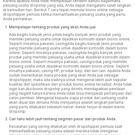
Karena apabila Anda tidak mempelajari terlebih dahulu bagaimana
peluang usaha dropship yang ada, Anda dapat mengalami salah langkah
di kemudian hari. Berikut 7 cara tepat memulai bisnis online sebagai
dropshipper pemula ketika memanfaatkan peluang usaha yang perlu
Anda perhatikan.
Mempelajari tentang produk yang akan Anda jual
Ada begitu banyak jenis pAda begitu banyak jenis produk yang
memiliki peluang usaha untuk dijadikan komoditi dalam bisnis online.
Seperti misalnya pakaian, casingAda begitu banyak jenis produk
yang memiliki peluang usaha untuk dijadikan komoditi dalam bisnis
online. Seperti misalnya pakaian, casingAda begitu banyak jenis
produk yang memiliki peluang usaha untuk dijadikan komoditi dalam
bisnis online. Seperti misalnya pakaian, casingroduk yang memiliki
peluang usaha untuk dijadikan komoditi dalam bisnis online. Seperti
misalnya pakaian, casing
HP
, produk bayi, dan lain-lain. Apabila Anda
sudah menentukan mana produk yang akan Anda jual sebagai
dropshipper, maka ada baiknya untuk mengenal lebih jauh seputar
kualitas dan spesifikasi dari produk bisnis online tersebut. Anda tidak
ingin kan jika bisnis dropship yang dirintis mendapatkan penilaian
yang negatif hanya karena Anda tidak bisa menjawab pertanyaan dari
calon pembeli. Mengenal kepada siapa produk dari peluang usaha
akan dijual dan dimana Anda menjualnya adalah langkah pertama
yang perlu dilakukan sebelum benar-benar terjun di dalam bisnis
dropship.
Cari tahu lebih jauh tentang segmen pasar dari produk Anda
Kesalahan yang sering dilakukan oleh dropshipper pemula saat
memanfaatkan peluang usaha adalah mereka tidak mengenal