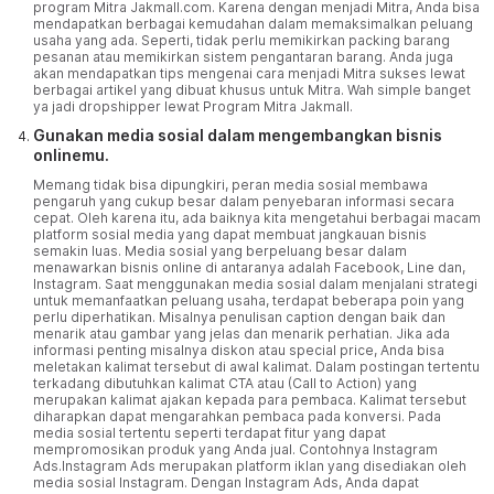
program Mitra Jakmall.com. Karena dengan menjadi Mitra, Anda bisa
mendapatkan berbagai kemudahan dalam memaksimalkan peluang
usaha yang ada. Seperti, tidak perlu memikirkan packing barang
pesanan atau memikirkan sistem pengantaran barang. Anda juga
akan mendapatkan tips mengenai cara menjadi Mitra sukses lewat
berbagai artikel yang dibuat khusus untuk Mitra. Wah simple banget
ya jadi dropshipper lewat Program Mitra Jakmall.
Gunakan media sosial dalam mengembangkan bisnis
onlinemu.
Memang tidak bisa dipungkiri, peran media sosial membawa
pengaruh yang cukup besar dalam penyebaran informasi secara
cepat. Oleh karena itu, ada baiknya kita mengetahui berbagai macam
platform sosial media yang dapat membuat jangkauan bisnis
semakin luas. Media sosial yang berpeluang besar dalam
menawarkan bisnis online di antaranya adalah Facebook, Line dan,
Instagram. Saat menggunakan media sosial dalam menjalani strategi
untuk memanfaatkan peluang usaha, terdapat beberapa poin yang
perlu diperhatikan. Misalnya penulisan caption dengan baik dan
menarik atau gambar yang jelas dan menarik perhatian. Jika ada
informasi penting misalnya diskon atau special price, Anda bisa
meletakan kalimat tersebut di awal kalimat. Dalam postingan tertentu
terkadang dibutuhkan kalimat CTA atau (Call to Action) yang
merupakan kalimat ajakan kepada para pembaca. Kalimat tersebut
diharapkan dapat mengarahkan pembaca pada konversi. Pada
media sosial tertentu seperti terdapat fitur yang dapat
mempromosikan produk yang Anda jual. Contohnya Instagram
Ads.Instagram Ads merupakan platform iklan yang disediakan oleh
media sosial Instagram. Dengan Instagram Ads, Anda dapat